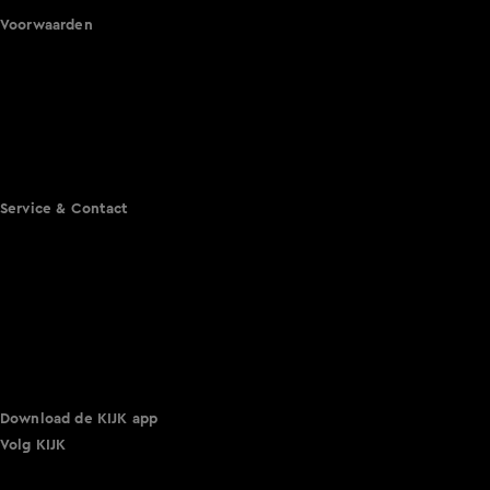
Voorwaarden
Gebruiksvoorwaarden
Cookie instellingen
Cookieverklaring
Privacyverklaring
Toegankelijkheid
Algemene voorwaarden KIJK
Service & Contact
Aanmelden voor een programma
Acties
Adverteren
Smart TV inlog
Over KIJK
Vacatures
Klantenservice
Download de KIJK app
Volg KIJK
©
2026 Talpa Network. Alle rechten voorbehouden. Geen