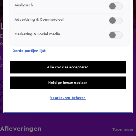
Analytisch
Advertising & Commercieel
Lang Leve de Liefde
Marketing & Social media
Een liefdesexperiment waarin singles ruim de tijd krijgen
om elkaar goed te leren kennen door minimaal 24 uur of
maximaal 4 dagen met elkaar door te brengen.
Derde partijen lijst
Laatste
aflevering
Alle cookies accepteren
Overzicht
Huidige keuze opslaan
Afleveringen
Clips
Voorkeuren beheren
Hoe is het nu met?
Info
Afleveringen
Toon meer