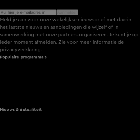
het laatste nieuws over de programma’s en series op KIJK.
Aanmelden
Meld je aan voor onze wekelijkse nieuwsbrief met daarin
het laatste nieuws en aanbiedingen die wijzelf of in
samenwerking met onze partners organiseren. Je kunt je op
ieder moment afmelden. Zie voor meer informatie de
privacyverklaring
.
Populaire programma's
De Bondgenoten
A.S.S. - Anti Survival Show
De Oranjezomer
Mi Dushi: wat is dan liefde?
Lang Leve de Liefde
Het Blok
Nieuws & Actualiteit
Hart van Nederland
Nieuws van de Dag
Shownieuws
Vandaag Inside