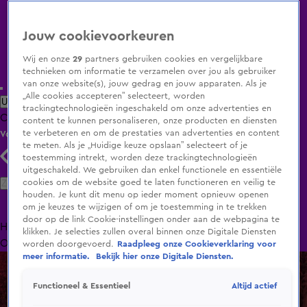
Jouw cookievoorkeuren
Wij en onze
29
partners gebruiken cookies en vergelijkbare
technieken om informatie te verzamelen over jou als gebruiker
van onze website(s), jouw gedrag en jouw apparaten. Als je
„Alle cookies accepteren” selecteert, worden
Uitzending Gemist
Populaire programma's
Zenders
Genres
trackingtechnologieën ingeschakeld om onze advertenties en
Clips
Films
Radio
Smart TV inlog
Shop
content te kunnen personaliseren, onze producten en diensten
te verbeteren en om de prestaties van advertenties en content
Volg KIJK
te meten. Als je „Huidige keuze opslaan” selecteert of je
toestemming intrekt, worden deze trackingtechnologieën
uitgeschakeld. We gebruiken dan enkel functionele en essentiële
Zoeken
cookies om de website goed te laten functioneren en veilig te
houden. Je kunt dit menu op ieder moment opnieuw openen
om je keuzes te wijzigen of om je toestemming in te trekken
door op de link Cookie-instellingen onder aan de webpagina te
Home
Uitzending Gemist
Programma's
De Bondgenoten
De
klikken. Je selecties zullen overal binnen onze Digitale Diensten
Oranjezomer
Livestreams
Shop
worden doorgevoerd.
Raadpleeg onze Cookieverklaring voor
meer informatie.
Bekijk hier onze Digitale Diensten.
Altijd actief
Functioneel & Essentieel