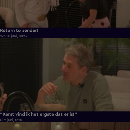
Return to sender!
Wo 10 juni, 08:47
0:33
"Kerst vind ik het ergste dat er is!"
Di 9 juni, 09:01
0:29