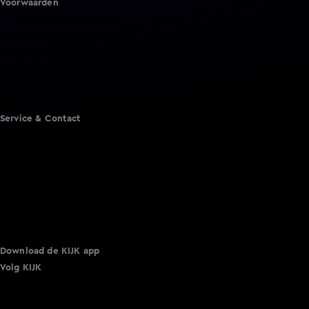
Voorwaarden
Gebruiksvoorwaarden
Cookie instellingen
Cookieverklaring
Privacyverklaring
Toegankelijkheid
Algemene voorwaarden KIJK
Service & Contact
Aanmelden voor een programma
Acties
Adverteren
Smart TV inlog
Over KIJK
Vacatures
Klantenservice
Download de KIJK app
Volg KIJK
©
2026 Talpa Network. Alle rechten voorbehouden. Geen
tekst- en datamining.