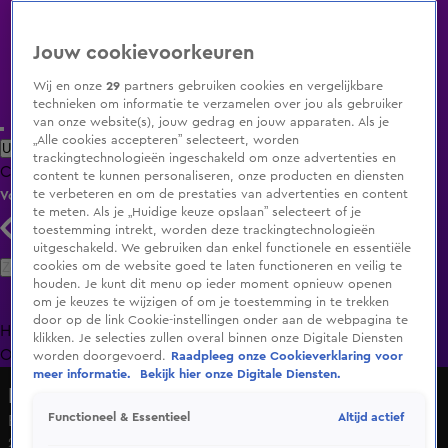
Jouw cookievoorkeuren
Wij en onze
29
partners gebruiken cookies en vergelijkbare
technieken om informatie te verzamelen over jou als gebruiker
van onze website(s), jouw gedrag en jouw apparaten. Als je
„Alle cookies accepteren” selecteert, worden
Uitzending Gemist
Populaire programma's
Zenders
Genres
trackingtechnologieën ingeschakeld om onze advertenties en
Clips
Films
Radio
Smart TV inlog
Shop
content te kunnen personaliseren, onze producten en diensten
te verbeteren en om de prestaties van advertenties en content
Volg KIJK
te meten. Als je „Huidige keuze opslaan” selecteert of je
toestemming intrekt, worden deze trackingtechnologieën
uitgeschakeld. We gebruiken dan enkel functionele en essentiële
Zoeken
cookies om de website goed te laten functioneren en veilig te
houden. Je kunt dit menu op ieder moment opnieuw openen
om je keuzes te wijzigen of om je toestemming in te trekken
door op de link Cookie-instellingen onder aan de webpagina te
Home
Uitzending Gemist
Programma's
De Bondgenoten
De
klikken. Je selecties zullen overal binnen onze Digitale Diensten
Oranjezomer
Livestreams
Shop
worden doorgevoerd.
Raadpleeg onze Cookieverklaring voor
meer informatie.
Bekijk hier onze Digitale Diensten.
Lang Leve de Liefde
Altijd actief
Functioneel & Essentieel
Emyron krijgt een seksspeeltje cadeau!
21 jan 2025, 18:53