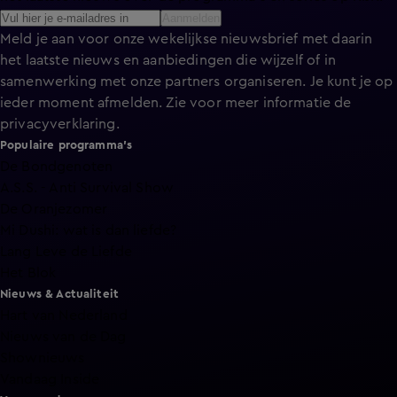
Aanmelden
Meld je aan voor onze wekelijkse nieuwsbrief met daarin
het laatste nieuws en aanbiedingen die wijzelf of in
samenwerking met onze partners organiseren. Je kunt je op
ieder moment afmelden. Zie voor meer informatie de
privacyverklaring
.
Populaire programma's
De Bondgenoten
A.S.S. - Anti Survival Show
De Oranjezomer
Mi Dushi: wat is dan liefde?
Lang Leve de Liefde
Het Blok
Nieuws & Actualiteit
Hart van Nederland
Nieuws van de Dag
Shownieuws
Vandaag Inside