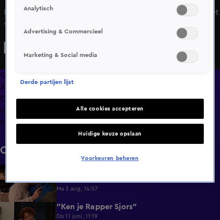
Analytisch
Emyron en Anna hebben een bijzondere ontmoeting in het
vooruitzicht. Emyron moet Anna begeleiden met een
Advertising & Commercieel
dansje, enkel met zijn handen terwijl zij geblinddoekt is.
Deze spannende introductie zet de toon voor wat een
Marketing & Social media
unieke ervaring belooft te worden. De sfeer is erg speels
tijdens de date en al snel weten de twee bij elkaar te
Overzicht
Derde partijen lijst
ontspannen en te kroelen.
Afleveringen
Clips
Alle cookies accepteren
Hoe is het nu met?
Info
Huidige keuze opslaan
Clips
Voorkeuren beheren
Lang Leve de Liefde hoogtepunten:
6:32
Romantische momenten
Ma 3 aug, 14:57
"Ken je Rapper Sjors"
0:49
Do 11 juni, 11:19