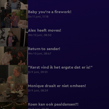
Baby you're a firework!
0:39
Do 11 juni, 11:18
Alex heeft moves!
0:43
Wo 10 juni, 08:50
Return to sender!
0:36
Wo 10 juni, 08:47
"Kerst vind ik het ergste dat er is!"
0:33
Di 9 juni, 09:01
Monique draait er niet omheen!
0:29
Di 9 juni, 08:59
Koen kan ook paaldansen?!
0:38