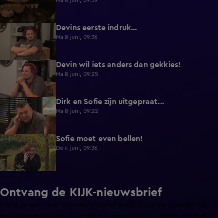
Ma 8 juni, 09:39
Devins eerste indruk...
0:30
Ma 8 juni, 09:36
Devin wil iets anders dan gekkies!
0:25
Ma 8 juni, 09:25
Dirk en Sofie zijn uitgepraat...
0:26
Ma 8 juni, 09:22
Sofie moet even bellen!
1:13
Do 4 juni, 09:36
Ontvang de KIJK-nieuwsbrief
Meld je aan voor de nieuwsbrief en blijf op de hoogte van
het laatste nieuws over de programma’s en series op KIJK.