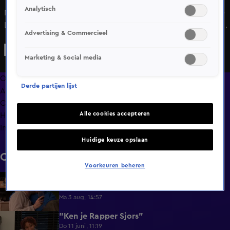
Analytisch
Nikita gaat voor het eerst een koe melken in Lang Leve de
Liefde, maar dat gaat anders dan verwacht. Gelukkig schiet
Advertising & Commercieel
Tom te hulp. Is het boerenleven wel iets voor Nikita?
Marketing & Social media
Overzicht
Derde partijen lijst
Afleveringen
Clips
Alle cookies accepteren
Hoe is het nu met?
Info
Huidige keuze opslaan
Clips
Voorkeuren beheren
Lang Leve de Liefde hoogtepunten:
6:32
Romantische momenten
Ma 3 aug, 14:57
"Ken je Rapper Sjors"
0:49
Do 11 juni, 11:19