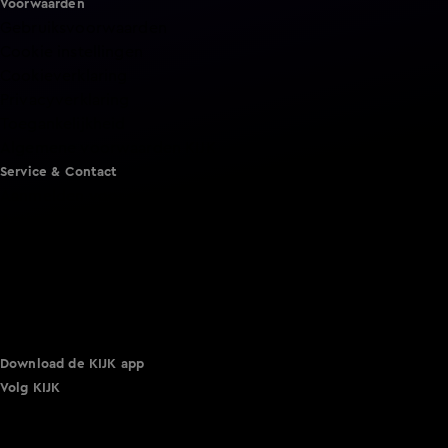
Voorwaarden
Gebruiksvoorwaarden
Cookie instellingen
Cookieverklaring
Privacyverklaring
Toegankelijkheid
Algemene voorwaarden KIJK
Service & Contact
Aanmelden voor een programma
Acties
Adverteren
Smart TV inlog
Over KIJK
Vacatures
Klantenservice
Download de KIJK app
Volg KIJK
©
2026 Talpa Network. Alle rechten voorbehouden. Geen
tekst- en datamining.