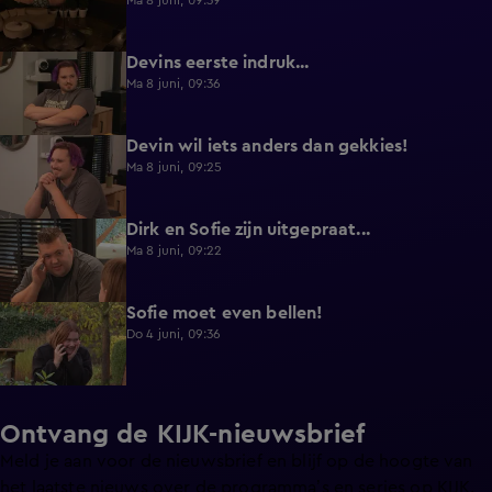
Ma 8 juni, 09:39
Devins eerste indruk...
0:30
Ma 8 juni, 09:36
Devin wil iets anders dan gekkies!
0:25
Ma 8 juni, 09:25
Dirk en Sofie zijn uitgepraat...
0:26
Ma 8 juni, 09:22
Sofie moet even bellen!
1:13
Do 4 juni, 09:36
Ontvang de KIJK-nieuwsbrief
Meld je aan voor de nieuwsbrief en blijf op de hoogte van
het laatste nieuws over de programma’s en series op KIJK.