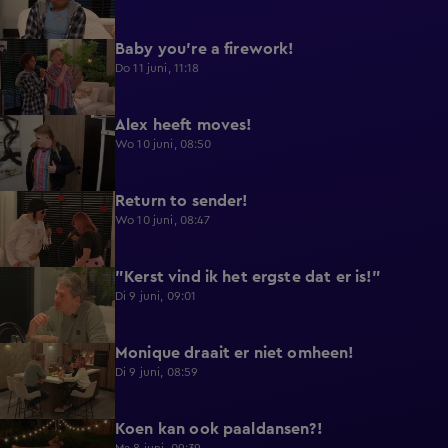
Baby you're a firework!
0:39
Do 11 juni, 11:18
Alex heeft moves!
0:43
Wo 10 juni, 08:50
Return to sender!
0:36
Wo 10 juni, 08:47
"Kerst vind ik het ergste dat er is!"
0:33
Di 9 juni, 09:01
Monique draait er niet omheen!
0:29
Di 9 juni, 08:59
Koen kan ook paaldansen?!
0:38