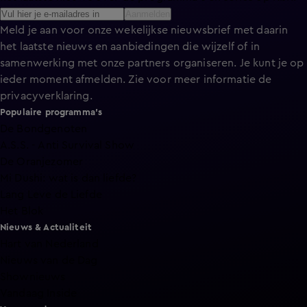
Aanmelden
Meld je aan voor onze wekelijkse nieuwsbrief met daarin
het laatste nieuws en aanbiedingen die wijzelf of in
samenwerking met onze partners organiseren. Je kunt je op
ieder moment afmelden. Zie voor meer informatie de
privacyverklaring
.
Populaire programma's
De Bondgenoten
A.S.S. - Anti Survival Show
De Oranjezomer
Mi Dushi: wat is dan liefde?
Lang Leve de Liefde
Het Blok
Nieuws & Actualiteit
Hart van Nederland
Nieuws van de Dag
Shownieuws
Vandaag Inside