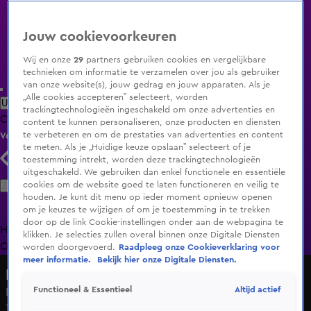
Jouw cookievoorkeuren
Wij en onze
29
partners gebruiken cookies en vergelijkbare
technieken om informatie te verzamelen over jou als gebruiker
van onze website(s), jouw gedrag en jouw apparaten. Als je
„Alle cookies accepteren” selecteert, worden
Uitzending Gemist
Populaire programma's
Zenders
Genres
trackingtechnologieën ingeschakeld om onze advertenties en
Clips
Films
Radio
Smart TV inlog
Shop
content te kunnen personaliseren, onze producten en diensten
te verbeteren en om de prestaties van advertenties en content
Volg KIJK
te meten. Als je „Huidige keuze opslaan” selecteert of je
toestemming intrekt, worden deze trackingtechnologieën
uitgeschakeld. We gebruiken dan enkel functionele en essentiële
Zoeken
cookies om de website goed te laten functioneren en veilig te
houden. Je kunt dit menu op ieder moment opnieuw openen
om je keuzes te wijzigen of om je toestemming in te trekken
door op de link Cookie-instellingen onder aan de webpagina te
Home
Uitzending Gemist
Programma's
De Bondgenoten
De
klikken. Je selecties zullen overal binnen onze Digitale Diensten
Oranjezomer
Livestreams
Shop
worden doorgevoerd.
Raadpleeg onze Cookieverklaring voor
meer informatie.
Bekijk hier onze Digitale Diensten.
Lang Leve de Liefde
Altijd actief
Functioneel & Essentieel
Koeien melken: makkelijker gezegd dan gedaan!
14 mei 2025, 11:56