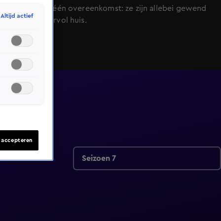
ieder geval één overeenkomst: ze zijn allebei gewend
Altijd actief
aan een overvol huis.
s accepteren
Seizoen 7