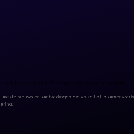
et laatste nieuws over de programma’s en series op KIJK.
 laatste nieuws en aanbiedingen die wijzelf of in samenwerki
laring
.