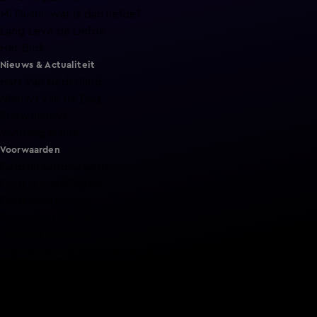
Mi Dushi: wat is dan liefde?
Lang Leve de Liefde
Het Blok
Nieuws & Actualiteit
Hart van Nederland
Nieuws van de Dag
Shownieuws
Vandaag Inside
Voorwaarden
Gebruiksvoorwaarden
Cookie instellingen
Cookieverklaring
Privacyverklaring
Toegankelijkheid
Algemene voorwaarden KIJK
Service & Contact
Aanmelden voor een programma
Acties