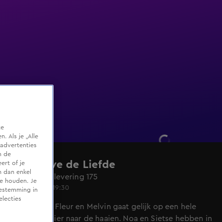
te
 Als je „Alle
advertenties
m de
Lang Leve de Liefde
ert of je
n dan enkel
Seizoen 7, aflevering 175
te houden. Je
16 mei 2025, 19:30
oestemming in
electies
De date van Fleur en Melvin gaat gelijk op een hele
vrolijke manier naar de haaien. Noa en Sietse hebben in