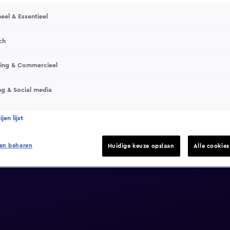
eel & Essentieel
ch
sing & Commercieel
ng & Social media
jen lijst
en beheren
Huidige keuze opslaan
Alle cookie