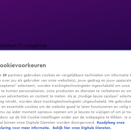
io
Smart TV inlog
Shop
ookievoorkeuren
ze
29
partners gebruiken cookies en vergelijkbare technieken om informatie 
ranjezomer
Livestreams
Shop
 over jou als gebruiker van onze website(s), jouw gedrag en jouw apparaten.
cepteren” selecteert, worden trackingtechnologieën ingeschakeld om onze 
 te kunnen personaliseren, onze producten en diensten te verbeteren en o
 van advertenties en content te meten. Als je „Huidige keuze opslaan” selecte
g intrekt, worden deze trackingtechnologieën uitgeschakeld. We gebruike
e en essentiële cookies om de website goed te laten functioneren en veilig 
enu op ieder moment opnieuw openen om je keuzes te wijzigen of om je t
 door op de link Cookie-instellingen onder aan de webpagina te klikken. Je s
ral binnen onze Digitale Diensten worden doorgevoerd.
Raadpleeg onze
laring voor meer informatie.
Bekijk hier onze Digitale Diensten.