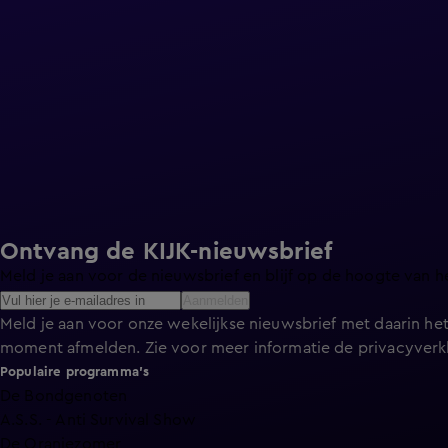
Ontvang de KIJK-nieuwsbrief
Meld je aan voor de nieuwsbrief en blijf op de hoogte van h
Aanmelden
Meld je aan voor onze wekelijkse nieuwsbrief met daarin het
moment afmelden. Zie voor meer informatie de
privacyverk
Populaire programma's
De Bondgenoten
A.S.S. - Anti Survival Show
De Oranjezomer