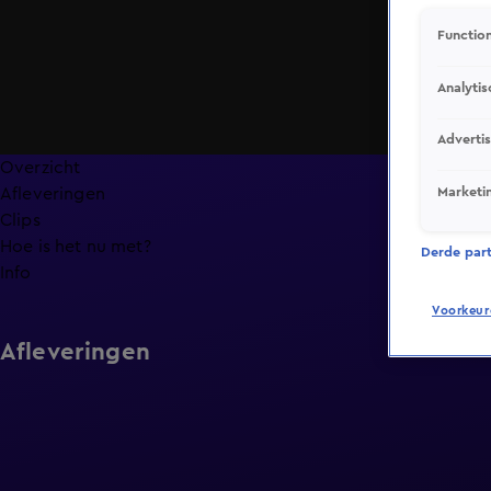
Function
Analytis
Adverti
Overzicht
Marketi
Afleveringen
Clips
Hoe is het nu met?
Derde parti
Info
Voorkeur
Afleveringen