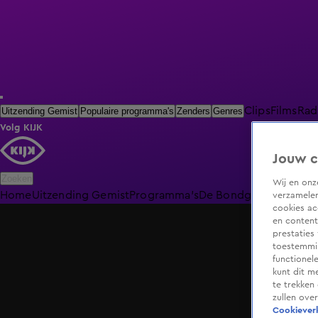
Clips
Films
Rad
Uitzending Gemist
Populaire programma's
Zenders
Genres
Volg KIJK
Jouw c
Zoeken
Wij en on
Home
Uitzending Gemist
Programma's
De Bondgenoten
De O
verzamelen
cookies ac
en content
prestaties
toestemmin
functionel
kunt dit m
te trekken
zullen ove
Cookieverk