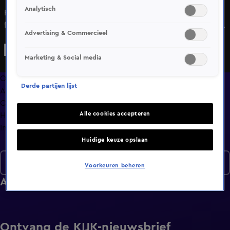
Analytisch
Fred laat Marianne gelijk zien dat je met hem wel een
feestje kunt bouwen. Maar muziek is voor hem niet alleen
Advertising & Commercieel
maar lol maken en leuk doen, Fred mag ook graag praten
en dan vooral over Fred. Volkszanger Kris weet zijn date
Marketing & Social media
Joy gelijk te verrassen met een unieke openingszin.
Overzicht
Derde partijen lijst
Afleveringen
Clips
Alle cookies accepteren
Hoe is het nu met?
Info
Huidige keuze opslaan
Seizoen 7
Voorkeuren beheren
Afleveringen
Ontvang de KIJK-nieuwsbrief