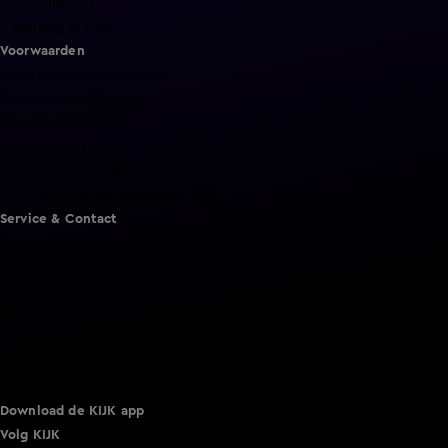
Shownieuws
Vandaag Inside
Voorwaarden
Gebruiksvoorwaarden
Cookie instellingen
Cookieverklaring
Privacyverklaring
Toegankelijkheid
Algemene voorwaarden KIJK
Service & Contact
Aanmelden voor een programma
Acties
Adverteren
Smart TV inlog
Over KIJK
Vacatures
Klantenservice
Download de KIJK app
Volg KIJK