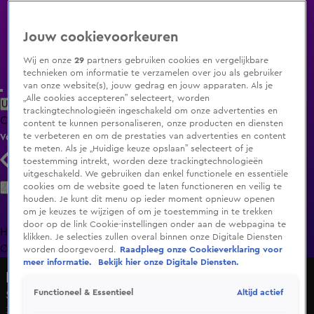
Jouw cookievoorkeuren
Wij en onze
29
partners gebruiken cookies en vergelijkbare
technieken om informatie te verzamelen over jou als gebruiker
van onze website(s), jouw gedrag en jouw apparaten. Als je
„Alle cookies accepteren” selecteert, worden
Uitzending Gemist
Populaire programma's
Zenders
Genres
trackingtechnologieën ingeschakeld om onze advertenties en
Clips
Films
Radio
Smart TV inlog
Shop
content te kunnen personaliseren, onze producten en diensten
te verbeteren en om de prestaties van advertenties en content
Volg KIJK
te meten. Als je „Huidige keuze opslaan” selecteert of je
toestemming intrekt, worden deze trackingtechnologieën
uitgeschakeld. We gebruiken dan enkel functionele en essentiële
Zoeken
cookies om de website goed te laten functioneren en veilig te
houden. Je kunt dit menu op ieder moment opnieuw openen
om je keuzes te wijzigen of om je toestemming in te trekken
door op de link Cookie-instellingen onder aan de webpagina te
Home
Uitzending Gemist
Programma's
De Bondgenoten
De
klikken. Je selecties zullen overal binnen onze Digitale Diensten
Oranjezomer
Livestreams
Shop
worden doorgevoerd.
Raadpleeg onze Cookieverklaring voor
meer informatie.
Bekijk hier onze Digitale Diensten.
Lang Leve de Liefde
Altijd actief
Functioneel & Essentieel
Seizoen 7, aflevering 67
3 dec 2024, 18:54