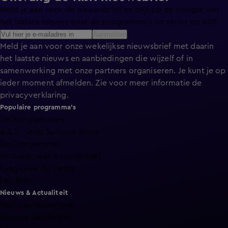
Meld je aan voor de nieuwsbrief en blijf op de hoogte van
het laatste nieuws over de programma’s en series op KIJK.
Aanmelden
Meld je aan voor onze wekelijkse nieuwsbrief met daarin
het laatste nieuws en aanbiedingen die wijzelf of in
samenwerking met onze partners organiseren. Je kunt je op
ieder moment afmelden. Zie voor meer informatie de
privacyverklaring
.
Populaire programma's
De Bondgenoten
A.S.S. - Anti Survival Show
De Oranjezomer
Mi Dushi: wat is dan liefde?
Lang Leve de Liefde
Het Blok
Nieuws & Actualiteit
Hart van Nederland
Nieuws van de Dag