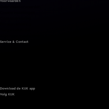
Voorwaarden
Gebruiksvoorwaarden
Cookie instellingen
Cookieverklaring
Privacyverklaring
Toegankelijkheid
Algemene voorwaarden KIJK
Service & Contact
Aanmelden voor een programma
Acties
Adverteren
Smart TV inlog
Over KIJK
Vacatures
Klantenservice
Download de KIJK app
Volg KIJK
©
2026 Talpa Network. Alle rechten voorbehouden. Geen
tekst- en datamining.