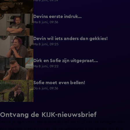
Ma 8 juni, 09:39
Devins eerste indruk...
0:30
Ma 8 juni, 09:36
Devin wil iets anders dan gekkies!
0:25
Ma 8 juni, 09:25
Dirk en Sofie zijn uitgepraat...
0:26
Ma 8 juni, 09:22
Sofie moet even bellen!
1:13
Do 4 juni, 09:36
Ontvang de KIJK-nieuwsbrief
Meld je aan voor de nieuwsbrief en blijf op de hoogte van
het laatste nieuws over de programma’s en series op KIJK.