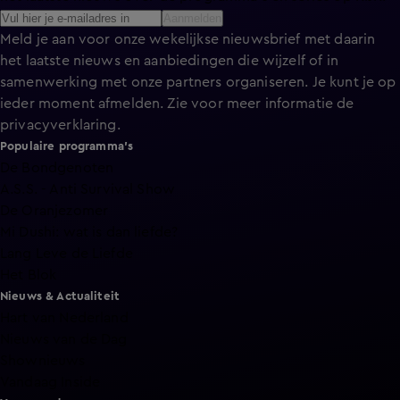
Aanmelden
Meld je aan voor onze wekelijkse nieuwsbrief met daarin
het laatste nieuws en aanbiedingen die wijzelf of in
samenwerking met onze partners organiseren. Je kunt je op
ieder moment afmelden. Zie voor meer informatie de
privacyverklaring
.
Populaire programma's
De Bondgenoten
A.S.S. - Anti Survival Show
De Oranjezomer
Mi Dushi: wat is dan liefde?
Lang Leve de Liefde
Het Blok
Nieuws & Actualiteit
Hart van Nederland
Nieuws van de Dag
Shownieuws
Vandaag Inside