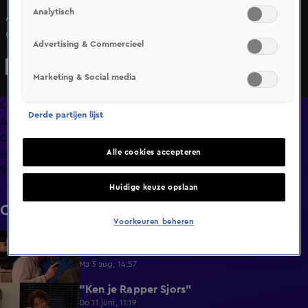
Analytisch
Atty heeft een hele bijzondere manier om Yvonne te
ontvangen. Met een geheel tuinconcert verrast hij Yvonne
Advertising & Commercieel
met de song Green Green Grass of Home van Tom Jones
Marketing & Social media
Overzicht
Derde partijen lijst
Afleveringen
Clips
Alle cookies accepteren
Hoe is het nu met?
Info
Huidige keuze opslaan
Clips
Voorkeuren beheren
Lang Leve de Liefde hoogtepunten:
6:32
Romantische momenten
Ma 3 aug, 14:57
"Ken je Rapper Sjors"
0:49
Do 11 juni, 11:19