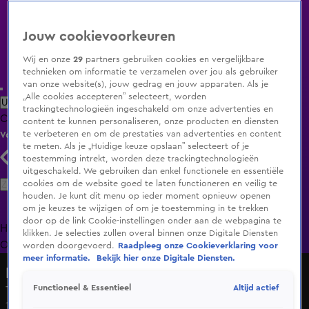
Jouw cookievoorkeuren
Wij en onze
29
partners gebruiken cookies en vergelijkbare
technieken om informatie te verzamelen over jou als gebruiker
van onze website(s), jouw gedrag en jouw apparaten. Als je
„Alle cookies accepteren” selecteert, worden
Uitzending Gemist
Populaire programma's
Zenders
Genres
trackingtechnologieën ingeschakeld om onze advertenties en
Clips
Films
Radio
Smart TV inlog
Shop
content te kunnen personaliseren, onze producten en diensten
te verbeteren en om de prestaties van advertenties en content
Volg KIJK
te meten. Als je „Huidige keuze opslaan” selecteert of je
toestemming intrekt, worden deze trackingtechnologieën
uitgeschakeld. We gebruiken dan enkel functionele en essentiële
Zoeken
cookies om de website goed te laten functioneren en veilig te
houden. Je kunt dit menu op ieder moment opnieuw openen
om je keuzes te wijzigen of om je toestemming in te trekken
door op de link Cookie-instellingen onder aan de webpagina te
Home
Uitzending Gemist
Programma's
De Bondgenoten
De
klikken. Je selecties zullen overal binnen onze Digitale Diensten
Oranjezomer
Livestreams
Shop
worden doorgevoerd.
Raadpleeg onze Cookieverklaring voor
meer informatie.
Bekijk hier onze Digitale Diensten.
Lang Leve de Liefde
Altijd actief
Functioneel & Essentieel
Tom Jones van de lage landen
17 okt 2024, 15:30