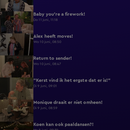
Baby you're a firework!
0:39
Do 11 juni, 11:18
Alex heeft moves!
0:43
Wo 10 juni, 08:50
Return to sender!
0:36
Wo 10 juni, 08:47
"Kerst vind ik het ergste dat er is!"
0:33
Di 9 juni, 09:01
Monique draait er niet omheen!
0:29
Di 9 juni, 08:59
Koen kan ook paaldansen?!
0:38