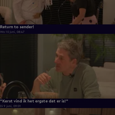
Return to sender!
Wo 10 juni, 08:47
0:33
"Kerst vind ik het ergste dat er is!"
Di 9 juni, 09:01
0:29