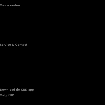
Voorwaarden
Gebruiksvoorwaarden
Cookie instellingen
Cookieverklaring
Privacyverklaring
Toegankelijkheid
Algemene voorwaarden KIJK
Service & Contact
Aanmelden voor een programma
Acties
Adverteren
Smart TV inlog
Over KIJK
Vacatures
Klantenservice
Download de KIJK app
Volg KIJK
©
2026 Talpa Network. Alle rechten voorbehouden. Geen