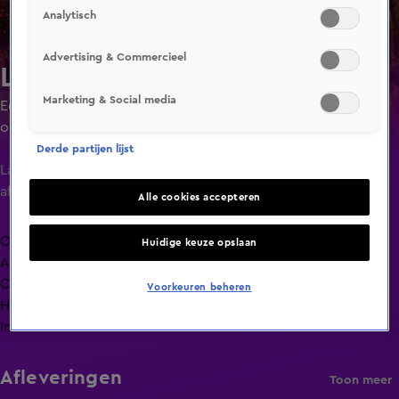
Analytisch
Advertising & Commercieel
Lang Leve de Liefde
Marketing & Social media
Een liefdesexperiment waarin singles ruim de tijd krijgen
om elkaar goed te leren kennen door minimaal 24 uur of
maximaal 4 dagen met elkaar door te brengen.
Derde partijen lijst
Laatste
aflevering
Alle cookies accepteren
Overzicht
Huidige keuze opslaan
Afleveringen
Clips
Voorkeuren beheren
Hoe is het nu met?
Info
Afleveringen
Toon meer