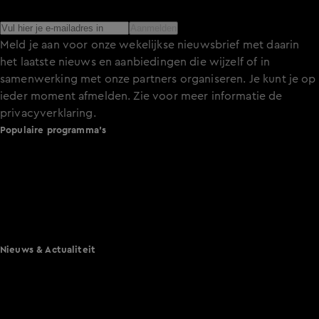
het laatste nieuws over de programma’s en series op KIJK.
Aanmelden
Meld je aan voor onze wekelijkse nieuwsbrief met daarin
het laatste nieuws en aanbiedingen die wijzelf of in
samenwerking met onze partners organiseren. Je kunt je op
ieder moment afmelden. Zie voor meer informatie de
privacyverklaring
.
Populaire programma's
De Bondgenoten
A.S.S. - Anti Survival Show
De Oranjezomer
Mi Dushi: wat is dan liefde?
Lang Leve de Liefde
Het Blok
Nieuws & Actualiteit
Hart van Nederland
Nieuws van de Dag
Shownieuws
Vandaag Inside