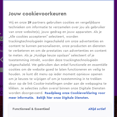
Jouw cookievoorkeuren
Wij en onze
29
partners gebruiken cookies en vergelijkbare
technieken om informatie te verzamelen over jou als gebruiker
van onze website(s), jouw gedrag en jouw apparaten. Als je
„Alle cookies accepteren” selecteert, worden
Uitzending Gemist
Populaire programma's
Zenders
Genres
trackingtechnologieën ingeschakeld om onze advertenties en
Clips
Films
Radio
Smart TV inlog
Shop
content te kunnen personaliseren, onze producten en diensten
te verbeteren en om de prestaties van advertenties en content
Volg KIJK
te meten. Als je „Huidige keuze opslaan” selecteert of je
toestemming intrekt, worden deze trackingtechnologieën
uitgeschakeld. We gebruiken dan enkel functionele en essentiële
Zoeken
cookies om de website goed te laten functioneren en veilig te
houden. Je kunt dit menu op ieder moment opnieuw openen
om je keuzes te wijzigen of om je toestemming in te trekken
door op de link Cookie-instellingen onder aan de webpagina te
Home
Uitzending Gemist
Programma's
De Bondgenoten
De
klikken. Je selecties zullen overal binnen onze Digitale Diensten
Oranjezomer
Livestreams
Shop
worden doorgevoerd.
Raadpleeg onze Cookieverklaring voor
meer informatie.
Bekijk hier onze Digitale Diensten.
Altijd actief
Functioneel & Essentieel