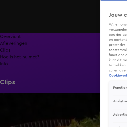
Jouw c
Wij en on
verzamelen
cookies ac
Overzicht
en content
Afleveringen
prestaties
Clips
toestemmin
functionel
Hoe is het nu met?
kunt dit m
Info
te trekken
zullen ove
Cookieverk
Clips
Function
6:32
Analytis
Adverti