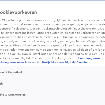
ookievoorkeuren
ze
29
partners gebruiken cookies en vergelijkbare technieken om informatie 
 over jou als gebruiker van onze website(s), jouw gedrag en jouw apparaten.
cepteren” selecteert, worden trackingtechnologieën ingeschakeld om onze 
 te kunnen personaliseren, onze producten en diensten te verbeteren en o
 van advertenties en content te meten. Als je „Huidige keuze opslaan” selecte
g intrekt, worden deze trackingtechnologieën uitgeschakeld. We gebruike
e en essentiële cookies om de website goed te laten functioneren en veilig 
enu op ieder moment opnieuw openen om je keuzes te wijzigen of om je t
 door op de link Cookie-instellingen onder aan de webpagina te klikken. Je s
ral binnen onze Digitale Diensten worden doorgevoerd.
Raadpleeg onze
laring voor meer informatie.
Bekijk hier onze Digitale Diensten.
eel & Essentieel
ch
sing & Commercieel