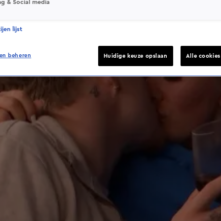
ng & Social media
jen lijst
en beheren
Huidige keuze opslaan
Alle cookie