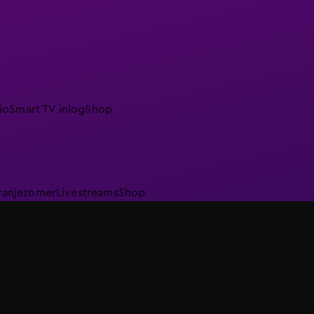
io
Smart TV inlog
Shop
ranjezomer
Livestreams
Shop