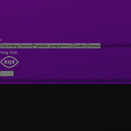
Clips
Films
Rad
Uitzending Gemist
Populaire programma's
Zenders
Genres
Volg KIJK
Zoeken
Home
Uitzending Gemist
Programma's
De Bondgenoten
De O