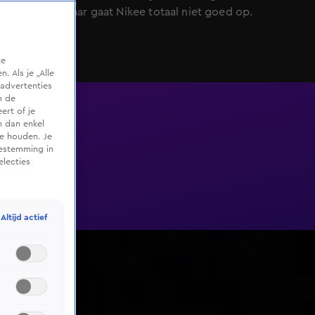
geven en daar gaat Nikee totaal niet goed op.
te
 Als je „Alle
advertenties
m de
ert of je
n dan enkel
te houden. Je
oestemming in
electies
Altijd actief