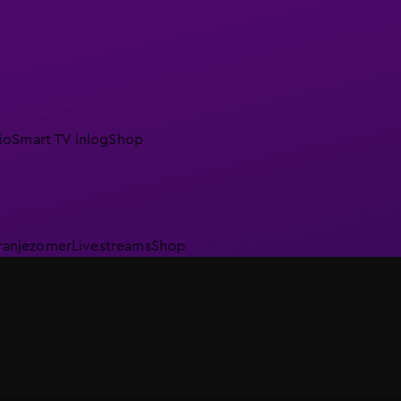
io
Smart TV inlog
Shop
ranjezomer
Livestreams
Shop