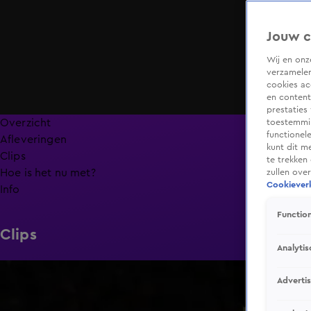
Jouw c
Wij en on
verzamelen
cookies ac
en content
prestaties
Overzicht
toestemmin
functionel
Afleveringen
kunt dit m
Clips
te trekken
Hoe is het nu met?
zullen ove
Cookieverk
Info
Function
Clips
Analytis
6:32
Adverti