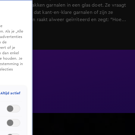
de niet-gebakken garnalen in een glas doet. Ze vraagt
zich af: "Zijn dat kant-en-klare garnalen of zijn ze
rauw?" Johan raakt alweer geïrriteerd en zegt: "Hoe
te
kom je er nou bij dat ze rauw zijn?" Suzan krijgt de
 Als je „Alle
opdracht om de krieltjes in de pan te laten rusten.
advertenties
Alles moet precies zoals Johan het wil, anders gaat het
m de
ert of je
mis. Zou Suzan uiteindelijk de keuken overnemen, of
n dan enkel
blijft Johan de baas achter de pannen?
te houden. Je
oestemming in
electies
Altijd actief