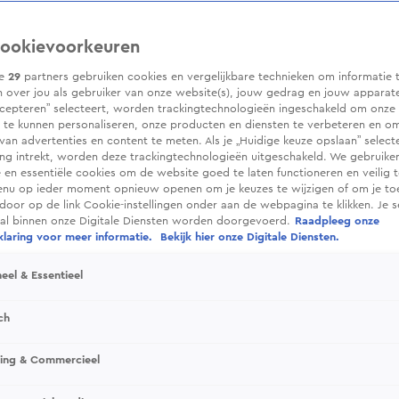
ookievoorkeuren
ze
29
partners gebruiken cookies en vergelijkbare technieken om informatie 
 over jou als gebruiker van onze website(s), jouw gedrag en jouw apparaten.
cepteren” selecteert, worden trackingtechnologieën ingeschakeld om onze 
 te kunnen personaliseren, onze producten en diensten te verbeteren en o
 van advertenties en content te meten. Als je „Huidige keuze opslaan” selecte
g intrekt, worden deze trackingtechnologieën uitgeschakeld. We gebruike
e en essentiële cookies om de website goed te laten functioneren en veilig 
enu op ieder moment opnieuw openen om je keuzes te wijzigen of om je t
 door op de link Cookie-instellingen onder aan de webpagina te klikken. Je s
ral binnen onze Digitale Diensten worden doorgevoerd.
Raadpleeg onze
laring voor meer informatie.
Bekijk hier onze Digitale Diensten.
eel & Essentieel
ch
sing & Commercieel