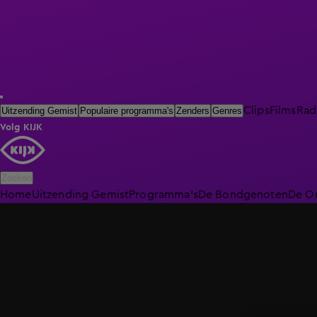
Clips
Films
Rad
Uitzending Gemist
Populaire programma's
Zenders
Genres
Volg KIJK
Zoeken
Home
Uitzending Gemist
Programma's
De Bondgenoten
De O