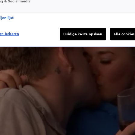
ng & Social media
jen lijst
en beheren
Huidige keuze opslaan
Alle cookie