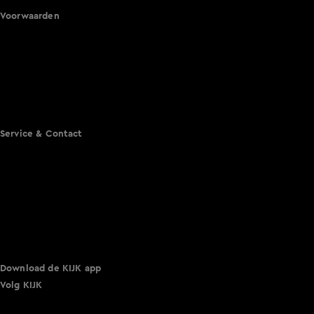
Voorwaarden
Gebruiksvoorwaarden
Cookie instellingen
Cookieverklaring
Privacyverklaring
Toegankelijkheid
Algemene voorwaarden KIJK
Service & Contact
Aanmelden voor een programma
Acties
Adverteren
Smart TV inlog
Over KIJK
Vacatures
Klantenservice
Download de KIJK app
Volg KIJK
©
2026 Talpa Network. Alle rechten voorbehouden. Geen