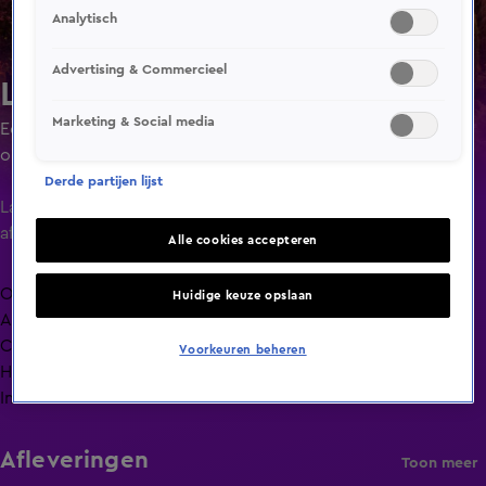
Analytisch
Advertising & Commercieel
Lang Leve de Liefde
Marketing & Social media
Een liefdesexperiment waarin singles ruim de tijd krijgen
om elkaar goed te leren kennen door minimaal 24 uur of
maximaal 4 dagen met elkaar door te brengen.
Derde partijen lijst
Laatste
aflevering
Alle cookies accepteren
Overzicht
Huidige keuze opslaan
Afleveringen
Clips
Voorkeuren beheren
Hoe is het nu met?
Info
Afleveringen
Toon meer