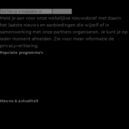
het laatste nieuws over de programma’s en series op KIJK.
Aanmelden
Meld je aan voor onze wekelijkse nieuwsbrief met daarin
het laatste nieuws en aanbiedingen die wijzelf of in
samenwerking met onze partners organiseren. Je kunt je op
ieder moment afmelden. Zie voor meer informatie de
privacyverklaring
.
Populaire programma's
De Bondgenoten
A.S.S. - Anti Survival Show
De Oranjezomer
Mi Dushi: wat is dan liefde?
Lang Leve de Liefde
Het Blok
Nieuws & Actualiteit
Hart van Nederland
Nieuws van de Dag
Shownieuws
Vandaag Inside