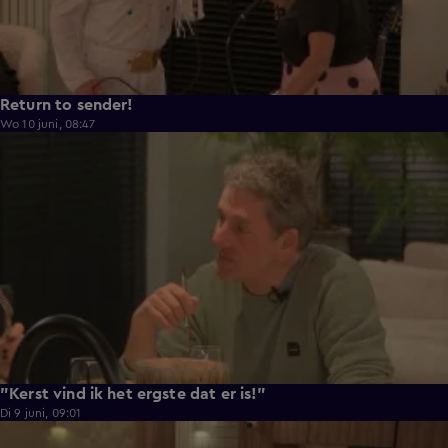
Return to sender!
Wo 10 juni, 08:47
0:33
"Kerst vind ik het ergste dat er is!"
Di 9 juni, 09:01
0:29