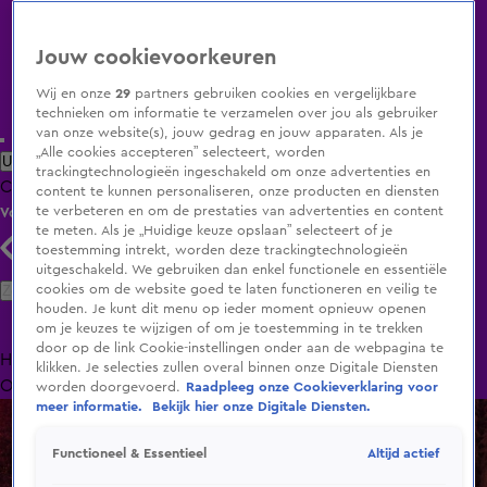
Jouw cookievoorkeuren
Wij en onze
29
partners gebruiken cookies en vergelijkbare
technieken om informatie te verzamelen over jou als gebruiker
van onze website(s), jouw gedrag en jouw apparaten. Als je
„Alle cookies accepteren” selecteert, worden
Uitzending Gemist
Populaire programma's
Zenders
Genres
trackingtechnologieën ingeschakeld om onze advertenties en
Clips
Films
Radio
Smart TV inlog
Shop
content te kunnen personaliseren, onze producten en diensten
te verbeteren en om de prestaties van advertenties en content
Volg KIJK
te meten. Als je „Huidige keuze opslaan” selecteert of je
toestemming intrekt, worden deze trackingtechnologieën
uitgeschakeld. We gebruiken dan enkel functionele en essentiële
Zoeken
cookies om de website goed te laten functioneren en veilig te
houden. Je kunt dit menu op ieder moment opnieuw openen
om je keuzes te wijzigen of om je toestemming in te trekken
door op de link Cookie-instellingen onder aan de webpagina te
Home
Uitzending Gemist
Programma's
De Bondgenoten
De
klikken. Je selecties zullen overal binnen onze Digitale Diensten
Oranjezomer
Livestreams
Shop
worden doorgevoerd.
Raadpleeg onze Cookieverklaring voor
meer informatie.
Bekijk hier onze Digitale Diensten.
Altijd actief
Functioneel & Essentieel