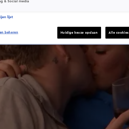
ng & Social media
jen lijst
en beheren
Huidige keuze opslaan
Alle cookie