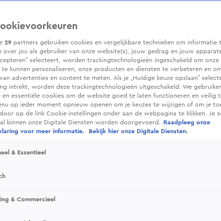
ookievoorkeuren
ze
29
partners gebruiken cookies en vergelijkbare technieken om informatie 
 over jou als gebruiker van onze website(s), jouw gedrag en jouw apparaten.
cepteren” selecteert, worden trackingtechnologieën ingeschakeld om onze 
 te kunnen personaliseren, onze producten en diensten te verbeteren en o
 van advertenties en content te meten. Als je „Huidige keuze opslaan” selecte
g intrekt, worden deze trackingtechnologieën uitgeschakeld. We gebruike
e en essentiële cookies om de website goed te laten functioneren en veilig 
enu op ieder moment opnieuw openen om je keuzes te wijzigen of om je t
 door op de link Cookie-instellingen onder aan de webpagina te klikken. Je s
ral binnen onze Digitale Diensten worden doorgevoerd.
Raadpleeg onze
laring voor meer informatie.
Bekijk hier onze Digitale Diensten.
eel & Essentieel
ch
sing & Commercieel