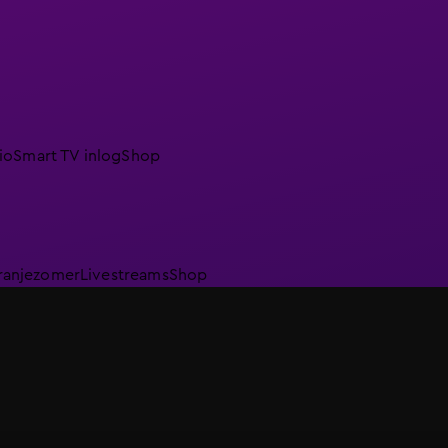
io
Smart TV inlog
Shop
ranjezomer
Livestreams
Shop