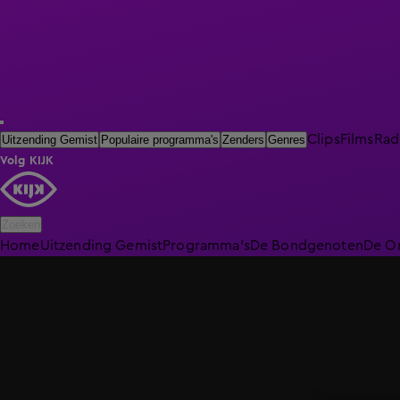
Clips
Films
Rad
Uitzending Gemist
Populaire programma's
Zenders
Genres
Volg KIJK
Zoeken
Home
Uitzending Gemist
Programma's
De Bondgenoten
De O