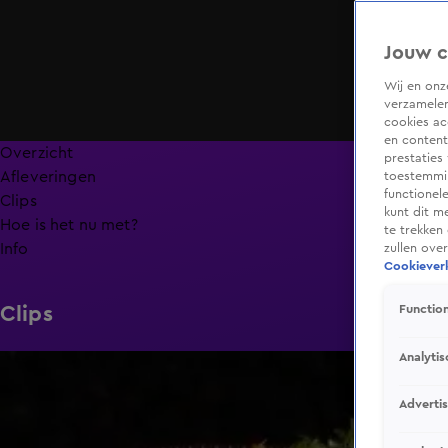
Jouw c
Wij en on
verzamelen
cookies ac
en content
Overzicht
prestaties
Afleveringen
toestemmin
functionel
Clips
kunt dit m
Hoe is het nu met?
te trekken
Info
zullen ove
Cookieverk
Clips
Function
Analytis
6:32
Adverti