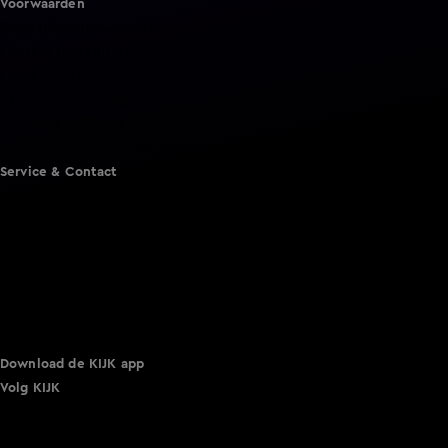
Voorwaarden
Gebruiksvoorwaarden
Cookie instellingen
Cookieverklaring
Privacyverklaring
Toegankelijkheid
Algemene voorwaarden KIJK
Service & Contact
Aanmelden voor een programma
Acties
Adverteren
Smart TV inlog
Over KIJK
Vacatures
Klantenservice
Download de KIJK app
Volg KIJK
©
2026 Talpa Network. Alle rechten voorbehouden. Geen
tekst- en datamining.