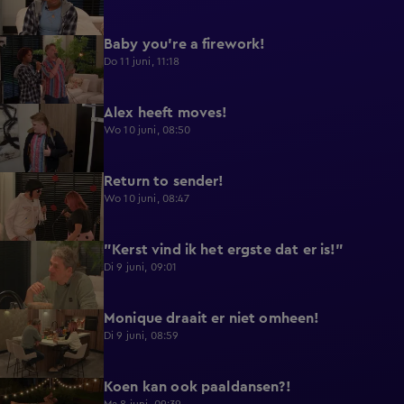
Baby you're a firework!
0:39
Do 11 juni, 11:18
Alex heeft moves!
0:43
Wo 10 juni, 08:50
Return to sender!
0:36
Wo 10 juni, 08:47
"Kerst vind ik het ergste dat er is!"
0:33
Di 9 juni, 09:01
Monique draait er niet omheen!
0:29
Di 9 juni, 08:59
Koen kan ook paaldansen?!
0:38