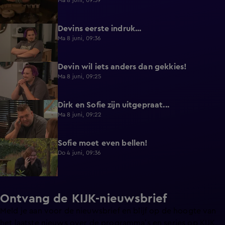
Ma 8 juni, 09:39
Devins eerste indruk...
0:30
Ma 8 juni, 09:36
Devin wil iets anders dan gekkies!
0:25
Ma 8 juni, 09:25
Dirk en Sofie zijn uitgepraat...
0:26
Ma 8 juni, 09:22
Sofie moet even bellen!
1:13
Do 4 juni, 09:36
Ontvang de KIJK-nieuwsbrief
Meld je aan voor de nieuwsbrief en blijf op de hoogte van
het laatste nieuws over de programma’s en series op KIJK.