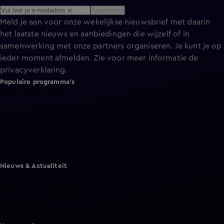
Aanmelden
Meld je aan voor onze wekelijkse nieuwsbrief met daarin
het laatste nieuws en aanbiedingen die wijzelf of in
samenwerking met onze partners organiseren. Je kunt je op
ieder moment afmelden. Zie voor meer informatie de
privacyverklaring
.
Populaire programma's
De Bondgenoten
A.S.S. - Anti Survival Show
De Oranjezomer
Mi Dushi: wat is dan liefde?
Lang Leve de Liefde
Het Blok
Nieuws & Actualiteit
Hart van Nederland
Nieuws van de Dag
Shownieuws
Vandaag Inside