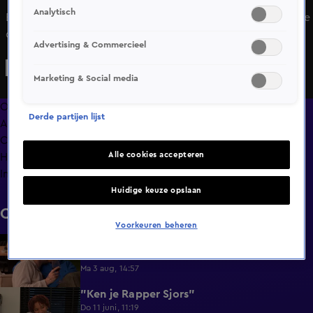
Analytisch
Emily komt meteen met de deur in huis vallen in Lang Leve
de Liefde: ze maakt 18+ content en is niet van plan te
Advertising & Commercieel
stoppen voor een partner. Zal dit Tom tegenhouden? Ze
besluiten samen paaldansles te nemen, wat Emily
Marketing & Social media
verrassend goed bevalt. Emily is niet zo’n fan van de
mannen van tegenwoordig, maar ondanks haar werk
Overzicht
Derde partijen lijst
hoopt ze toch een spontaan iemand te ontmoeten. Wordt
Afleveringen
Tom die persoon?
Clips
Alle cookies accepteren
Hoe is het nu met?
Info
Huidige keuze opslaan
Clips
Voorkeuren beheren
Lang Leve de Liefde hoogtepunten:
6:32
Romantische momenten
Ma 3 aug, 14:57
"Ken je Rapper Sjors"
0:49
Do 11 juni, 11:19