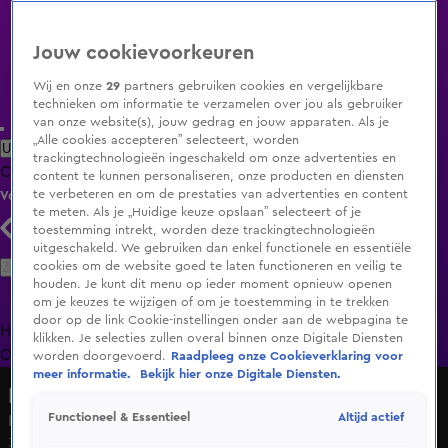
Jouw cookievoorkeuren
Wij en onze
29
partners gebruiken cookies en vergelijkbare
technieken om informatie te verzamelen over jou als gebruiker
van onze website(s), jouw gedrag en jouw apparaten. Als je
„Alle cookies accepteren” selecteert, worden
Uitzending Gemist
Populaire programma's
Zenders
Genres
trackingtechnologieën ingeschakeld om onze advertenties en
Clips
Films
Radio
Smart TV inlog
Shop
content te kunnen personaliseren, onze producten en diensten
te verbeteren en om de prestaties van advertenties en content
Volg KIJK
te meten. Als je „Huidige keuze opslaan” selecteert of je
toestemming intrekt, worden deze trackingtechnologieën
uitgeschakeld. We gebruiken dan enkel functionele en essentiële
Zoeken
cookies om de website goed te laten functioneren en veilig te
houden. Je kunt dit menu op ieder moment opnieuw openen
om je keuzes te wijzigen of om je toestemming in te trekken
door op de link Cookie-instellingen onder aan de webpagina te
Home
Uitzending Gemist
Programma's
De Bondgenoten
De
klikken. Je selecties zullen overal binnen onze Digitale Diensten
Oranjezomer
Livestreams
Shop
worden doorgevoerd.
Raadpleeg onze Cookieverklaring voor
meer informatie.
Bekijk hier onze Digitale Diensten.
Lang Leve de Liefde
Altijd actief
Functioneel & Essentieel
Is dit een dealbreaker voor Tom?
30 juni 2025, 19:30