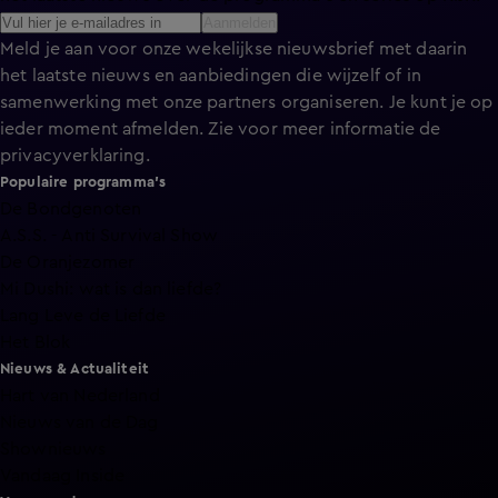
Aanmelden
Meld je aan voor onze wekelijkse nieuwsbrief met daarin
het laatste nieuws en aanbiedingen die wijzelf of in
samenwerking met onze partners organiseren. Je kunt je op
ieder moment afmelden. Zie voor meer informatie de
privacyverklaring
.
Populaire programma's
De Bondgenoten
A.S.S. - Anti Survival Show
De Oranjezomer
Mi Dushi: wat is dan liefde?
Lang Leve de Liefde
Het Blok
Nieuws & Actualiteit
Hart van Nederland
Nieuws van de Dag
Shownieuws
Vandaag Inside