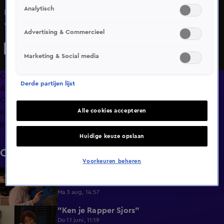
Analytisch
In Lang Leve de Liefde dansen Karen en Maikel de sterren
van de hemel! En dat op dag één!
Advertising & Commercieel
Marketing & Social media
Overzicht
Derde partijen lijst
Afleveringen
Clips
Alle cookies accepteren
Hoe is het nu met?
Info
Huidige keuze opslaan
Clips
Voorkeuren beheren
Lang Leve de Liefde hoogtepunten:
6:32
Romantische momenten
Ma 3 aug, 14:57
"Ken je Rapper Sjors"
0:49
Do 11 juni, 11:19