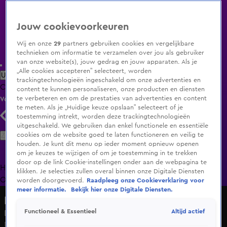
Jouw cookievoorkeuren
Wij en onze
29
partners gebruiken cookies en vergelijkbare
technieken om informatie te verzamelen over jou als gebruiker
van onze website(s), jouw gedrag en jouw apparaten. Als je
„Alle cookies accepteren” selecteert, worden
Uitzending Gemist
Populaire programma's
Zenders
Genres
trackingtechnologieën ingeschakeld om onze advertenties en
Clips
Films
Radio
Smart TV inlog
Shop
content te kunnen personaliseren, onze producten en diensten
te verbeteren en om de prestaties van advertenties en content
Volg KIJK
te meten. Als je „Huidige keuze opslaan” selecteert of je
toestemming intrekt, worden deze trackingtechnologieën
uitgeschakeld. We gebruiken dan enkel functionele en essentiële
Zoeken
cookies om de website goed te laten functioneren en veilig te
houden. Je kunt dit menu op ieder moment opnieuw openen
om je keuzes te wijzigen of om je toestemming in te trekken
door op de link Cookie-instellingen onder aan de webpagina te
Home
Uitzending Gemist
Programma's
De Bondgenoten
De
klikken. Je selecties zullen overal binnen onze Digitale Diensten
Oranjezomer
Livestreams
Shop
worden doorgevoerd.
Raadpleeg onze Cookieverklaring voor
meer informatie.
Bekijk hier onze Digitale Diensten.
Lang Leve de Liefde
Altijd actief
Functioneel & Essentieel
De chemie is goed!
Di 12 mei, 10:54