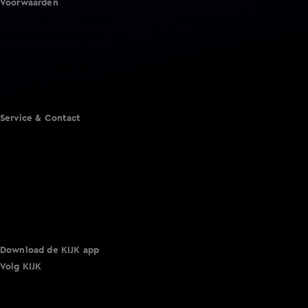
Voorwaarden
Gebruiksvoorwaarden
Cookie instellingen
Cookieverklaring
Privacyverklaring
Toegankelijkheid
Algemene voorwaarden KIJK
Service & Contact
Aanmelden voor een programma
Acties
Adverteren
Smart TV inlog
Over KIJK
Vacatures
Klantenservice
Download de KIJK app
Volg KIJK
©
2026 Talpa Network. Alle rechten voorbehouden. Geen
tekst- en datamining.