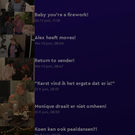
Baby you're a firework!
0:39
Do 11 juni, 11:18
Alex heeft moves!
0:43
Wo 10 juni, 08:50
Return to sender!
0:36
Wo 10 juni, 08:47
"Kerst vind ik het ergste dat er is!"
0:33
Di 9 juni, 09:01
Monique draait er niet omheen!
0:29
Di 9 juni, 08:59
Koen kan ook paaldansen?!
0:38