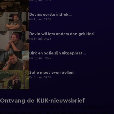
Ma 8 juni, 09:39
Devins eerste indruk...
0:30
Ma 8 juni, 09:36
Devin wil iets anders dan gekkies!
0:25
Ma 8 juni, 09:25
Dirk en Sofie zijn uitgepraat...
0:26
Ma 8 juni, 09:22
Sofie moet even bellen!
1:13
Do 4 juni, 09:36
Ontvang de KIJK-nieuwsbrief
Meld je aan voor de nieuwsbrief en blijf op de hoogte van
het laatste nieuws over de programma’s en series op KIJK.