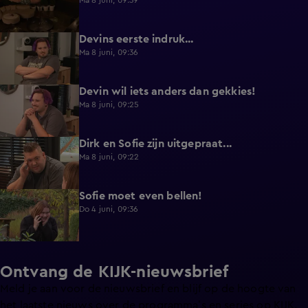
Ma 8 juni, 09:39
Devins eerste indruk...
0:30
Ma 8 juni, 09:36
Devin wil iets anders dan gekkies!
0:25
Ma 8 juni, 09:25
Dirk en Sofie zijn uitgepraat...
0:26
Ma 8 juni, 09:22
Sofie moet even bellen!
1:13
Do 4 juni, 09:36
Ontvang de KIJK-nieuwsbrief
Meld je aan voor de nieuwsbrief en blijf op de hoogte van
het laatste nieuws over de programma’s en series op KIJK.