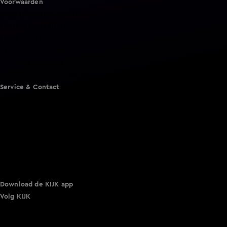
Voorwaarden
Gebruiksvoorwaarden
Cookie instellingen
Cookieverklaring
Privacyverklaring
Toegankelijkheid
Algemene voorwaarden KIJK
Service & Contact
Aanmelden voor een programma
Acties
Adverteren
Smart TV inlog
Over KIJK
Vacatures
Klantenservice
Download de KIJK app
Volg KIJK
©
2026 Talpa Network. Alle rechten voorbehouden. Geen
tekst- en datamining.