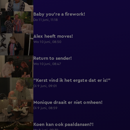
Baby you're a firework!
0:39
Do 11 juni, 11:18
Alex heeft moves!
0:43
Wo 10 juni, 08:50
Return to sender!
0:36
Wo 10 juni, 08:47
"Kerst vind ik het ergste dat er is!"
0:33
Di 9 juni, 09:01
Monique draait er niet omheen!
0:29
Di 9 juni, 08:59
Koen kan ook paaldansen?!
0:38