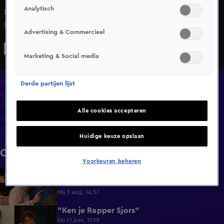
Analytisch
Dick en Wijjo vinden elkaar meteen bij binnenkomst.
Beiden genieten van het leven en bekijken het op een
Advertising & Commercieel
unieke manier. Na een aantal intieme momenten deelt
Wijjo haar angst voor haar gevoelens. Zal dit de uitkomst
Marketing & Social media
van hun unieke date beïnvloeden?
Overzicht
Derde partijen lijst
Afleveringen
Clips
Alle cookies accepteren
Hoe is het nu met?
Info
Huidige keuze opslaan
Clips
Voorkeuren beheren
Lang Leve de Liefde hoogtepunten:
6:32
Romantische momenten
Ma 3 aug, 14:57
"Ken je Rapper Sjors"
0:49
Do 11 juni, 11:19