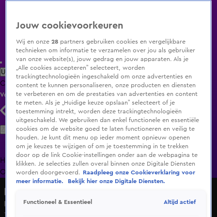
Jouw cookievoorkeuren
Wij en onze
28
partners gebruiken cookies en vergelijkbare
technieken om informatie te verzamelen over jou als gebruiker
van onze website(s), jouw gedrag en jouw apparaten. Als je
„Alle cookies accepteren” selecteert, worden
Uitzending Gemist
Populaire programma's
Zenders
Genres
trackingtechnologieën ingeschakeld om onze advertenties en
Clips
Films
Radio
Smart TV inlog
Shop
content te kunnen personaliseren, onze producten en diensten
te verbeteren en om de prestaties van advertenties en content
Volg KIJK
te meten. Als je „Huidige keuze opslaan” selecteert of je
toestemming intrekt, worden deze trackingtechnologieën
uitgeschakeld. We gebruiken dan enkel functionele en essentiële
Zoeken
cookies om de website goed te laten functioneren en veilig te
houden. Je kunt dit menu op ieder moment opnieuw openen
om je keuzes te wijzigen of om je toestemming in te trekken
door op de link Cookie-instellingen onder aan de webpagina te
Home
Uitzending Gemist
Programma's
De Bondgenoten
De
klikken. Je selecties zullen overal binnen onze Digitale Diensten
Oranjezomer
Livestreams
Shop
worden doorgevoerd.
Raadpleeg onze Cookieverklaring voor
meer informatie.
Bekijk hier onze Digitale Diensten.
Lang Leve de Liefde
Altijd actief
Functioneel & Essentieel
Intieme momenten zorgen voor emotionele gesprekken
18 juli 2024, 13:49