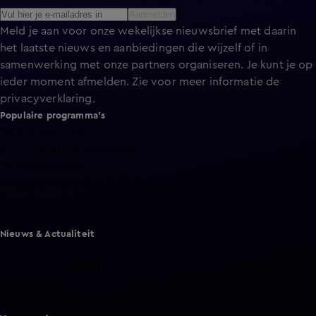
Aanmelden
Meld je aan voor onze wekelijkse nieuwsbrief met daarin
het laatste nieuws en aanbiedingen die wijzelf of in
samenwerking met onze partners organiseren. Je kunt je op
ieder moment afmelden. Zie voor meer informatie de
privacyverklaring
.
Populaire programma's
De Bondgenoten
A.S.S. - Anti Survival Show
De Oranjezomer
Mi Dushi: wat is dan liefde?
Lang Leve de Liefde
Het Blok
Nieuws & Actualiteit
Hart van Nederland
Nieuws van de Dag
Shownieuws
Vandaag Inside