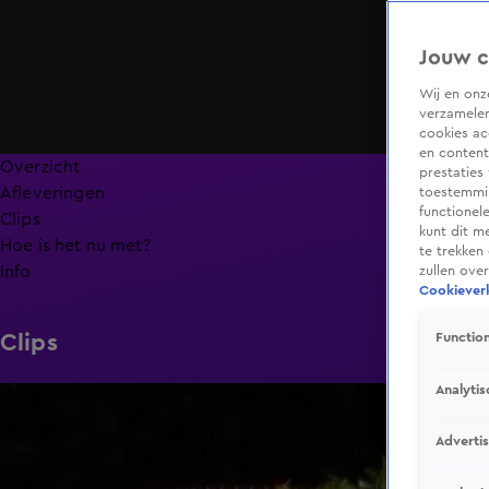
Jouw c
Wij en on
verzamelen
cookies ac
en content
Overzicht
prestaties
Afleveringen
toestemmin
functionel
Clips
kunt dit m
Hoe is het nu met?
te trekken
Info
zullen ove
Cookieverk
Clips
Function
Analytis
6:32
Adverti