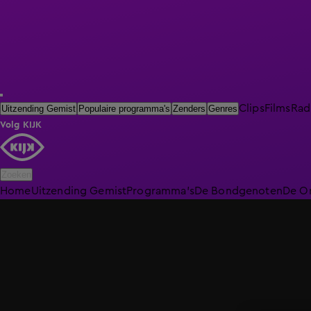
Clips
Films
Rad
Uitzending Gemist
Populaire programma's
Zenders
Genres
Volg KIJK
Zoeken
Home
Uitzending Gemist
Programma's
De Bondgenoten
De O