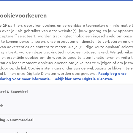
ookievoorkeuren
ze
29
partners gebruiken cookies en vergelijkbare technieken om informatie 
 over jou als gebruiker van onze website(s), jouw gedrag en jouw apparaten.
cepteren” selecteert, worden trackingtechnologieën ingeschakeld om onze 
 te kunnen personaliseren, onze producten en diensten te verbeteren en o
 van advertenties en content te meten. Als je „Huidige keuze opslaan” selecte
g intrekt, worden deze trackingtechnologieën uitgeschakeld. We gebruike
e en essentiële cookies om de website goed te laten functioneren en veilig 
enu op ieder moment opnieuw openen om je keuzes te wijzigen of om je t
 door op de link Cookie-instellingen onder aan de webpagina te klikken. Je s
ral binnen onze Digitale Diensten worden doorgevoerd.
Raadpleeg onze
laring voor meer informatie.
Bekijk hier onze Digitale Diensten.
eel & Essentieel
ch
sing & Commercieel