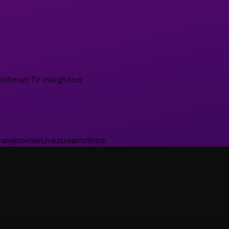
io
Smart TV inlog
Shop
ranjezomer
Livestreams
Shop