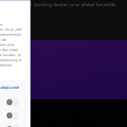
willen doen? Gelukkig denken ze er allebei hetzelfde
over!
te
 Als je „Alle
advertenties
m de
ert of je
n dan enkel
te houden. Je
oestemming in
electies
Altijd actief