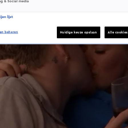
ng & Social media
jen lijst
en beheren
Huidige keuze opslaan
Alle cookie