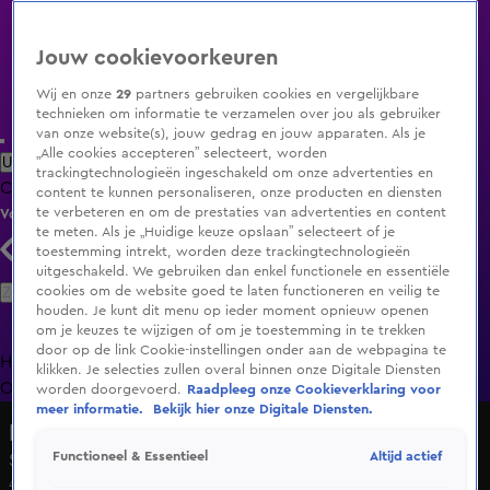
Jouw cookievoorkeuren
Wij en onze
29
partners gebruiken cookies en vergelijkbare
technieken om informatie te verzamelen over jou als gebruiker
van onze website(s), jouw gedrag en jouw apparaten. Als je
„Alle cookies accepteren” selecteert, worden
Uitzending Gemist
Populaire programma's
Zenders
Genres
trackingtechnologieën ingeschakeld om onze advertenties en
Clips
Films
Radio
Smart TV inlog
Shop
content te kunnen personaliseren, onze producten en diensten
te verbeteren en om de prestaties van advertenties en content
Volg KIJK
te meten. Als je „Huidige keuze opslaan” selecteert of je
toestemming intrekt, worden deze trackingtechnologieën
uitgeschakeld. We gebruiken dan enkel functionele en essentiële
Zoeken
cookies om de website goed te laten functioneren en veilig te
houden. Je kunt dit menu op ieder moment opnieuw openen
om je keuzes te wijzigen of om je toestemming in te trekken
door op de link Cookie-instellingen onder aan de webpagina te
Home
Uitzending Gemist
Programma's
De Bondgenoten
De
klikken. Je selecties zullen overal binnen onze Digitale Diensten
Oranjezomer
Livestreams
Shop
worden doorgevoerd.
Raadpleeg onze Cookieverklaring voor
meer informatie.
Bekijk hier onze Digitale Diensten.
Lang Leve de Liefde
Altijd actief
Functioneel & Essentieel
Seizoen 7, aflevering 210
4 juli 2025, 19:30