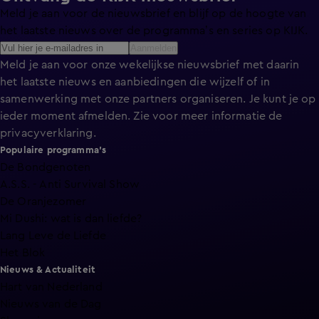
Meld je aan voor de nieuwsbrief en blijf op de hoogte van
het laatste nieuws over de programma’s en series op KIJK.
Aanmelden
Meld je aan voor onze wekelijkse nieuwsbrief met daarin
het laatste nieuws en aanbiedingen die wijzelf of in
samenwerking met onze partners organiseren. Je kunt je op
ieder moment afmelden. Zie voor meer informatie de
privacyverklaring
.
Populaire programma's
De Bondgenoten
A.S.S. - Anti Survival Show
De Oranjezomer
Mi Dushi: wat is dan liefde?
Lang Leve de Liefde
Het Blok
Nieuws & Actualiteit
Hart van Nederland
Nieuws van de Dag