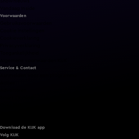
Shownieuws
Vandaag Inside
Voorwaarden
Gebruiksvoorwaarden
Cookie instellingen
Cookieverklaring
Privacyverklaring
Toegankelijkheid
Algemene voorwaarden KIJK
Service & Contact
Aanmelden voor een programma
Acties
Adverteren
Smart TV inlog
Over KIJK
Vacatures
Klantenservice
Download de KIJK app
Volg KIJK