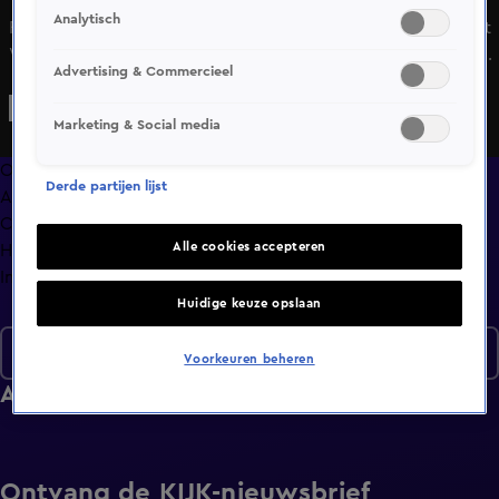
Analytisch
Rick doet er alles aan om Djena te ontdooien. De date met
William komt bij Bianca heel lekker binnen. Hoe lang gaat
Advertising & Commercieel
deze snuffelstage duren?
Marketing & Social media
Overzicht
Derde partijen lijst
Afleveringen
Clips
Alle cookies accepteren
Hoe is het nu met?
Info
Huidige keuze opslaan
Seizoen 7
Voorkeuren beheren
Afleveringen
Ontvang de KIJK-nieuwsbrief