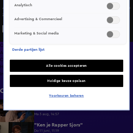
Analytisch
Als humor de enige factor was in een perfecte match, dan
zouden Leon en Kelly met stip bovenaan staan in Lang
Advertising & Commercieel
Leve de Liefde. Met hun grappen, van subtiel tot keihard,
weten ze elke situatie op te vrolijken. Maar er is meer dan
Marketing & Social media
alleen lol: samen gaan ze ook graag de diepte in. Toch
moet Leon op zijn woorden letten, want één verkeerde
Overzicht
Derde partijen lijst
opmerking… en Kelly wijst hem zo de deur!
Afleveringen
Clips
Alle cookies accepteren
Hoe is het nu met?
Info
Huidige keuze opslaan
Clips
Voorkeuren beheren
Lang Leve de Liefde hoogtepunten:
6:32
Romantische momenten
Ma 3 aug, 14:57
"Ken je Rapper Sjors"
0:49
Do 11 juni, 11:19