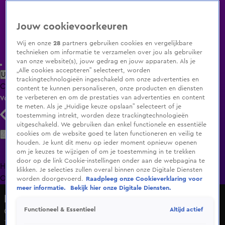
Jouw cookievoorkeuren
Wij en onze
28
partners gebruiken cookies en vergelijkbare
technieken om informatie te verzamelen over jou als gebruiker
van onze website(s), jouw gedrag en jouw apparaten. Als je
„Alle cookies accepteren” selecteert, worden
Uitzending Gemist
Populaire programma's
Zenders
Genres
trackingtechnologieën ingeschakeld om onze advertenties en
Clips
Films
Radio
Smart TV inlog
Shop
content te kunnen personaliseren, onze producten en diensten
te verbeteren en om de prestaties van advertenties en content
Volg KIJK
te meten. Als je „Huidige keuze opslaan” selecteert of je
toestemming intrekt, worden deze trackingtechnologieën
uitgeschakeld. We gebruiken dan enkel functionele en essentiële
Zoeken
cookies om de website goed te laten functioneren en veilig te
houden. Je kunt dit menu op ieder moment opnieuw openen
om je keuzes te wijzigen of om je toestemming in te trekken
door op de link Cookie-instellingen onder aan de webpagina te
Home
Uitzending Gemist
Programma's
De Bondgenoten
De
klikken. Je selecties zullen overal binnen onze Digitale Diensten
Oranjezomer
Livestreams
Shop
worden doorgevoerd.
Raadpleeg onze Cookieverklaring voor
meer informatie.
Bekijk hier onze Digitale Diensten.
Lang Leve de Liefde
Altijd actief
Functioneel & Essentieel
Gaat deze opmerking te ver voor Kelly?
1 juli 2025, 19:30