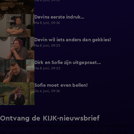
Ma 8 juni, 09:39
Devins eerste indruk...
0:30
Ma 8 juni, 09:36
Devin wil iets anders dan gekkies!
0:25
Ma 8 juni, 09:25
Dirk en Sofie zijn uitgepraat...
0:26
Ma 8 juni, 09:22
Sofie moet even bellen!
1:13
Do 4 juni, 09:36
Ontvang de KIJK-nieuwsbrief
Meld je aan voor de nieuwsbrief en blijf op de hoogte van
het laatste nieuws over de programma’s en series op KIJK.