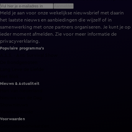
Aanmelden
Meld je aan voor onze wekelijkse nieuwsbrief met daarin
het laatste nieuws en aanbiedingen die wijzelf of in
samenwerking met onze partners organiseren. Je kunt je op
ieder moment afmelden. Zie voor meer informatie de
privacyverklaring
.
Populaire programma's
A.S.S. - Anti Survival Show
De Bondgenoten
Lang Leve de Liefde
Het Blok
Nieuws & Actualiteit
Hart van Nederland
Nieuws van de Dag
Shownieuws
Vandaag Inside
Voorwaarden
Gebruiksvoorwaarden