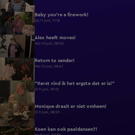
Baby you're a firework!
0:39
Do 11 juni, 11:18
Alex heeft moves!
0:43
Wo 10 juni, 08:50
Return to sender!
0:36
Wo 10 juni, 08:47
"Kerst vind ik het ergste dat er is!"
0:33
Di 9 juni, 09:01
Monique draait er niet omheen!
0:29
Di 9 juni, 08:59
Koen kan ook paaldansen?!
0:38