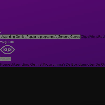
Clips
Films
Rad
Uitzending Gemist
Populaire programma's
Zenders
Genres
Volg KIJK
Zoeken
Home
Uitzending Gemist
Programma's
De Bondgenoten
De O