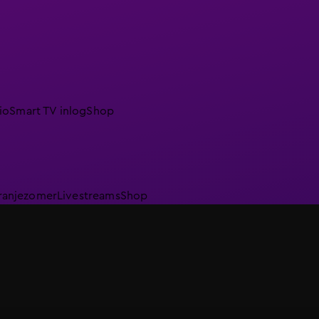
io
Smart TV inlog
Shop
ranjezomer
Livestreams
Shop