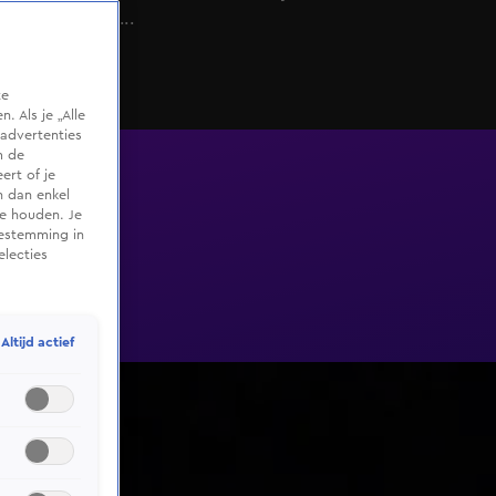
voorproefje...
te
 Als je „Alle
advertenties
m de
ert of je
n dan enkel
te houden. Je
oestemming in
electies
Altijd actief