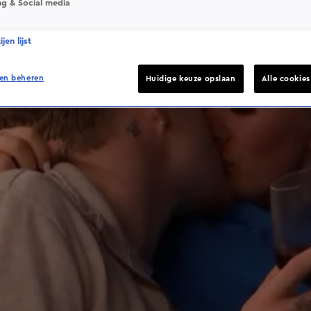
ng & Social media
jen lijst
en beheren
Huidige keuze opslaan
Alle cookie