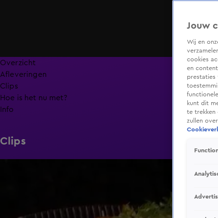
Jouw c
Wij en on
verzamelen
cookies ac
Overzicht
en content
Afleveringen
prestaties
Clips
toestemmin
functionel
Hoe is het nu met?
kunt dit m
Info
te trekken
zullen ove
Cookieverk
Clips
Function
6:32
Analytis
Adverti