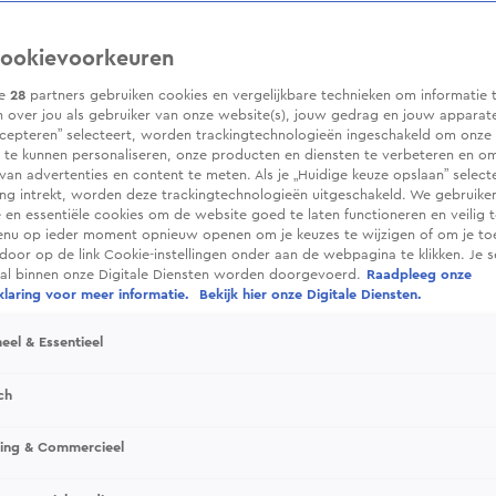
ookievoorkeuren
ze
28
partners gebruiken cookies en vergelijkbare technieken om informatie 
 over jou als gebruiker van onze website(s), jouw gedrag en jouw apparaten.
cepteren” selecteert, worden trackingtechnologieën ingeschakeld om onze 
 te kunnen personaliseren, onze producten en diensten te verbeteren en o
 van advertenties en content te meten. Als je „Huidige keuze opslaan” selecte
g intrekt, worden deze trackingtechnologieën uitgeschakeld. We gebruike
e en essentiële cookies om de website goed te laten functioneren en veilig 
enu op ieder moment opnieuw openen om je keuzes te wijzigen of om je t
 door op de link Cookie-instellingen onder aan de webpagina te klikken. Je s
ral binnen onze Digitale Diensten worden doorgevoerd.
Raadpleeg onze
laring voor meer informatie.
Bekijk hier onze Digitale Diensten.
eel & Essentieel
ch
sing & Commercieel