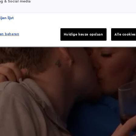
ng & Social media
jen lijst
en beheren
Huidige keuze opslaan
Alle cookie