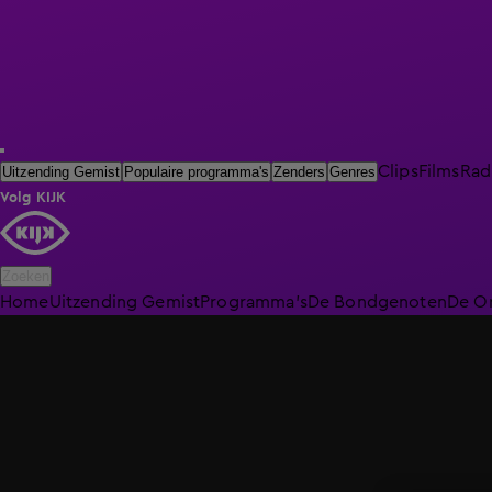
Clips
Films
Rad
Uitzending Gemist
Populaire programma's
Zenders
Genres
Volg KIJK
Zoeken
Home
Uitzending Gemist
Programma's
De Bondgenoten
De O