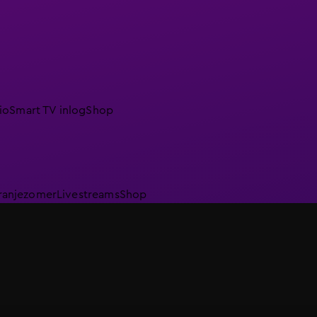
io
Smart TV inlog
Shop
ranjezomer
Livestreams
Shop