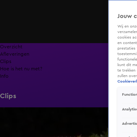
Jouw c
Wij en on
verzamelen
cookies ac
en content
Overzicht
prestaties
Afleveringen
toestemmin
functionel
Clips
kunt dit m
Hoe is het nu met?
te trekken
Info
zullen ove
Cookieverk
Clips
Function
Analytis
6:32
Adverti