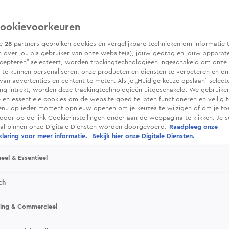
ookievoorkeuren
ze
28
partners gebruiken cookies en vergelijkbare technieken om informatie 
 over jou als gebruiker van onze website(s), jouw gedrag en jouw apparaten.
cepteren” selecteert, worden trackingtechnologieën ingeschakeld om onze 
 te kunnen personaliseren, onze producten en diensten te verbeteren en o
 van advertenties en content te meten. Als je „Huidige keuze opslaan” selecte
g intrekt, worden deze trackingtechnologieën uitgeschakeld. We gebruike
e en essentiële cookies om de website goed te laten functioneren en veilig 
enu op ieder moment opnieuw openen om je keuzes te wijzigen of om je t
 door op de link Cookie-instellingen onder aan de webpagina te klikken. Je s
ral binnen onze Digitale Diensten worden doorgevoerd.
Raadpleeg onze
laring voor meer informatie.
Bekijk hier onze Digitale Diensten.
eel & Essentieel
ch
sing & Commercieel