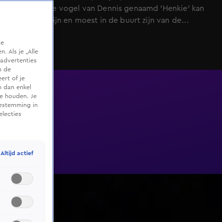
van kerst. De vogel van Dennis genaamd 'Henkie' kan
niet alleen zijn en moest in de buurt zijn van de
kerstpinguïn, ook getatoeëerd op zijn lichaam. Hoe
te
gaat Marchien reageren op al deze kleurrijke plaatjes?
 Als je „Alle
advertenties
m de
ert of je
n dan enkel
te houden. Je
oestemming in
electies
Altijd actief