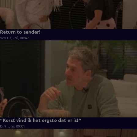
Return to sender!
Wo 10 juni, 08:47
0:33
"Kerst vind ik het ergste dat er is!"
Di 9 juni, 09:01
0:29