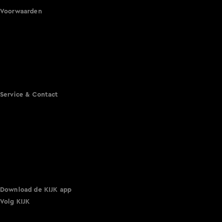
Voorwaarden
Gebruiksvoorwaarden
Cookie instellingen
Cookieverklaring
Privacyverklaring
Toegankelijkheid
Algemene voorwaarden KIJK
Service & Contact
Aanmelden voor een programma
Acties
Adverteren
Smart TV inlog
Over KIJK
Vacatures
Klantenservice
Download de KIJK app
Volg KIJK
©
2026 Talpa Network. Alle rechten voorbehouden. Geen