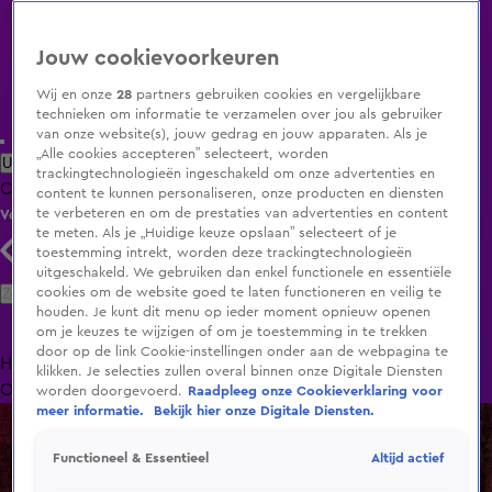
Jouw cookievoorkeuren
Wij en onze
28
partners gebruiken cookies en vergelijkbare
technieken om informatie te verzamelen over jou als gebruiker
van onze website(s), jouw gedrag en jouw apparaten. Als je
„Alle cookies accepteren” selecteert, worden
Uitzending Gemist
Populaire programma's
Zenders
Genres
trackingtechnologieën ingeschakeld om onze advertenties en
Clips
Films
Radio
Smart TV inlog
Shop
content te kunnen personaliseren, onze producten en diensten
te verbeteren en om de prestaties van advertenties en content
Volg KIJK
te meten. Als je „Huidige keuze opslaan” selecteert of je
toestemming intrekt, worden deze trackingtechnologieën
uitgeschakeld. We gebruiken dan enkel functionele en essentiële
Zoeken
cookies om de website goed te laten functioneren en veilig te
houden. Je kunt dit menu op ieder moment opnieuw openen
om je keuzes te wijzigen of om je toestemming in te trekken
door op de link Cookie-instellingen onder aan de webpagina te
Home
Uitzending Gemist
Programma's
De Bondgenoten
De
klikken. Je selecties zullen overal binnen onze Digitale Diensten
Oranjezomer
Livestreams
Shop
worden doorgevoerd.
Raadpleeg onze Cookieverklaring voor
meer informatie.
Bekijk hier onze Digitale Diensten.
Altijd actief
Functioneel & Essentieel