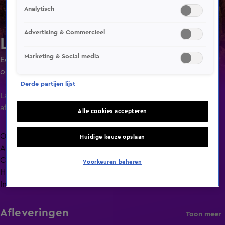
Analytisch
Advertising & Commercieel
Lang Leve de Liefde
Marketing & Social media
Een liefdesexperiment waarin singles ruim de tijd krijgen
om elkaar goed te leren kennen door minimaal 24 uur of
maximaal 4 dagen met elkaar door te brengen.
Derde partijen lijst
Laatste
aflevering
Alle cookies accepteren
Overzicht
Huidige keuze opslaan
Afleveringen
Clips
Voorkeuren beheren
Hoe is het nu met?
Info
Afleveringen
Toon meer