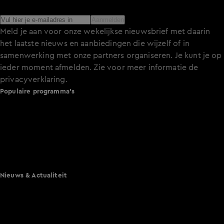
het laatste nieuws over de programma’s en series op KIJK.
Aanmelden
Meld je aan voor onze wekelijkse nieuwsbrief met daarin
het laatste nieuws en aanbiedingen die wijzelf of in
samenwerking met onze partners organiseren. Je kunt je op
ieder moment afmelden. Zie voor meer informatie de
privacyverklaring
.
Populaire programma's
De Bondgenoten
A.S.S. - Anti Survival Show
De Oranjezomer
Mi Dushi: wat is dan liefde?
Lang Leve de Liefde
Het Blok
Nieuws & Actualiteit
Hart van Nederland
Nieuws van de Dag
Shownieuws
Vandaag Inside