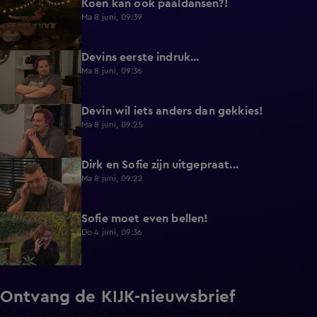
Koen kan ook paaldansen?!
0:38
Ma 8 juni, 09:39
Devins eerste indruk...
0:30
Ma 8 juni, 09:36
Devin wil iets anders dan gekkies!
0:25
Ma 8 juni, 09:25
Dirk en Sofie zijn uitgepraat...
0:26
Ma 8 juni, 09:22
Sofie moet even bellen!
1:13
Do 4 juni, 09:36
Ontvang de KIJK-nieuwsbrief
Meld je aan voor de nieuwsbrief en blijf op de hoogte van