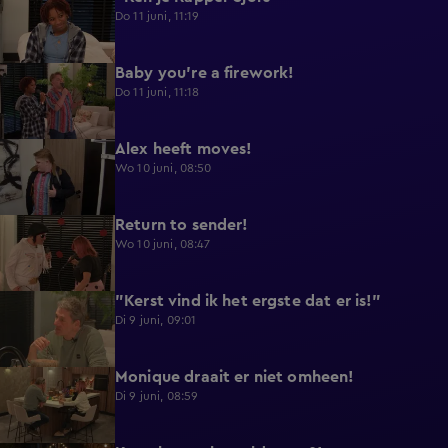
Do 11 juni, 11:19
Baby you're a firework!
0:39
Do 11 juni, 11:18
Alex heeft moves!
0:43
Wo 10 juni, 08:50
Return to sender!
0:36
Wo 10 juni, 08:47
"Kerst vind ik het ergste dat er is!"
0:33
Di 9 juni, 09:01
Monique draait er niet omheen!
0:29
Di 9 juni, 08:59