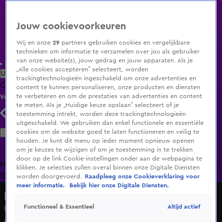
Jouw cookievoorkeuren
Wij en onze
29
partners gebruiken cookies en vergelijkbare
technieken om informatie te verzamelen over jou als gebruiker
van onze website(s), jouw gedrag en jouw apparaten. Als je
„Alle cookies accepteren” selecteert, worden
Uitzending Gemist
Populaire programma's
Zenders
Genres
trackingtechnologieën ingeschakeld om onze advertenties en
Clips
Films
Radio
Smart TV inlog
Shop
content te kunnen personaliseren, onze producten en diensten
te verbeteren en om de prestaties van advertenties en content
Volg KIJK
te meten. Als je „Huidige keuze opslaan” selecteert of je
toestemming intrekt, worden deze trackingtechnologieën
uitgeschakeld. We gebruiken dan enkel functionele en essentiële
Zoeken
cookies om de website goed te laten functioneren en veilig te
houden. Je kunt dit menu op ieder moment opnieuw openen
om je keuzes te wijzigen of om je toestemming in te trekken
door op de link Cookie-instellingen onder aan de webpagina te
Home
Uitzending Gemist
Programma's
De Bondgenoten
De
klikken. Je selecties zullen overal binnen onze Digitale Diensten
Oranjezomer
Livestreams
Shop
worden doorgevoerd.
Raadpleeg onze Cookieverklaring voor
meer informatie.
Bekijk hier onze Digitale Diensten.
Lang Leve de Liefde
Altijd actief
Functioneel & Essentieel
David en Isa dansen erop los: “Ik ben beter als ik heb
gedronken!”