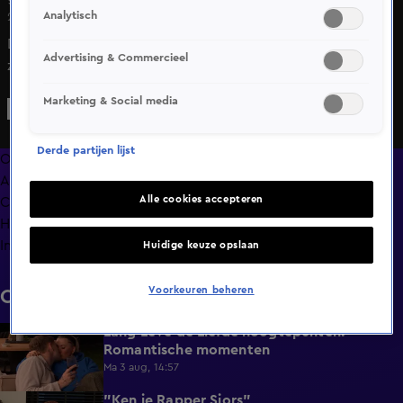
Analytisch
26 feb 2025, 11:25
David en Isa wagen zich aan een potje Just Dance en laten
Advertising & Commercieel
zich helemaal meeslepen door de muziek. Terwijl ze de
moves proberen bij te houden, lacht Isa: “Ik ben veel beter
Marketing & Social media
in dansen als ik heb gedronken!" David grijnst en blijft
lekker doorgaan. Maar zou hij zelf ook soepeler dansen met
Derde partijen lijst
een drankje op?
Overzicht
Afleveringen
Alle cookies accepteren
Clips
Hoe is het nu met?
Info
Huidige keuze opslaan
Voorkeuren beheren
Clips
Lang Leve de Liefde hoogtepunten:
6:32
Romantische momenten
Ma 3 aug, 14:57
"Ken je Rapper Sjors"
0:49