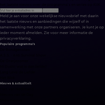
het laatste nieuws over de programma’s en series op KIJK.
Aanmelden
Meld je aan voor onze wekelijkse nieuwsbrief met daarin
het laatste nieuws en aanbiedingen die wijzelf of in
samenwerking met onze partners organiseren. Je kunt je op
ieder moment afmelden. Zie voor meer informatie de
privacyverklaring
.
Populaire programma's
De Bondgenoten
A.S.S. - Anti Survival Show
De Oranjezomer
Mi Dushi: wat is dan liefde?
Lang Leve de Liefde
Het Blok
Nieuws & Actualiteit
Hart van Nederland
Nieuws van de Dag
Shownieuws