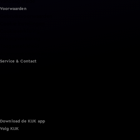
Vandaag Inside
Voorwaarden
Gebruiksvoorwaarden
Cookie instellingen
Cookieverklaring
Privacyverklaring
Toegankelijkheid
Algemene voorwaarden KIJK
Service & Contact
Aanmelden voor een programma
Acties
Adverteren
Smart TV inlog
Over KIJK
Vacatures
Klantenservice
Download de KIJK app
Volg KIJK
©
2026 Talpa Network. Alle rechten voorbehouden. Geen