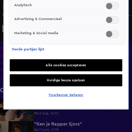
Analytisch
Shilberson is razendbenieuwd in Lang Leve de Liefde: wat
is er aan hem dat Cherrejean niet aanspreekt? Cherrejean
Advertising & Commercieel
probeert onder de vraag uit te komen, omdat haar
antwoord hierop niet leuk is om te horen. Toch biecht ze
Marketing & Social media
het op. Hoe reageert Shilberson hierop?
Overzicht
Derde partijen lijst
Afleveringen
Clips
Alle cookies accepteren
Hoe is het nu met?
Info
Huidige keuze opslaan
Clips
Voorkeuren beheren
Lang Leve de Liefde hoogtepunten:
6:32
Romantische momenten
Ma 3 aug, 14:57
"Ken je Rapper Sjors"
0:49
Do 11 juni, 11:19