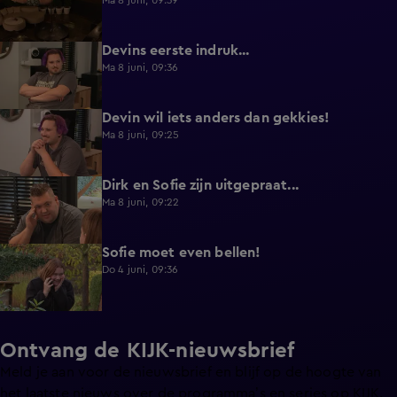
Ma 8 juni, 09:39
Devins eerste indruk...
0:30
Ma 8 juni, 09:36
Devin wil iets anders dan gekkies!
0:25
Ma 8 juni, 09:25
Dirk en Sofie zijn uitgepraat...
0:26
Ma 8 juni, 09:22
Sofie moet even bellen!
1:13
Do 4 juni, 09:36
Ontvang de KIJK-nieuwsbrief
Meld je aan voor de nieuwsbrief en blijf op de hoogte van
het laatste nieuws over de programma’s en series op KIJK.