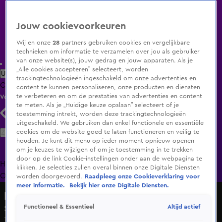
Jouw cookievoorkeuren
Wij en onze
28
partners gebruiken cookies en vergelijkbare
technieken om informatie te verzamelen over jou als gebruiker
van onze website(s), jouw gedrag en jouw apparaten. Als je
„Alle cookies accepteren” selecteert, worden
Uitzending Gemist
Populaire programma's
Zenders
Genres
trackingtechnologieën ingeschakeld om onze advertenties en
Clips
Films
Radio
Smart TV inlog
Shop
content te kunnen personaliseren, onze producten en diensten
te verbeteren en om de prestaties van advertenties en content
Volg KIJK
te meten. Als je „Huidige keuze opslaan” selecteert of je
toestemming intrekt, worden deze trackingtechnologieën
uitgeschakeld. We gebruiken dan enkel functionele en essentiële
Zoeken
cookies om de website goed te laten functioneren en veilig te
houden. Je kunt dit menu op ieder moment opnieuw openen
om je keuzes te wijzigen of om je toestemming in te trekken
door op de link Cookie-instellingen onder aan de webpagina te
Home
Uitzending Gemist
Programma's
De Bondgenoten
De
klikken. Je selecties zullen overal binnen onze Digitale Diensten
Oranjezomer
Livestreams
Shop
worden doorgevoerd.
Raadpleeg onze Cookieverklaring voor
meer informatie.
Bekijk hier onze Digitale Diensten.
Lang Leve de Liefde
Altijd actief
Functioneel & Essentieel
Sommige vragen kun je beter niet stellen...
11 juli 2025, 11:56