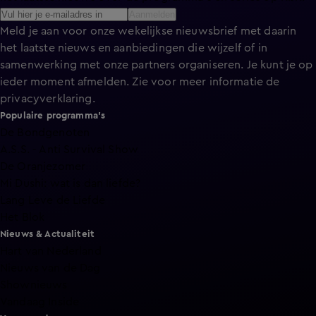
Aanmelden
Meld je aan voor onze wekelijkse nieuwsbrief met daarin
het laatste nieuws en aanbiedingen die wijzelf of in
samenwerking met onze partners organiseren. Je kunt je op
ieder moment afmelden. Zie voor meer informatie de
privacyverklaring
.
Populaire programma's
De Bondgenoten
A.S.S. - Anti Survival Show
De Oranjezomer
Mi Dushi: wat is dan liefde?
Lang Leve de Liefde
Het Blok
Nieuws & Actualiteit
Hart van Nederland
Nieuws van de Dag
Shownieuws
Vandaag Inside