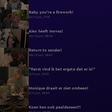
Baby you're a firework!
0:39
Do 11 juni, 11:18
Alex heeft moves!
0:43
Wo 10 juni, 08:50
Return to sender!
0:36
Wo 10 juni, 08:47
"Kerst vind ik het ergste dat er is!"
0:33
Di 9 juni, 09:01
Monique draait er niet omheen!
0:29
Di 9 juni, 08:59
Koen kan ook paaldansen?!
0:38