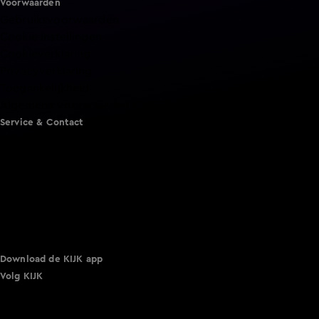
Voorwaarden
Gebruiksvoorwaarden
Cookie instellingen
Cookieverklaring
Privacyverklaring
Toegankelijkheid
Algemene voorwaarden KIJK
Service & Contact
Aanmelden voor een programma
Acties
Adverteren
Smart TV inlog
Over KIJK
Vacatures
Klantenservice
Download de KIJK app
Volg KIJK
©
2026 Talpa Network. Alle rechten voorbehouden. Geen
tekst- en datamining.