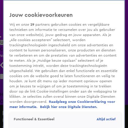
Jouw cookievoorkeuren
Wij en onze
29
partners gebruiken cookies en vergelijkbare
technieken om informatie te verzamelen over jou als gebruiker
van onze website(s), jouw gedrag en jouw apparaten. Als je
„Alle cookies accepteren” selecteert, worden
Uitzending Gemist
Populaire programma's
Zenders
Genres
trackingtechnologieën ingeschakeld om onze advertenties en
Clips
Films
Radio
Smart TV inlog
Shop
content te kunnen personaliseren, onze producten en diensten
te verbeteren en om de prestaties van advertenties en content
Volg KIJK
te meten. Als je „Huidige keuze opslaan” selecteert of je
toestemming intrekt, worden deze trackingtechnologieën
uitgeschakeld. We gebruiken dan enkel functionele en essentiële
Zoeken
cookies om de website goed te laten functioneren en veilig te
houden. Je kunt dit menu op ieder moment opnieuw openen
om je keuzes te wijzigen of om je toestemming in te trekken
door op de link Cookie-instellingen onder aan de webpagina te
Home
Uitzending Gemist
Programma's
De Bondgenoten
De
klikken. Je selecties zullen overal binnen onze Digitale Diensten
Oranjezomer
Livestreams
Shop
worden doorgevoerd.
Raadpleeg onze Cookieverklaring voor
meer informatie.
Bekijk hier onze Digitale Diensten.
Lang Leve de Liefde
Altijd actief
Functioneel & Essentieel
De badboy in Martijn is ver te zoeken
6 juni 2024, 13:35