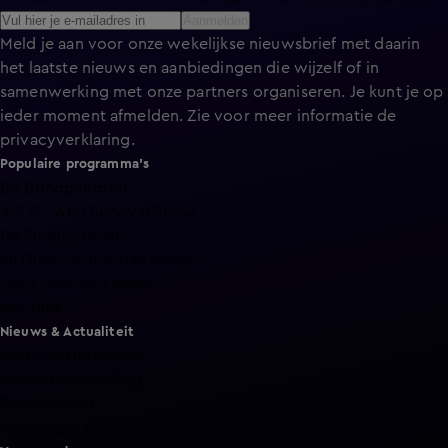
Aanmelden
Meld je aan voor onze wekelijkse nieuwsbrief met daarin
het laatste nieuws en aanbiedingen die wijzelf of in
samenwerking met onze partners organiseren. Je kunt je op
ieder moment afmelden. Zie voor meer informatie de
privacyverklaring
.
Populaire programma's
De Bondgenoten
A.S.S. - Anti Survival Show
De Oranjezomer
Mi Dushi: wat is dan liefde?
Lang Leve de Liefde
Het Blok
Nieuws & Actualiteit
Hart van Nederland
Nieuws van de Dag
Shownieuws
Vandaag Inside