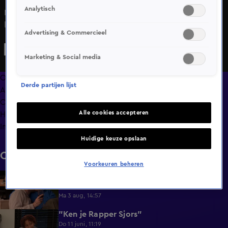
Analytisch
Martijn vraagt zich af hoe hij nou eens uit de friendzone
kan blijven. Sabine denkt dat dit vaak bij hem voorkomt
Advertising & Commercieel
omdat vrouwen vaak een 'bad boy' willen en ze is van
mening dat Martijn dit duidelijk niet is.
Marketing & Social media
Overzicht
Derde partijen lijst
Afleveringen
Clips
Alle cookies accepteren
Hoe is het nu met?
Info
Huidige keuze opslaan
Clips
Voorkeuren beheren
Lang Leve de Liefde hoogtepunten:
6:32
Romantische momenten
Ma 3 aug, 14:57
"Ken je Rapper Sjors"
0:49
Do 11 juni, 11:19