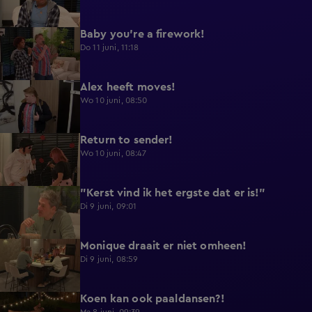
Baby you're a firework!
0:39
Do 11 juni, 11:18
Alex heeft moves!
0:43
Wo 10 juni, 08:50
Return to sender!
0:36
Wo 10 juni, 08:47
"Kerst vind ik het ergste dat er is!"
0:33
Di 9 juni, 09:01
Monique draait er niet omheen!
0:29
Di 9 juni, 08:59
Koen kan ook paaldansen?!
0:38