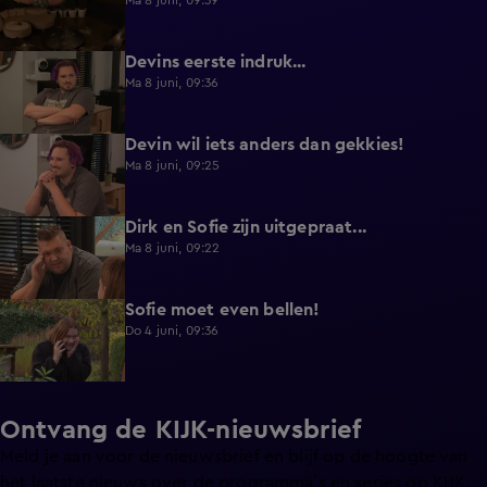
Ma 8 juni, 09:39
Devins eerste indruk...
0:30
Ma 8 juni, 09:36
Devin wil iets anders dan gekkies!
0:25
Ma 8 juni, 09:25
Dirk en Sofie zijn uitgepraat...
0:26
Ma 8 juni, 09:22
Sofie moet even bellen!
1:13
Do 4 juni, 09:36
Ontvang de KIJK-nieuwsbrief
Meld je aan voor de nieuwsbrief en blijf op de hoogte van
het laatste nieuws over de programma’s en series op KIJK.