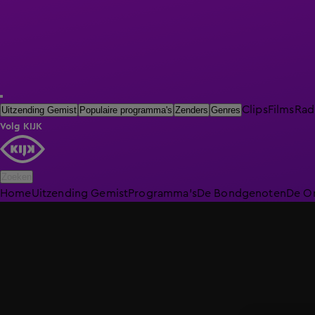
Clips
Films
Rad
Uitzending Gemist
Populaire programma's
Zenders
Genres
Volg KIJK
Zoeken
Home
Uitzending Gemist
Programma's
De Bondgenoten
De O