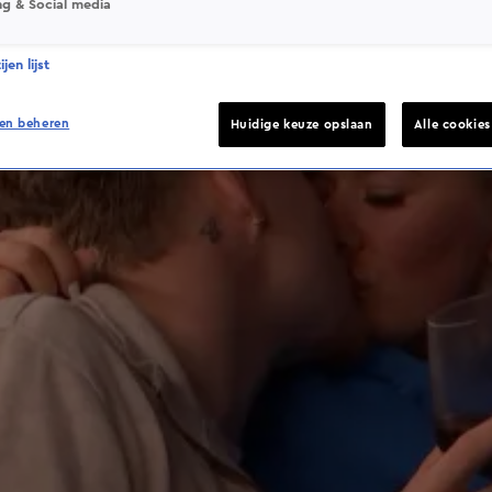
ng & Social media
jen lijst
en beheren
Huidige keuze opslaan
Alle cookie