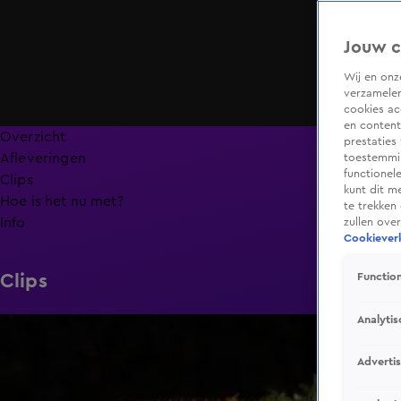
Jouw c
Wij en on
verzamelen
cookies ac
en content
Overzicht
prestaties
Afleveringen
toestemmin
functionel
Clips
kunt dit m
Hoe is het nu met?
te trekken
Info
zullen ove
Cookieverk
Clips
Function
Analytis
6:32
Adverti