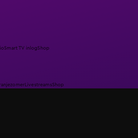
io
Smart TV inlog
Shop
ranjezomer
Livestreams
Shop