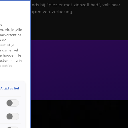
geleden is sinds hij "plezier met zichzelf had", valt haar
mond bijna open van verbazing.
te
 Als je „Alle
advertenties
m de
ert of je
n dan enkel
te houden. Je
oestemming in
electies
Altijd actief