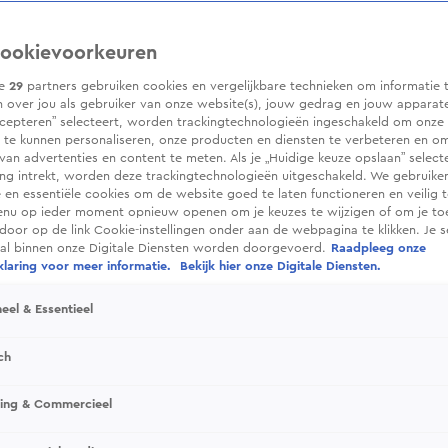
ookievoorkeuren
ze
29
partners gebruiken cookies en vergelijkbare technieken om informatie 
 over jou als gebruiker van onze website(s), jouw gedrag en jouw apparaten.
cepteren” selecteert, worden trackingtechnologieën ingeschakeld om onze 
 te kunnen personaliseren, onze producten en diensten te verbeteren en o
 van advertenties en content te meten. Als je „Huidige keuze opslaan” selecte
g intrekt, worden deze trackingtechnologieën uitgeschakeld. We gebruike
e en essentiële cookies om de website goed te laten functioneren en veilig 
enu op ieder moment opnieuw openen om je keuzes te wijzigen of om je t
 door op de link Cookie-instellingen onder aan de webpagina te klikken. Je s
ral binnen onze Digitale Diensten worden doorgevoerd.
Raadpleeg onze
laring voor meer informatie.
Bekijk hier onze Digitale Diensten.
eel & Essentieel
ch
sing & Commercieel