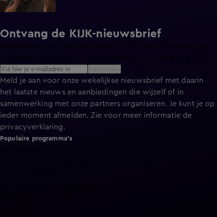
Ontvang de KIJK-nieuwsbrief
Meld je aan voor de nieuwsbrief en blijf op de hoogte van
het laatste nieuws over de programma’s en series op KIJK.
Aanmelden
Meld je aan voor onze wekelijkse nieuwsbrief met daarin
het laatste nieuws en aanbiedingen die wijzelf of in
samenwerking met onze partners organiseren. Je kunt je op
ieder moment afmelden. Zie voor meer informatie de
privacyverklaring
.
Populaire programma's
De Bondgenoten
A.S.S. - Anti Survival Show
De Oranjezomer
Mi Dushi: wat is dan liefde?
Lang Leve de Liefde
Het Blok