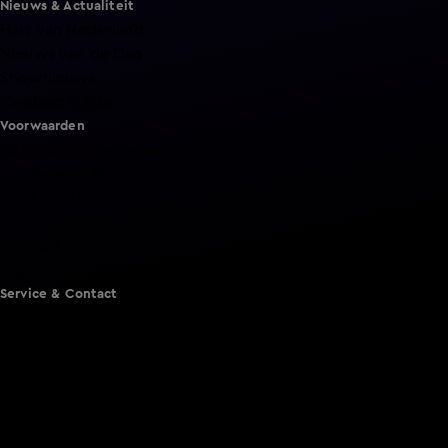
Nieuws & Actualiteit
Hart van Nederland
Nieuws van de Dag
Shownieuws
Vandaag Inside
Voorwaarden
Gebruiksvoorwaarden
Cookie instellingen
Cookieverklaring
Privacyverklaring
Toegankelijkheid
Algemene voorwaarden KIJK
Service & Contact
Aanmelden voor een programma
Acties
Adverteren
Smart TV inlog
Over KIJK
Vacatures