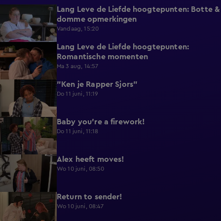
Lang Leve de Liefde hoogtepunten: Botte &
15:35
domme opmerkingen
Vandaag, 15:20
Lang Leve de Liefde hoogtepunten:
6:32
Romantische momenten
Ma 3 aug, 14:57
"Ken je Rapper Sjors"
0:49
Do 11 juni, 11:19
Baby you're a firework!
0:39
Do 11 juni, 11:18
Alex heeft moves!
0:43
Wo 10 juni, 08:50
Return to sender!
0:36
Wo 10 juni, 08:47