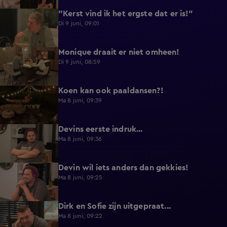
"Kerst vind ik het ergste dat er is!"
0:33
Di 9 juni, 09:01
Monique draait er niet omheen!
0:29
Di 9 juni, 08:59
Koen kan ook paaldansen?!
0:38
Ma 8 juni, 09:39
Devins eerste indruk...
0:30
Ma 8 juni, 09:36
Devin wil iets anders dan gekkies!
0:25
Ma 8 juni, 09:25
Dirk en Sofie zijn uitgepraat...
0:26
Ma 8 juni, 09:22