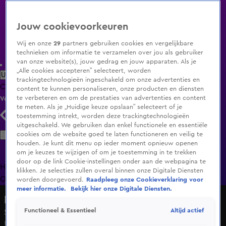
Jouw cookievoorkeuren
Wij en onze
29
partners gebruiken cookies en vergelijkbare
technieken om informatie te verzamelen over jou als gebruiker
van onze website(s), jouw gedrag en jouw apparaten. Als je
„Alle cookies accepteren” selecteert, worden
Uitzending Gemist
Populaire programma's
Zenders
Genres
trackingtechnologieën ingeschakeld om onze advertenties en
Clips
Films
Radio
Smart TV inlog
Shop
content te kunnen personaliseren, onze producten en diensten
te verbeteren en om de prestaties van advertenties en content
Volg KIJK
te meten. Als je „Huidige keuze opslaan” selecteert of je
toestemming intrekt, worden deze trackingtechnologieën
uitgeschakeld. We gebruiken dan enkel functionele en essentiële
Zoeken
cookies om de website goed te laten functioneren en veilig te
houden. Je kunt dit menu op ieder moment opnieuw openen
om je keuzes te wijzigen of om je toestemming in te trekken
door op de link Cookie-instellingen onder aan de webpagina te
Home
Uitzending Gemist
Programma's
De Bondgenoten
De
klikken. Je selecties zullen overal binnen onze Digitale Diensten
Oranjezomer
Livestreams
Shop
worden doorgevoerd.
Raadpleeg onze Cookieverklaring voor
meer informatie.
Bekijk hier onze Digitale Diensten.
Lang Leve de Liefde
Altijd actief
Functioneel & Essentieel
Seizoen 9, aflevering 111
Ma 8 juni, 18:27