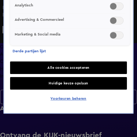
Analytisch
Koen is geen Karate Kid, maar wel een hele leuke Jiu Jitsu
leraar! Esther heeft geen groene band, maar wel drie
Advertising & Commercieel
kinderen overgehouden aan een relationele contactsport!
JoJo en Devin zijn kleur technisch wel goed op elkaar
Marketing & Social media
afgestemd! JoJo is er alleen niet zo zeker van of Devin al
klaar is voor het serieuze werk!
Overzicht
Derde partijen lijst
Afleveringen
Clips
Alle cookies accepteren
Hoe is het nu met?
Info
Huidige keuze opslaan
Seizoen 9
Voorkeuren beheren
Afleveringen
Ontvang de KIJK-nieuwsbrief