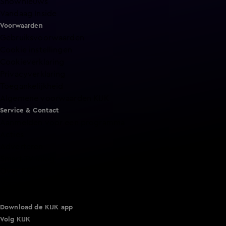
Shownieuws
Vandaag Inside
Voorwaarden
Gebruiksvoorwaarden
Cookie instellingen
Cookieverklaring
Privacyverklaring
Toegankelijkheid
Algemene voorwaarden KIJK
Service & Contact
Aanmelden voor een programma
Acties
Adverteren
Smart TV inlog
Over KIJK
Vacatures
Klantenservice
Download de KIJK app
Volg KIJK