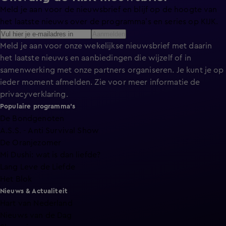
Meld je aan voor de nieuwsbrief en blijf op de hoogte van
het laatste nieuws over de programma’s en series op KIJK.
Aanmelden
Meld je aan voor onze wekelijkse nieuwsbrief met daarin
het laatste nieuws en aanbiedingen die wijzelf of in
samenwerking met onze partners organiseren. Je kunt je op
ieder moment afmelden. Zie voor meer informatie de
privacyverklaring
.
Populaire programma's
De Bondgenoten
A.S.S. - Anti Survival Show
De Oranjezomer
Mi Dushi: wat is dan liefde?
Lang Leve de Liefde
Het Blok
Nieuws & Actualiteit
Hart van Nederland
Nieuws van de Dag