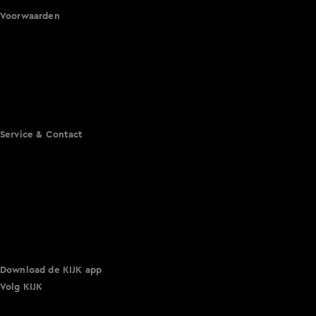
Voorwaarden
Gebruiksvoorwaarden
Cookie instellingen
Cookieverklaring
Privacyverklaring
Toegankelijkheid
Algemene voorwaarden KIJK
Service & Contact
Aanmelden voor een programma
Acties
Adverteren
Smart TV inlog
Over KIJK
Vacatures
Klantenservice
Download de KIJK app
Volg KIJK
©
2026 Talpa Network. Alle rechten voorbehouden. Geen