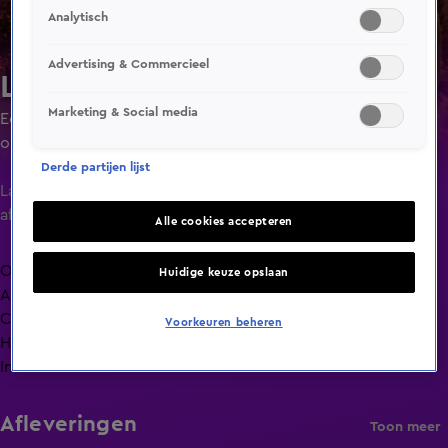
Analytisch
Advertising & Commercieel
Lang Leve de Liefde
Marketing & Social media
Een liefdesexperiment waarin singles ruim de tijd krijgen
om elkaar goed te leren kennen door minimaal 24 uur of
maximaal 4 dagen met elkaar door te brengen.
Derde partijen lijst
Laatste
aflevering
Alle cookies accepteren
Overzicht
Huidige keuze opslaan
Afleveringen
Clips
Voorkeuren beheren
Hoe is het nu met?
Info
Afleveringen
Toon meer