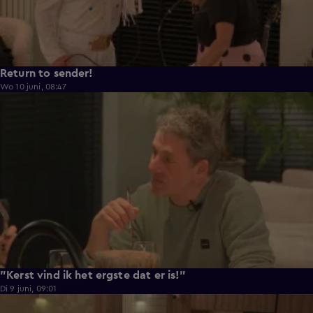
Return to sender!
Wo 10 juni, 08:47
0:33
"Kerst vind ik het ergste dat er is!"
Di 9 juni, 09:01
0:29