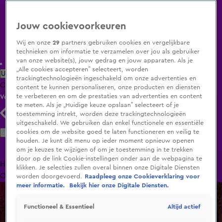
Jouw cookievoorkeuren
Wij en onze
29
partners gebruiken cookies en vergelijkbare
technieken om informatie te verzamelen over jou als gebruiker
van onze website(s), jouw gedrag en jouw apparaten. Als je
„Alle cookies accepteren” selecteert, worden
Uitzending Gemist
Populaire programma's
Zenders
Genres
trackingtechnologieën ingeschakeld om onze advertenties en
Clips
Films
Radio
Smart TV inlog
Shop
content te kunnen personaliseren, onze producten en diensten
te verbeteren en om de prestaties van advertenties en content
Volg KIJK
te meten. Als je „Huidige keuze opslaan” selecteert of je
toestemming intrekt, worden deze trackingtechnologieën
uitgeschakeld. We gebruiken dan enkel functionele en essentiële
Zoeken
cookies om de website goed te laten functioneren en veilig te
houden. Je kunt dit menu op ieder moment opnieuw openen
om je keuzes te wijzigen of om je toestemming in te trekken
door op de link Cookie-instellingen onder aan de webpagina te
Home
Uitzending Gemist
Programma's
De Bondgenoten
De
klikken. Je selecties zullen overal binnen onze Digitale Diensten
Oranjezomer
Livestreams
Shop
worden doorgevoerd.
Raadpleeg onze Cookieverklaring voor
meer informatie.
Bekijk hier onze Digitale Diensten.
Altijd actief
Functioneel & Essentieel