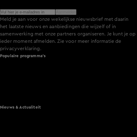
het laatste nieuws over de programma’s en series op KIJK.
Aanmelden
Meld je aan voor onze wekelijkse nieuwsbrief met daarin
het laatste nieuws en aanbiedingen die wijzelf of in
samenwerking met onze partners organiseren. Je kunt je op
ieder moment afmelden. Zie voor meer informatie de
privacyverklaring
.
Populaire programma's
De Bondgenoten
A.S.S. - Anti Survival Show
De Oranjezomer
Mi Dushi: wat is dan liefde?
Lang Leve de Liefde
Het Blok
Nieuws & Actualiteit
Hart van Nederland
Nieuws van de Dag
Shownieuws
Vandaag Inside