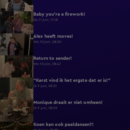
Baby you're a firework!
0:39
Do 11 juni, 11:18
Alex heeft moves!
0:43
Wo 10 juni, 08:50
Return to sender!
0:36
Wo 10 juni, 08:47
"Kerst vind ik het ergste dat er is!"
0:33
Di 9 juni, 09:01
Monique draait er niet omheen!
0:29
Di 9 juni, 08:59
Koen kan ook paaldansen?!
0:38