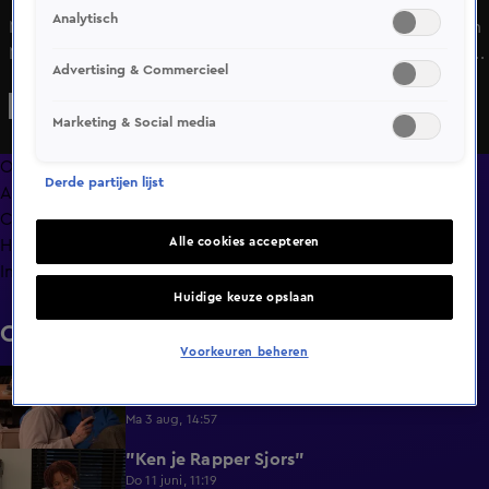
Analytisch
Met een bosje bloemen en meegenomen snacks beginnen
Michel en Saïd aan hun date. Al snel blijkt dat er een klik is
Advertising & Commercieel
tussen de twee. Ze gaan zo in elkaar op dat ze de hele
barbecue vergeten en het vlees verbrand. Ondanks wat
Marketing & Social media
missende romantiek willen de twee wel dolgraag
verlengen. Komt die romantiek vanzelf?
Overzicht
Derde partijen lijst
Afleveringen
Clips
Alle cookies accepteren
Hoe is het nu met?
Info
Huidige keuze opslaan
Clips
Voorkeuren beheren
Lang Leve de Liefde hoogtepunten:
6:32
Romantische momenten
Ma 3 aug, 14:57
"Ken je Rapper Sjors"
0:49
Do 11 juni, 11:19