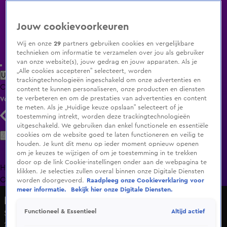
Jouw cookievoorkeuren
Wij en onze
29
partners gebruiken cookies en vergelijkbare
technieken om informatie te verzamelen over jou als gebruiker
van onze website(s), jouw gedrag en jouw apparaten. Als je
„Alle cookies accepteren” selecteert, worden
Uitzending Gemist
Populaire programma's
Zenders
Genres
trackingtechnologieën ingeschakeld om onze advertenties en
Clips
Films
Radio
Smart TV inlog
Shop
content te kunnen personaliseren, onze producten en diensten
te verbeteren en om de prestaties van advertenties en content
Volg KIJK
te meten. Als je „Huidige keuze opslaan” selecteert of je
toestemming intrekt, worden deze trackingtechnologieën
uitgeschakeld. We gebruiken dan enkel functionele en essentiële
Zoeken
cookies om de website goed te laten functioneren en veilig te
houden. Je kunt dit menu op ieder moment opnieuw openen
om je keuzes te wijzigen of om je toestemming in te trekken
door op de link Cookie-instellingen onder aan de webpagina te
Home
Uitzending Gemist
Programma's
De Bondgenoten
De
klikken. Je selecties zullen overal binnen onze Digitale Diensten
Oranjezomer
Livestreams
Shop
worden doorgevoerd.
Raadpleeg onze Cookieverklaring voor
meer informatie.
Bekijk hier onze Digitale Diensten.
Lang Leve de Liefde
Altijd actief
Functioneel & Essentieel
Slaat de vonk over tussen Saïda en Michel?
27 feb 2025, 18:52