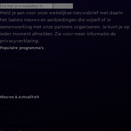
Aanmelden
Meld je aan voor onze wekelijkse nieuwsbrief met daarin
het laatste nieuws en aanbiedingen die wijzelf of in
samenwerking met onze partners organiseren. Je kunt je op
ieder moment afmelden. Zie voor meer informatie de
privacyverklaring
.
Populaire programma's
De Bondgenoten
A.S.S. - Anti Survival Show
De Oranjezomer
Mi Dushi: wat is dan liefde?
Lang Leve de Liefde
Het Blok
Nieuws & Actualiteit
Hart van Nederland
Nieuws van de Dag
Shownieuws
Vandaag Inside