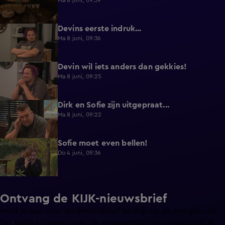
Ma 8 juni, 09:39
Devins eerste indruk...
0:30
Ma 8 juni, 09:36
Devin wil iets anders dan gekkies!
0:25
Ma 8 juni, 09:25
Dirk en Sofie zijn uitgepraat...
0:26
Ma 8 juni, 09:22
Sofie moet even bellen!
1:13
Do 4 juni, 09:36
Ontvang de KIJK-nieuwsbrief
Meld je aan voor de nieuwsbrief en blijf op de hoogte van
het laatste nieuws over de programma’s en series op KIJK.