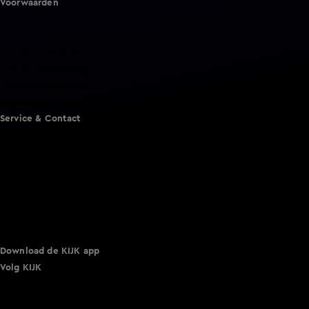
Voorwaarden
Gebruiksvoorwaarden
Cookie instellingen
Cookieverklaring
Privacyverklaring
Toegankelijkheid
Algemene voorwaarden KIJK
Service & Contact
Aanmelden voor een programma
Acties
Adverteren
Smart TV inlog
Over KIJK
Vacatures
Klantenservice
Download de KIJK app
Volg KIJK
©
2026 Talpa Network. Alle rechten voorbehouden. Geen
tekst- en datamining.