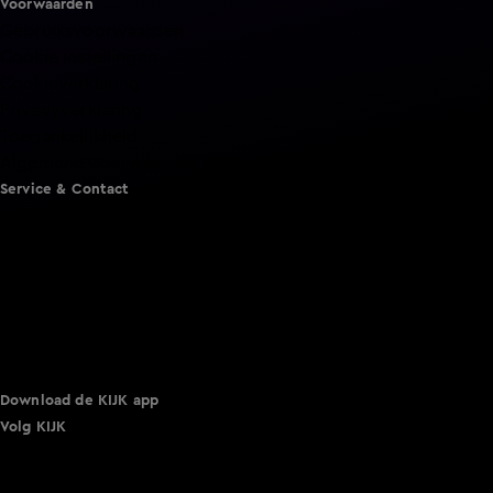
Voorwaarden
Gebruiksvoorwaarden
Cookie instellingen
Cookieverklaring
Privacyverklaring
Toegankelijkheid
Algemene voorwaarden KIJK
Service & Contact
Aanmelden voor een programma
Acties
Adverteren
Smart TV inlog
Over KIJK
Vacatures
Klantenservice
Download de KIJK app
Volg KIJK
©
2026 Talpa Network. Alle rechten voorbehouden. Geen
tekst- en datamining.