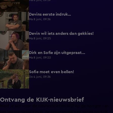
Ma 8 juni, 09:39
Devins eerste indruk...
0:30
Ma 8 juni, 09:36
Devin wil iets anders dan gekkies!
0:25
Ma 8 juni, 09:25
Dirk en Sofie zijn uitgepraat...
0:26
Ma 8 juni, 09:22
Sofie moet even bellen!
1:13
Do 4 juni, 09:36
Ontvang de KIJK-nieuwsbrief
Meld je aan voor de nieuwsbrief en blijf op de hoogte van
het laatste nieuws over de programma’s en series op KIJK.