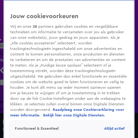
Jouw cookievoorkeuren
Wij en onze
28
partners gebruiken cookies en vergelijkbare
technieken om informatie te verzamelen over jou als gebruiker
van onze website(s), jouw gedrag en jouw apparaten. Als je
„Alle cookies accepteren” selecteert, worden
Uitzending Gemist
Populaire programma's
Zenders
Genres
trackingtechnologieën ingeschakeld om onze advertenties en
Clips
Films
Radio
Smart TV inlog
Shop
content te kunnen personaliseren, onze producten en diensten
te verbeteren en om de prestaties van advertenties en content
Volg KIJK
te meten. Als je „Huidige keuze opslaan” selecteert of je
toestemming intrekt, worden deze trackingtechnologieën
uitgeschakeld. We gebruiken dan enkel functionele en essentiële
Zoeken
cookies om de website goed te laten functioneren en veilig te
houden. Je kunt dit menu op ieder moment opnieuw openen
om je keuzes te wijzigen of om je toestemming in te trekken
door op de link Cookie-instellingen onder aan de webpagina te
Home
Uitzending Gemist
Programma's
De Bondgenoten
De
klikken. Je selecties zullen overal binnen onze Digitale Diensten
Oranjezomer
Livestreams
Shop
worden doorgevoerd.
Raadpleeg onze Cookieverklaring voor
meer informatie.
Bekijk hier onze Digitale Diensten.
Lang Leve de Liefde
Altijd actief
Functioneel & Essentieel
Een hele spannende date tussen Tato en Ammar
30 jan 2025, 18:54