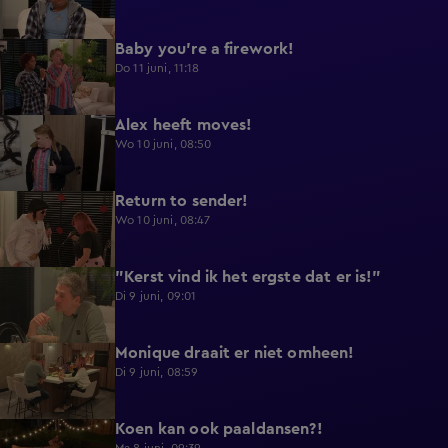
Baby you're a firework!
0:39
Do 11 juni, 11:18
Alex heeft moves!
0:43
Wo 10 juni, 08:50
Return to sender!
0:36
Wo 10 juni, 08:47
"Kerst vind ik het ergste dat er is!"
0:33
Di 9 juni, 09:01
Monique draait er niet omheen!
0:29
Di 9 juni, 08:59
Koen kan ook paaldansen?!
0:38