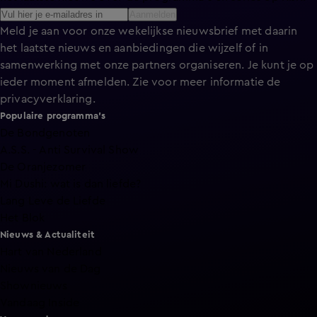
Aanmelden
Meld je aan voor onze wekelijkse nieuwsbrief met daarin
het laatste nieuws en aanbiedingen die wijzelf of in
samenwerking met onze partners organiseren. Je kunt je op
ieder moment afmelden. Zie voor meer informatie de
privacyverklaring
.
Populaire programma's
De Bondgenoten
A.S.S. - Anti Survival Show
De Oranjezomer
Mi Dushi: wat is dan liefde?
Lang Leve de Liefde
Het Blok
Nieuws & Actualiteit
Hart van Nederland
Nieuws van de Dag
Shownieuws
Vandaag Inside