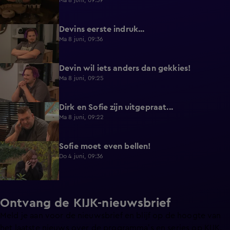
Ma 8 juni, 09:39
Devins eerste indruk...
0:30
Ma 8 juni, 09:36
Devin wil iets anders dan gekkies!
0:25
Ma 8 juni, 09:25
Dirk en Sofie zijn uitgepraat...
0:26
Ma 8 juni, 09:22
Sofie moet even bellen!
1:13
Do 4 juni, 09:36
Ontvang de KIJK-nieuwsbrief
Meld je aan voor de nieuwsbrief en blijf op de hoogte van
het laatste nieuws over de programma’s en series op KIJK.