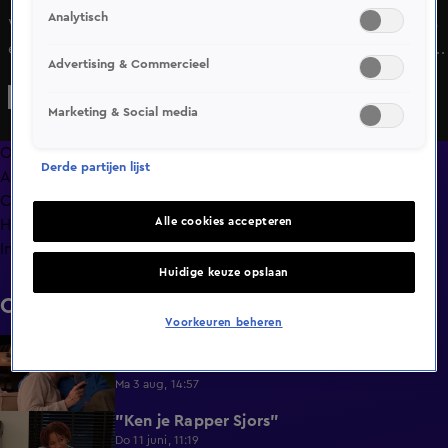
Analytisch
Wanneer Claire door Rick zijn Instagram scrolt, stuit ze op
een paar foto's die haar ogen niet kunnen geloven. Tussen
Advertising & Commercieel
de vrolijke kiekjes van vrienden en vakanties ziet ze ineens
een foto van Rick's huisgenoot. Tot haar verbazing
Marketing & Social media
herinnert ze zich plots iets wat ze liever vergeten was: ze
had laatst seks met diezelfde huisgenoot. Zal dit alles
Overzicht
Derde partijen lijst
veranderen tussen hen?
Afleveringen
Clips
Alle cookies accepteren
Hoe is het nu met?
Info
Huidige keuze opslaan
Clips
Voorkeuren beheren
Lang Leve de Liefde hoogtepunten:
6:32
Romantische momenten
Ma 3 aug, 14:57
"Ken je Rapper Sjors"
0:49
Do 11 juni, 11:19