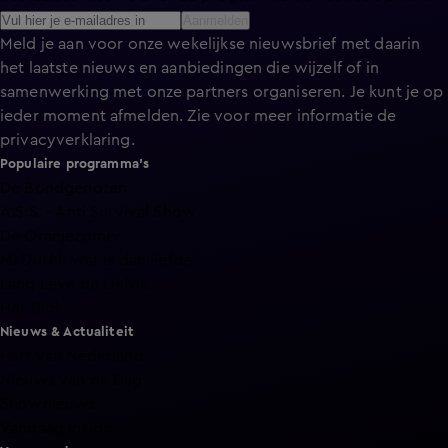
Aanmelden
Meld je aan voor onze wekelijkse nieuwsbrief met daarin
het laatste nieuws en aanbiedingen die wijzelf of in
samenwerking met onze partners organiseren. Je kunt je op
ieder moment afmelden. Zie voor meer informatie de
privacyverklaring
.
Populaire programma's
De Bondgenoten
A.S.S. - Anti Survival Show
De Oranjezomer
Mi Dushi: wat is dan liefde?
Lang Leve de Liefde
Het Blok
Nieuws & Actualiteit
Hart van Nederland
Nieuws van de Dag
Shownieuws
Vandaag Inside