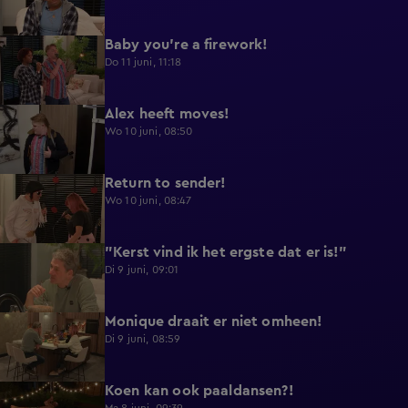
Baby you're a firework!
0:39
Do 11 juni, 11:18
Alex heeft moves!
0:43
Wo 10 juni, 08:50
Return to sender!
0:36
Wo 10 juni, 08:47
"Kerst vind ik het ergste dat er is!"
0:33
Di 9 juni, 09:01
Monique draait er niet omheen!
0:29
Di 9 juni, 08:59
Koen kan ook paaldansen?!
0:38