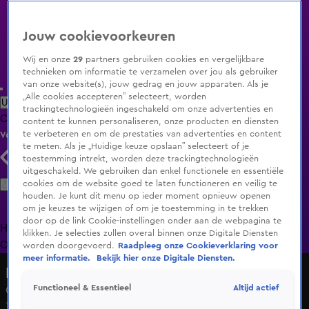
Jouw cookievoorkeuren
Wij en onze
29
partners gebruiken cookies en vergelijkbare
technieken om informatie te verzamelen over jou als gebruiker
van onze website(s), jouw gedrag en jouw apparaten. Als je
„Alle cookies accepteren” selecteert, worden
Uitzending Gemist
Populaire programma's
Zenders
Genres
trackingtechnologieën ingeschakeld om onze advertenties en
Clips
Films
Radio
Smart TV inlog
Shop
content te kunnen personaliseren, onze producten en diensten
te verbeteren en om de prestaties van advertenties en content
Volg KIJK
te meten. Als je „Huidige keuze opslaan” selecteert of je
toestemming intrekt, worden deze trackingtechnologieën
uitgeschakeld. We gebruiken dan enkel functionele en essentiële
Zoeken
cookies om de website goed te laten functioneren en veilig te
houden. Je kunt dit menu op ieder moment opnieuw openen
om je keuzes te wijzigen of om je toestemming in te trekken
door op de link Cookie-instellingen onder aan de webpagina te
Home
Uitzending Gemist
Programma's
De Bondgenoten
De
klikken. Je selecties zullen overal binnen onze Digitale Diensten
Oranjezomer
Livestreams
Shop
worden doorgevoerd.
Raadpleeg onze Cookieverklaring voor
meer informatie.
Bekijk hier onze Digitale Diensten.
Lang Leve de Liefde
Altijd actief
Functioneel & Essentieel
Claire en Rick hebben een gemeenschappelijke vriend!
13 dec 2024, 11:28