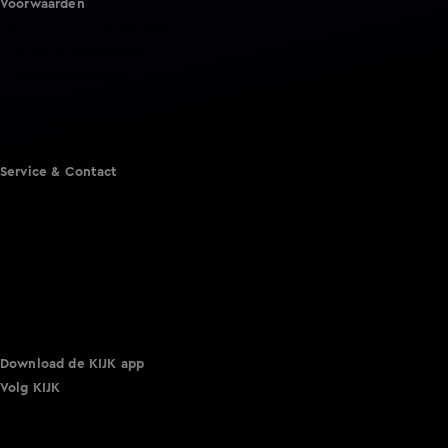
Voorwaarden
Gebruiksvoorwaarden
Cookie instellingen
Cookieverklaring
Privacyverklaring
Toegankelijkheid
Algemene voorwaarden KIJK
Service & Contact
Aanmelden voor een programma
Acties
Adverteren
Smart TV inlog
Over KIJK
Vacatures
Klantenservice
Download de KIJK app
Volg KIJK
©
2026 Talpa Network. Alle rechten voorbehouden. Geen
tekst- en datamining.