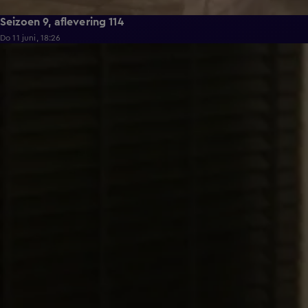
Seizoen 9, aflevering 114
Do 11 juni, 18:26
22:29