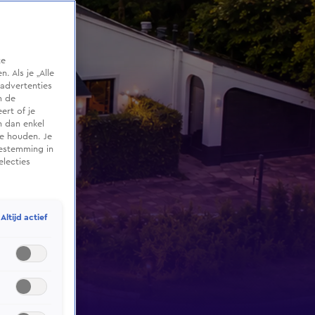
te
 Als je „Alle
advertenties
m de
ert of je
n dan enkel
te houden. Je
oestemming in
electies
Altijd actief