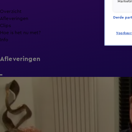
Marketi
Overzicht
Derde parti
Afleveringen
Clips
Hoe is het nu met?
Voorkeur
Info
Afleveringen
21:50