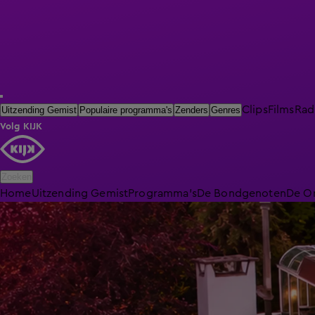
Clips
Films
Rad
Uitzending Gemist
Populaire programma's
Zenders
Genres
Volg KIJK
Zoeken
Home
Uitzending Gemist
Programma's
De Bondgenoten
De O