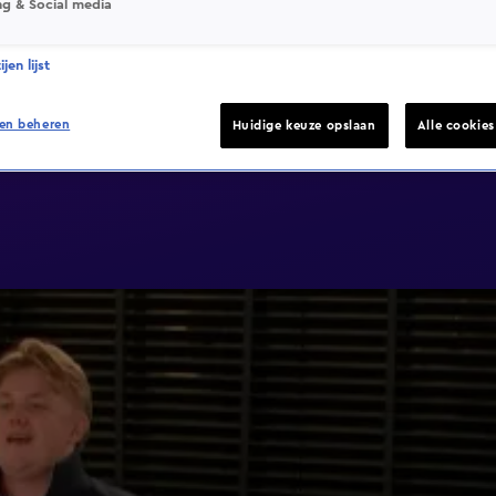
ng & Social media
jen lijst
en beheren
Huidige keuze opslaan
Alle cookie