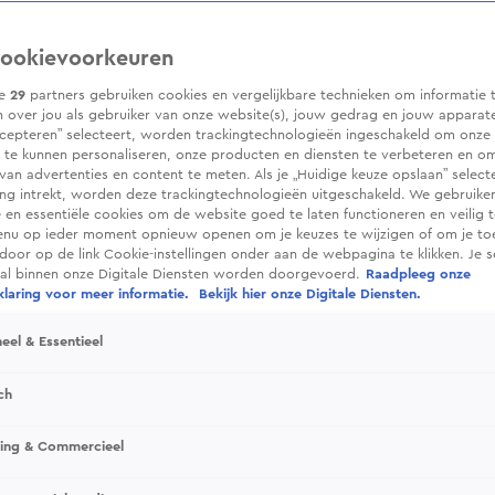
ookievoorkeuren
ze
29
partners gebruiken cookies en vergelijkbare technieken om informatie 
 over jou als gebruiker van onze website(s), jouw gedrag en jouw apparaten.
cepteren” selecteert, worden trackingtechnologieën ingeschakeld om onze 
 te kunnen personaliseren, onze producten en diensten te verbeteren en o
 van advertenties en content te meten. Als je „Huidige keuze opslaan” selecte
g intrekt, worden deze trackingtechnologieën uitgeschakeld. We gebruike
e en essentiële cookies om de website goed te laten functioneren en veilig 
enu op ieder moment opnieuw openen om je keuzes te wijzigen of om je t
 door op de link Cookie-instellingen onder aan de webpagina te klikken. Je s
ral binnen onze Digitale Diensten worden doorgevoerd.
Raadpleeg onze
efde
laring voor meer informatie.
Bekijk hier onze Digitale Diensten.
es ruim de tijd krijgen om elkaar goed te leren
eel & Essentieel
aximaal 4 dagen met elkaar door te brengen.
ch
sing & Commercieel