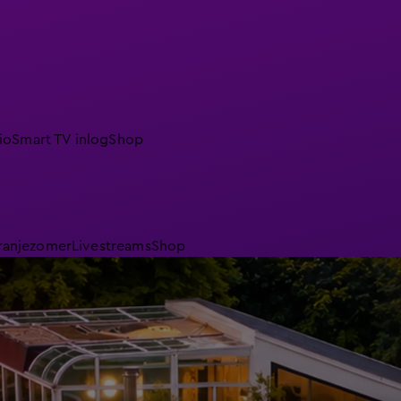
io
Smart TV inlog
Shop
ranjezomer
Livestreams
Shop