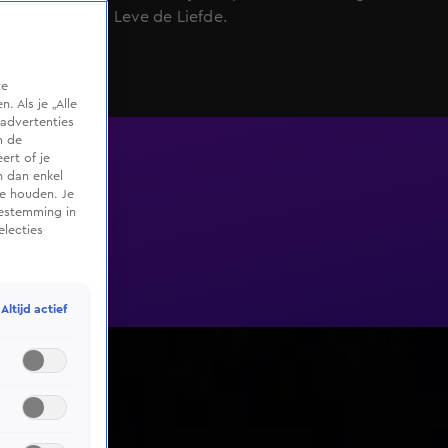
date in Lang Leve de Liefde.
te
 Als je „Alle
advertenties
m de
ert of je
n dan enkel
te houden. Je
oestemming in
electies
Altijd actief