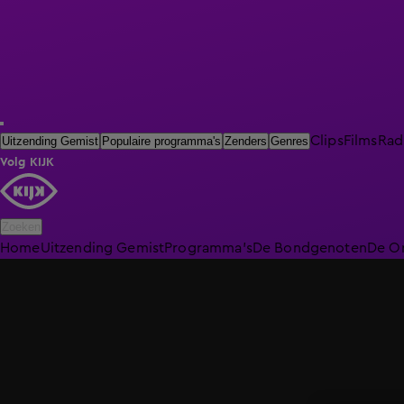
Clips
Films
Rad
Uitzending Gemist
Populaire programma's
Zenders
Genres
Volg KIJK
Zoeken
Home
Uitzending Gemist
Programma's
De Bondgenoten
De O