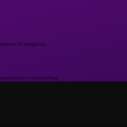
io
Smart TV inlog
Shop
ranjezomer
Livestreams
Shop