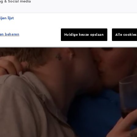
ng & Social media
jen lijst
en beheren
Huidige keuze opslaan
Alle cookie