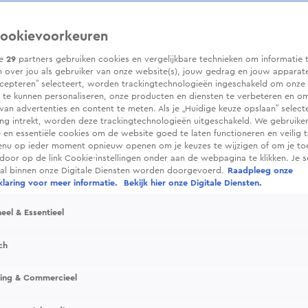
ookievoorkeuren
ze
29
partners gebruiken cookies en vergelijkbare technieken om informatie 
 over jou als gebruiker van onze website(s), jouw gedrag en jouw apparaten.
cepteren” selecteert, worden trackingtechnologieën ingeschakeld om onze 
 te kunnen personaliseren, onze producten en diensten te verbeteren en o
 van advertenties en content te meten. Als je „Huidige keuze opslaan” selecte
g intrekt, worden deze trackingtechnologieën uitgeschakeld. We gebruike
e en essentiële cookies om de website goed te laten functioneren en veilig 
enu op ieder moment opnieuw openen om je keuzes te wijzigen of om je t
 door op de link Cookie-instellingen onder aan de webpagina te klikken. Je s
ral binnen onze Digitale Diensten worden doorgevoerd.
Raadpleeg onze
laring voor meer informatie.
Bekijk hier onze Digitale Diensten.
eel & Essentieel
ch
sing & Commercieel