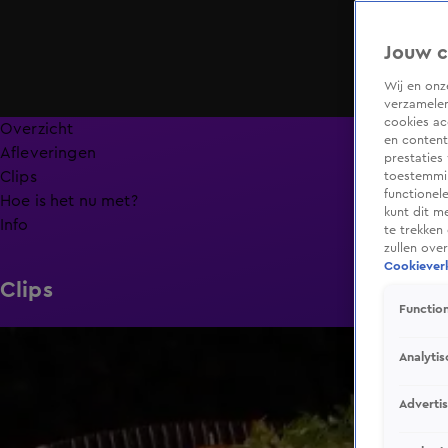
Jouw c
Wij en on
verzamelen
cookies ac
Overzicht
en content
Afleveringen
prestaties
Clips
toestemmin
functionel
Hoe is het nu met?
kunt dit m
Info
te trekken
zullen ove
Cookieverk
Clips
Function
6:32
Analytis
Adverti