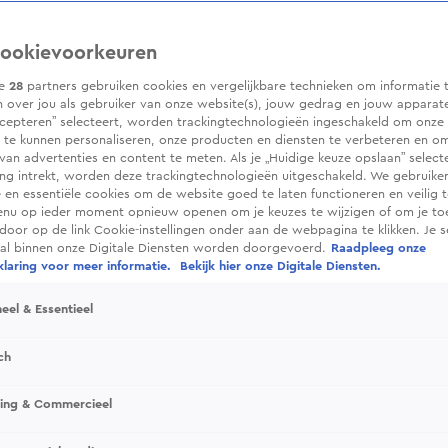
ookievoorkeuren
ze
28
partners gebruiken cookies en vergelijkbare technieken om informatie 
 over jou als gebruiker van onze website(s), jouw gedrag en jouw apparaten.
cepteren” selecteert, worden trackingtechnologieën ingeschakeld om onze 
 te kunnen personaliseren, onze producten en diensten te verbeteren en o
 van advertenties en content te meten. Als je „Huidige keuze opslaan” selecte
g intrekt, worden deze trackingtechnologieën uitgeschakeld. We gebruike
e en essentiële cookies om de website goed te laten functioneren en veilig 
enu op ieder moment opnieuw openen om je keuzes te wijzigen of om je t
 door op de link Cookie-instellingen onder aan de webpagina te klikken. Je s
ral binnen onze Digitale Diensten worden doorgevoerd.
Raadpleeg onze
laring voor meer informatie.
Bekijk hier onze Digitale Diensten.
eel & Essentieel
ch
sing & Commercieel