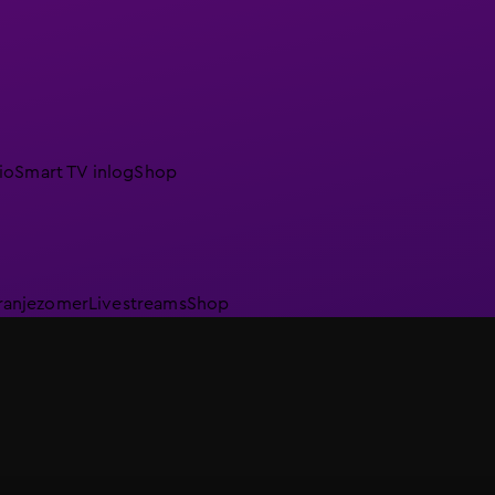
io
Smart TV inlog
Shop
ranjezomer
Livestreams
Shop