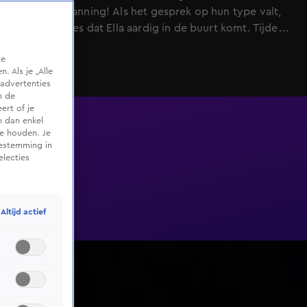
gezonde spanning! Als het gesprek op hun type valt,
grapt Jacques dat Ella aardig in de buurt komt. Tijdens
het koken geeft hij haar een compliment over haar
te
figuur, en Ella bevestigt trots dat ze daar hard voor
 Als je „Alle
werkt. In bed trekt ze haar slaapmasker met "Wake me
advertenties
when it's Fri-day" op — met ‘fri’ als frietjes, want
m de
ert of je
vrijdag is patat dag! op, waarop Jacques lachend
n dan enkel
opmerkt: "Ik begin te denken dat jij niet helemaal
te houden. Je
spoort!" De volgende ochtend probeert Jacques eitjes
oestemming in
electies
te koken, maar zonder Ella’s hulp blijkt zelfs de
kookplaat een uitdaging – zal hij haar hart winnen met
zijn charme en complimentjes?
Altijd actief