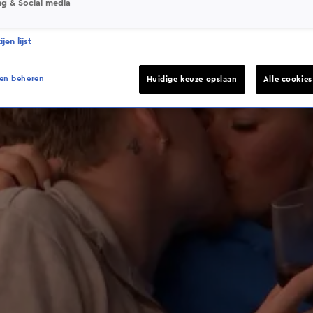
ng & Social media
jen lijst
en beheren
Huidige keuze opslaan
Alle cookie