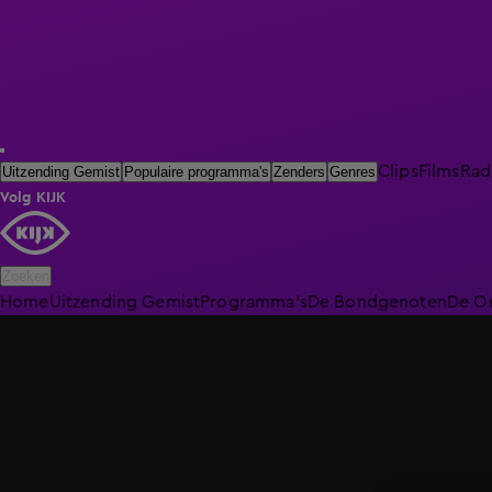
Clips
Films
Rad
Uitzending Gemist
Populaire programma's
Zenders
Genres
Volg KIJK
Zoeken
Home
Uitzending Gemist
Programma's
De Bondgenoten
De O