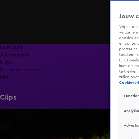
Jouw c
Wij en on
verzamelen
cookies ac
en content
Overzicht
prestaties
Afleveringen
toestemmin
functionel
Clips
kunt dit m
Hoe is het nu met?
te trekken
Info
zullen ove
Cookieverk
Clips
Function
Analytis
6:32
Adverti