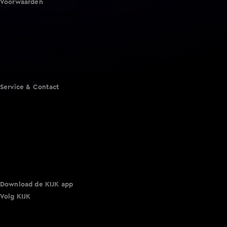
Voorwaarden
Gebruiksvoorwaarden
Cookie instellingen
Cookieverklaring
Privacyverklaring
Toegankelijkheid
Algemene voorwaarden KIJK
Service & Contact
Aanmelden voor een programma
Acties
Adverteren
Smart TV inlog
Over KIJK
Vacatures
Klantenservice
Download de KIJK app
Volg KIJK
©
2026 Talpa Network. Alle rechten voorbehouden. Geen
tekst- en datamining.