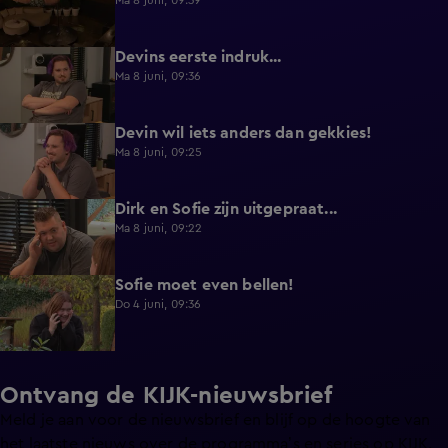
Ma 8 juni, 09:39
Devins eerste indruk...
0:30
Ma 8 juni, 09:36
Devin wil iets anders dan gekkies!
0:25
Ma 8 juni, 09:25
Dirk en Sofie zijn uitgepraat...
0:26
Ma 8 juni, 09:22
Sofie moet even bellen!
1:13
Do 4 juni, 09:36
Ontvang de KIJK-nieuwsbrief
Meld je aan voor de nieuwsbrief en blijf op de hoogte van
het laatste nieuws over de programma’s en series op KIJK.