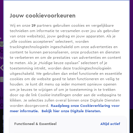
Jouw cookievoorkeuren
Wij en onze
29
partners gebruiken cookies en vergelijkbare
technieken om informatie te verzamelen over jou als gebruiker
van onze website(s), jouw gedrag en jouw apparaten. Als je
„Alle cookies accepteren” selecteert, worden
Uitzending Gemist
Populaire programma's
Zenders
Genres
trackingtechnologieën ingeschakeld om onze advertenties en
Clips
Films
Radio
Smart TV inlog
Shop
content te kunnen personaliseren, onze producten en diensten
te verbeteren en om de prestaties van advertenties en content
Volg KIJK
te meten. Als je „Huidige keuze opslaan” selecteert of je
toestemming intrekt, worden deze trackingtechnologieën
uitgeschakeld. We gebruiken dan enkel functionele en essentiële
Zoeken
cookies om de website goed te laten functioneren en veilig te
houden. Je kunt dit menu op ieder moment opnieuw openen
om je keuzes te wijzigen of om je toestemming in te trekken
door op de link Cookie-instellingen onder aan de webpagina te
Home
Uitzending Gemist
Programma's
De Bondgenoten
De
klikken. Je selecties zullen overal binnen onze Digitale Diensten
Oranjezomer
Livestreams
Shop
worden doorgevoerd.
Raadpleeg onze Cookieverklaring voor
meer informatie.
Bekijk hier onze Digitale Diensten.
Lang Leve de Liefde
Altijd actief
Functioneel & Essentieel
Stemmen vindt Matej niet belangrijk
18 dec 2024, 14:08