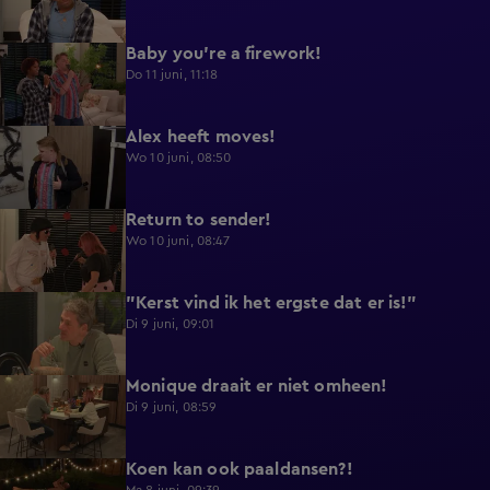
Baby you're a firework!
0:39
Do 11 juni, 11:18
Alex heeft moves!
0:43
Wo 10 juni, 08:50
Return to sender!
0:36
Wo 10 juni, 08:47
"Kerst vind ik het ergste dat er is!"
0:33
Di 9 juni, 09:01
Monique draait er niet omheen!
0:29
Di 9 juni, 08:59
Koen kan ook paaldansen?!
0:38