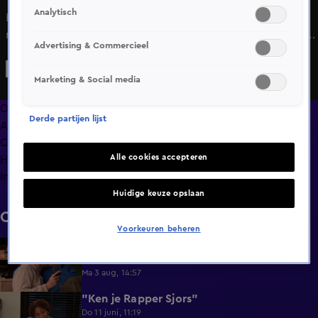
Analytisch
Het gesprek gaat over stemmen! Matej verdiept zich hier
niet echt in en vind het ook niet heel erg belangrijk. Chiara
Advertising & Commercieel
snapt dit niet, je stemt toch dan wil je toch ook weten
waarop en wat er dan gebeurt in de wereld? Toch denken
Marketing & Social media
de twee daar anders over, maar zal dat dan het enige
verschil?
Overzicht
Derde partijen lijst
Afleveringen
Clips
Alle cookies accepteren
Hoe is het nu met?
Info
Huidige keuze opslaan
Clips
Voorkeuren beheren
Lang Leve de Liefde hoogtepunten:
6:32
Romantische momenten
Ma 3 aug, 14:57
"Ken je Rapper Sjors"
0:49
Do 11 juni, 11:19