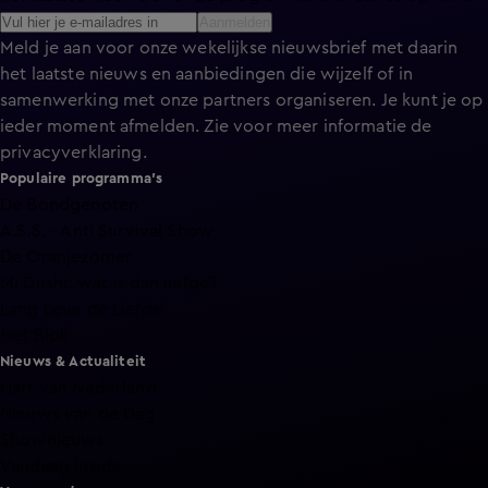
Aanmelden
Meld je aan voor onze wekelijkse nieuwsbrief met daarin
het laatste nieuws en aanbiedingen die wijzelf of in
samenwerking met onze partners organiseren. Je kunt je op
ieder moment afmelden. Zie voor meer informatie de
privacyverklaring
.
Populaire programma's
De Bondgenoten
A.S.S. - Anti Survival Show
De Oranjezomer
Mi Dushi: wat is dan liefde?
Lang Leve de Liefde
Het Blok
Nieuws & Actualiteit
Hart van Nederland
Nieuws van de Dag
Shownieuws
Vandaag Inside