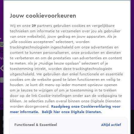
Jouw cookievoorkeuren
Wij en onze
29
partners gebruiken cookies en vergelijkbare
technieken om informatie te verzamelen over jou als gebruiker
van onze website(s), jouw gedrag en jouw apparaten. Als je
„Alle cookies accepteren” selecteert, worden
Uitzending Gemist
Populaire programma's
Zenders
Genres
trackingtechnologieën ingeschakeld om onze advertenties en
Clips
Films
Radio
Smart TV inlog
Shop
content te kunnen personaliseren, onze producten en diensten
te verbeteren en om de prestaties van advertenties en content
Volg KIJK
te meten. Als je „Huidige keuze opslaan” selecteert of je
toestemming intrekt, worden deze trackingtechnologieën
uitgeschakeld. We gebruiken dan enkel functionele en essentiële
Zoeken
cookies om de website goed te laten functioneren en veilig te
houden. Je kunt dit menu op ieder moment opnieuw openen
om je keuzes te wijzigen of om je toestemming in te trekken
door op de link Cookie-instellingen onder aan de webpagina te
Home
Uitzending Gemist
Programma's
De Bondgenoten
De
klikken. Je selecties zullen overal binnen onze Digitale Diensten
Oranjezomer
Livestreams
Shop
worden doorgevoerd.
Raadpleeg onze Cookieverklaring voor
meer informatie.
Bekijk hier onze Digitale Diensten.
Lang Leve de Liefde
Altijd actief
Functioneel & Essentieel
Deze twee zijn zeker wel aan elkaar gewaagd!
10 sep 2024, 10:16