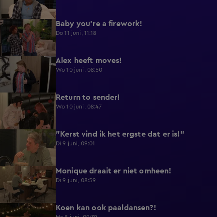
Baby you're a firework!
0:39
Do 11 juni, 11:18
Alex heeft moves!
0:43
Wo 10 juni, 08:50
Return to sender!
0:36
Wo 10 juni, 08:47
"Kerst vind ik het ergste dat er is!"
0:33
Di 9 juni, 09:01
Monique draait er niet omheen!
0:29
Di 9 juni, 08:59
Koen kan ook paaldansen?!
0:38