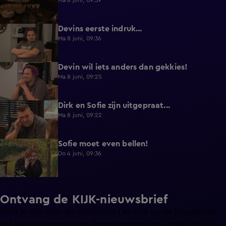
Ma 8 juni, 09:39
Devins eerste indruk...
0:30
Ma 8 juni, 09:36
Devin wil iets anders dan gekkies!
0:25
Ma 8 juni, 09:25
Dirk en Sofie zijn uitgepraat...
0:26
Ma 8 juni, 09:22
Sofie moet even bellen!
1:13
Do 4 juni, 09:36
Ontvang de KIJK-nieuwsbrief
Meld je aan voor de nieuwsbrief en blijf op de hoogte van
het laatste nieuws over de programma’s en series op KIJK.