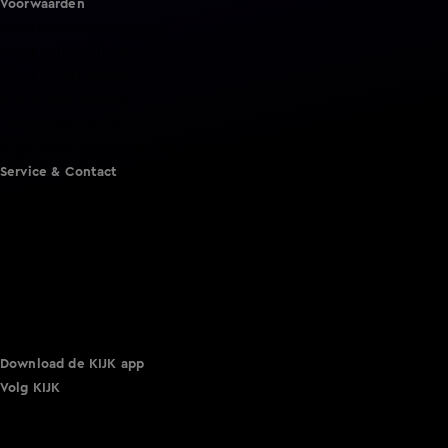
Voorwaarden
Gebruiksvoorwaarden
Cookie instellingen
Cookieverklaring
Privacyverklaring
Toegankelijkheid
Algemene voorwaarden KIJK
Service & Contact
Aanmelden voor een programma
Acties
Adverteren
Smart TV inlog
Over KIJK
Vacatures
Klantenservice
Download de KIJK app
Volg KIJK
©
2026 Talpa Network. Alle rechten voorbehouden. Geen
tekst- en datamining.