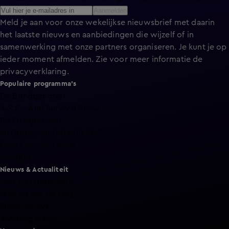
Aanmelden
Meld je aan voor onze wekelijkse nieuwsbrief met daarin
het laatste nieuws en aanbiedingen die wijzelf of in
samenwerking met onze partners organiseren. Je kunt je op
ieder moment afmelden. Zie voor meer informatie de
privacyverklaring
.
Populaire programma's
De Bondgenoten
A.S.S. - Anti Survival Show
De Oranjezomer
Mi Dushi: wat is dan liefde?
Lang Leve de Liefde
Het Blok
Nieuws & Actualiteit
Hart van Nederland
Nieuws van de Dag
Shownieuws
Vandaag Inside