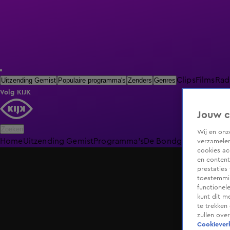
Clips
Films
Rad
Uitzending Gemist
Populaire programma's
Zenders
Genres
Volg KIJK
Jouw c
Zoeken
Wij en on
Home
Uitzending Gemist
Programma's
De Bondgenoten
De O
verzamelen
cookies ac
en content
prestaties
toestemmin
functionel
kunt dit m
te trekken
zullen ove
Cookieverk