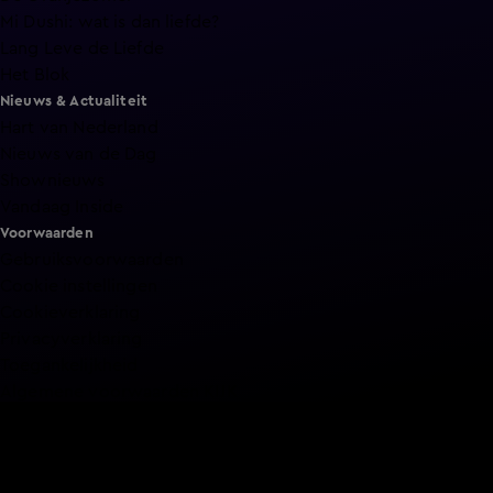
Mi Dushi: wat is dan liefde?
Lang Leve de Liefde
Het Blok
Nieuws & Actualiteit
Hart van Nederland
Nieuws van de Dag
Shownieuws
Vandaag Inside
Voorwaarden
Gebruiksvoorwaarden
Cookie instellingen
Cookieverklaring
Privacyverklaring
Toegankelijkheid
Algemene voorwaarden KIJK
Service & Contact
Aanmelden voor een programma
Acties