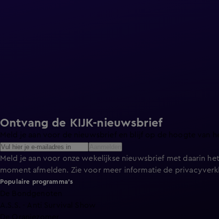
Ontvang de KIJK-nieuwsbrief
Meld je aan voor de nieuwsbrief en blijf op de hoogte van h
Aanmelden
Meld je aan voor onze wekelijkse nieuwsbrief met daarin het
moment afmelden. Zie voor meer informatie de
privacyverk
Populaire programma's
De Bondgenoten
A.S.S. - Anti Survival Show
De Oranjezomer