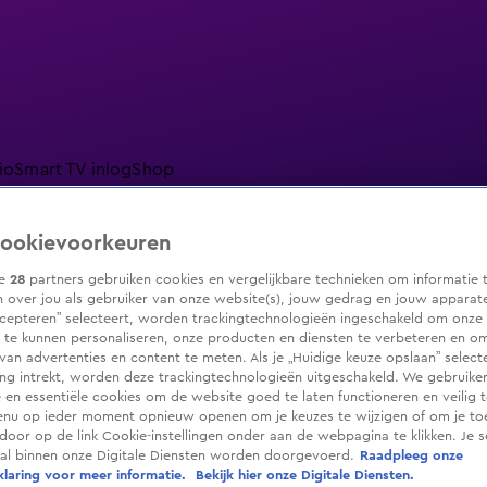
io
Smart TV inlog
Shop
ookievoorkeuren
ze
28
partners gebruiken cookies en vergelijkbare technieken om informatie 
ranjezomer
Livestreams
Shop
 over jou als gebruiker van onze website(s), jouw gedrag en jouw apparaten.
cepteren” selecteert, worden trackingtechnologieën ingeschakeld om onze 
 te kunnen personaliseren, onze producten en diensten te verbeteren en o
 van advertenties en content te meten. Als je „Huidige keuze opslaan” selecte
g intrekt, worden deze trackingtechnologieën uitgeschakeld. We gebruike
e en essentiële cookies om de website goed te laten functioneren en veilig 
enu op ieder moment opnieuw openen om je keuzes te wijzigen of om je t
 door op de link Cookie-instellingen onder aan de webpagina te klikken. Je s
ral binnen onze Digitale Diensten worden doorgevoerd.
Raadpleeg onze
laring voor meer informatie.
Bekijk hier onze Digitale Diensten.