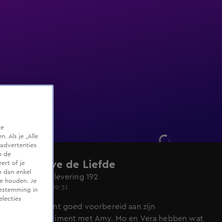
te
 Als je „Alle
advertenties
m de
Lang Leve de Liefde
ert of je
n dan enkel
Seizoen 7, aflevering 192
te houden. Je
10 juni 2025, 19:31
oestemming in
electies
Martijn begint goed voorbereid aan zijn
liefdesexperiment met Amy. Mo en Vera hebben wat