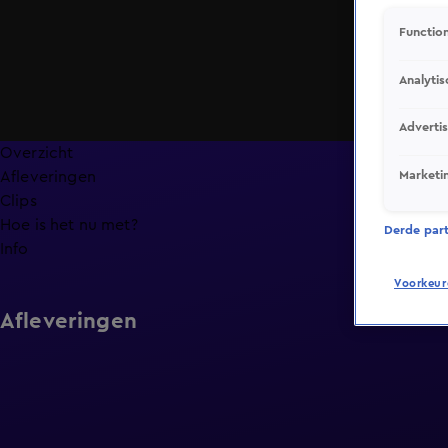
Function
Analytis
Adverti
Overzicht
Marketi
Afleveringen
Clips
Hoe is het nu met?
Derde parti
Info
Voorkeur
Afleveringen