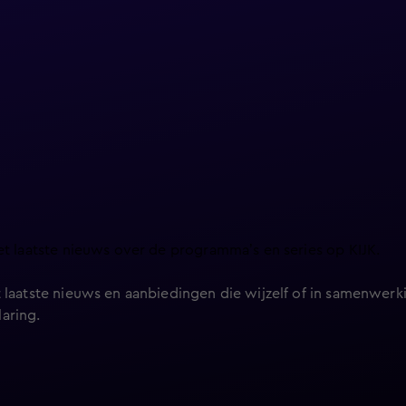
et laatste nieuws over de programma’s en series op KIJK.
 laatste nieuws en aanbiedingen die wijzelf of in samenwerki
laring
.