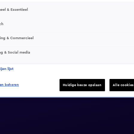
eel & Essentieel
ch
sing & Commercieel
ng & Social media
jen lijst
en beheren
Huidige keuze opslaan
Alle cookie