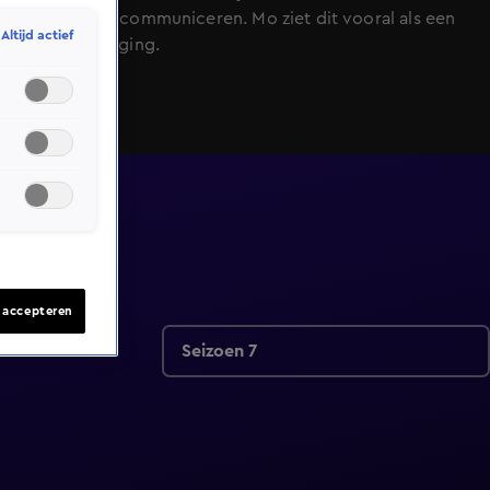
moeite met communiceren. Mo ziet dit vooral als een
Altijd actief
mooie uitdaging.
s accepteren
Seizoen 7