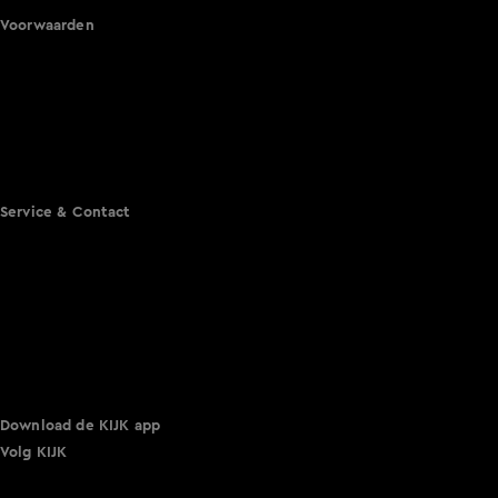
Voorwaarden
Gebruiksvoorwaarden
Cookie instellingen
Cookieverklaring
Privacyverklaring
Toegankelijkheid
Algemene voorwaarden KIJK
Service & Contact
Aanmelden voor een programma
Acties
Adverteren
Smart TV inlog
Over KIJK
Vacatures
Klantenservice
Download de KIJK app
Volg KIJK
©
2026 Talpa Network. Alle rechten voorbehouden. Geen