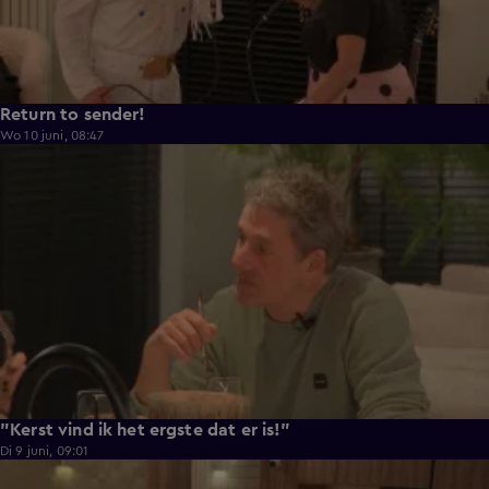
Return to sender!
Wo 10 juni, 08:47
0:33
"Kerst vind ik het ergste dat er is!"
Di 9 juni, 09:01
0:29