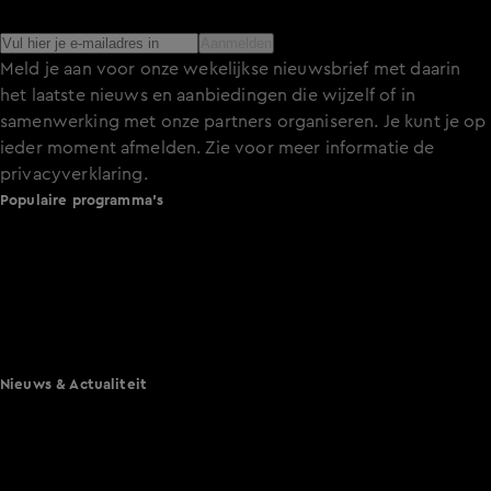
het laatste nieuws over de programma’s en series op KIJK.
Aanmelden
Meld je aan voor onze wekelijkse nieuwsbrief met daarin
het laatste nieuws en aanbiedingen die wijzelf of in
samenwerking met onze partners organiseren. Je kunt je op
ieder moment afmelden. Zie voor meer informatie de
privacyverklaring
.
Populaire programma's
De Bondgenoten
A.S.S. - Anti Survival Show
De Oranjezomer
Mi Dushi: wat is dan liefde?
Lang Leve de Liefde
Het Blok
Nieuws & Actualiteit
Hart van Nederland
Nieuws van de Dag
Shownieuws
Vandaag Inside