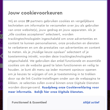
Jouw cookievoorkeuren
Wij en onze
29
partners gebruiken cookies en vergelijkbare
technieken om informatie te verzamelen over jou als gebruiker
van onze website(s), jouw gedrag en jouw apparaten. Als je
„Alle cookies accepteren” selecteert, worden
Uitzending Gemist
Populaire programma's
Zenders
Genres
trackingtechnologieën ingeschakeld om onze advertenties en
Clips
Films
Radio
Smart TV inlog
Shop
content te kunnen personaliseren, onze producten en diensten
te verbeteren en om de prestaties van advertenties en content
Volg KIJK
te meten. Als je „Huidige keuze opslaan” selecteert of je
toestemming intrekt, worden deze trackingtechnologieën
uitgeschakeld. We gebruiken dan enkel functionele en essentiële
Zoeken
cookies om de website goed te laten functioneren en veilig te
houden. Je kunt dit menu op ieder moment opnieuw openen
om je keuzes te wijzigen of om je toestemming in te trekken
door op de link Cookie-instellingen onder aan de webpagina te
Home
Uitzending Gemist
Programma's
De Bondgenoten
De
klikken. Je selecties zullen overal binnen onze Digitale Diensten
Oranjezomer
Livestreams
Shop
worden doorgevoerd.
Raadpleeg onze Cookieverklaring voor
meer informatie.
Bekijk hier onze Digitale Diensten.
Altijd actief
Functioneel & Essentieel