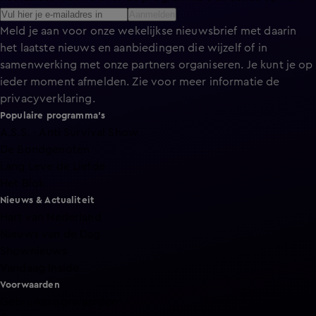
Aanmelden
Meld je aan voor onze wekelijkse nieuwsbrief met daarin
het laatste nieuws en aanbiedingen die wijzelf of in
samenwerking met onze partners organiseren. Je kunt je op
ieder moment afmelden. Zie voor meer informatie de
privacyverklaring
.
Populaire programma's
A.S.S. - Anti Survival Show
De Bondgenoten
Lang Leve de Liefde
Het Blok
Nieuws & Actualiteit
Hart van Nederland
Nieuws van de Dag
Shownieuws
Vandaag Inside
Voorwaarden
Gebruiksvoorwaarden