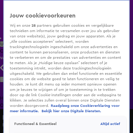
Jouw cookievoorkeuren
Wij en onze
28
partners gebruiken cookies en vergelijkbare
technieken om informatie te verzamelen over jou als gebruiker
van onze website(s), jouw gedrag en jouw apparaten. Als je
„Alle cookies accepteren” selecteert, worden
Uitzending Gemist
Populaire programma's
Zenders
Genres
trackingtechnologieën ingeschakeld om onze advertenties en
Clips
Films
Radio
Smart TV inlog
Shop
content te kunnen personaliseren, onze producten en diensten
te verbeteren en om de prestaties van advertenties en content
Volg KIJK
te meten. Als je „Huidige keuze opslaan” selecteert of je
toestemming intrekt, worden deze trackingtechnologieën
uitgeschakeld. We gebruiken dan enkel functionele en essentiële
Zoeken
cookies om de website goed te laten functioneren en veilig te
houden. Je kunt dit menu op ieder moment opnieuw openen
om je keuzes te wijzigen of om je toestemming in te trekken
door op de link Cookie-instellingen onder aan de webpagina te
Home
Uitzending Gemist
Programma's
De Bondgenoten
De
klikken. Je selecties zullen overal binnen onze Digitale Diensten
Oranjezomer
Livestreams
Shop
worden doorgevoerd.
Raadpleeg onze Cookieverklaring voor
meer informatie.
Bekijk hier onze Digitale Diensten.
Lang Leve de Liefde
Altijd actief
Functioneel & Essentieel
Rick is on a winning streak!
31 mei 2024, 16:17