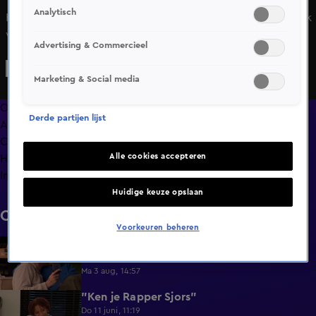
Analytisch
Het potje Jenga wordt glansrijk gewonnen door Rick. Rick
vindt het steeds leuker om spelletjes met Yvonne te
Advertising & Commercieel
spelen. Zij snapt dat wel aangezien hij elke keer wint. Zou
Yvonne het ook nog leuk vinden?
Marketing & Social media
Overzicht
Derde partijen lijst
Afleveringen
Clips
Alle cookies accepteren
Hoe is het nu met?
Info
Huidige keuze opslaan
Clips
Voorkeuren beheren
Lang Leve de Liefde hoogtepunten:
6:32
Romantische momenten
Ma 3 aug, 14:57
"Ken je Rapper Sjors"
0:49
Do 11 juni, 11:19