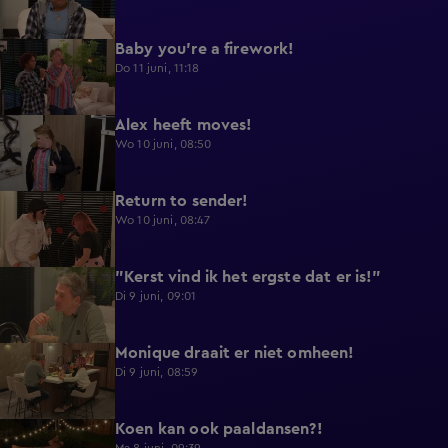
Baby you're a firework!
0:39
Do 11 juni, 11:18
Alex heeft moves!
0:43
Wo 10 juni, 08:50
Return to sender!
0:36
Wo 10 juni, 08:47
"Kerst vind ik het ergste dat er is!"
0:33
Di 9 juni, 09:01
Monique draait er niet omheen!
0:29
Di 9 juni, 08:59
Koen kan ook paaldansen?!
0:38