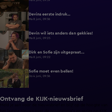
Ma 8 juni, 09:39
Devins eerste indruk...
0:30
Ma 8 juni, 09:36
Devin wil iets anders dan gekkies!
0:25
Ma 8 juni, 09:25
Dirk en Sofie zijn uitgepraat...
0:26
Ma 8 juni, 09:22
Sofie moet even bellen!
1:13
Do 4 juni, 09:36
Ontvang de KIJK-nieuwsbrief
Meld je aan voor de nieuwsbrief en blijf op de hoogte van
het laatste nieuws over de programma’s en series op KIJK.