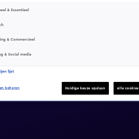
eel & Essentieel
ch
sing & Commercieel
ng & Social media
jen lijst
en beheren
Huidige keuze opslaan
Alle cookie