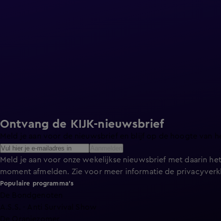
Ontvang de KIJK-nieuwsbrief
Meld je aan voor de nieuwsbrief en blijf op de hoogte van h
Aanmelden
Meld je aan voor onze wekelijkse nieuwsbrief met daarin het
moment afmelden. Zie voor meer informatie de
privacyverk
Populaire programma's
De Bondgenoten
A.S.S. - Anti Survival Show
De Oranjezomer