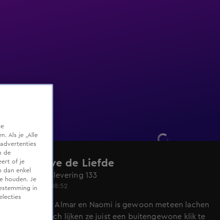
te
 Als je „Alle
advertenties
m de
Lang Leve de Liefde
ert of je
n dan enkel
Seizoen 7, aflevering 133
te houden. Je
19 mrt 2025, 18:52
oestemming in
electies
De date van Almar en Naomi is gewoon meteen lachen
gewoon. Toch lijken ze juist een buitengewone klik te