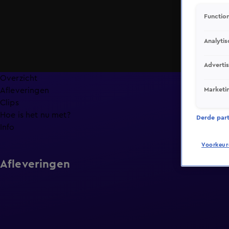
Function
Analytis
Adverti
Overzicht
Marketi
Afleveringen
Clips
Hoe is het nu met?
Derde parti
Info
Voorkeur
Afleveringen