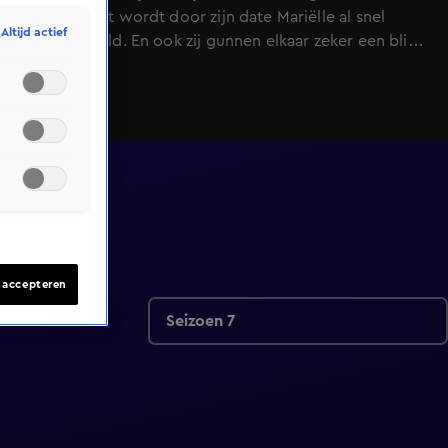
hebben. Bart wordt door zijn date Mariëlle al snel
Altijd actief
gerustgesteld. En ook zij gunnen elkaar zeker een blik
waardig.
s accepteren
Seizoen 7