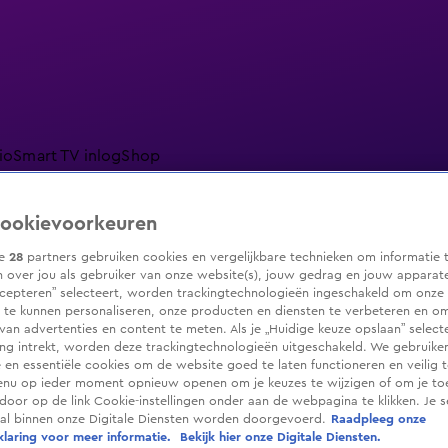
io
Smart TV inlog
Shop
ookievoorkeuren
ze
28
partners gebruiken cookies en vergelijkbare technieken om informatie 
ranjezomer
Livestreams
Shop
 over jou als gebruiker van onze website(s), jouw gedrag en jouw apparaten.
cepteren” selecteert, worden trackingtechnologieën ingeschakeld om onze 
 te kunnen personaliseren, onze producten en diensten te verbeteren en o
 van advertenties en content te meten. Als je „Huidige keuze opslaan” selecte
g intrekt, worden deze trackingtechnologieën uitgeschakeld. We gebruike
e en essentiële cookies om de website goed te laten functioneren en veilig 
enu op ieder moment opnieuw openen om je keuzes te wijzigen of om je t
 door op de link Cookie-instellingen onder aan de webpagina te klikken. Je s
ral binnen onze Digitale Diensten worden doorgevoerd.
Raadpleeg onze
laring voor meer informatie.
Bekijk hier onze Digitale Diensten.