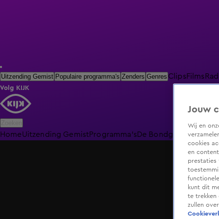
Clips
Films
Rad
Uitzending Gemist
Populaire programma's
Zenders
Genres
Volg KIJK
Jouw c
Zoeken
Wij en on
Home
Uitzending Gemist
Programma's
De Bondgenoten
De O
verzamelen
cookies ac
en content
prestaties
toestemmin
functionel
kunt dit m
te trekken
zullen ove
Cookieverk