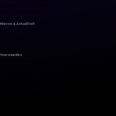
Mi Dushi: wat is dan liefde?
Lang Leve de Liefde
Het Blok
Nieuws & Actualiteit
Hart van Nederland
Nieuws van de Dag
Shownieuws
Vandaag Inside
Voorwaarden
Gebruiksvoorwaarden
Cookie instellingen
Cookieverklaring
Privacyverklaring
Toegankelijkheid
Algemene voorwaarden KIJK
Service & Contact
Aanmelden voor een programma
Acties