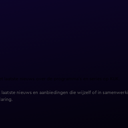
et laatste nieuws over de programma’s en series op KIJK.
 laatste nieuws en aanbiedingen die wijzelf of in samenwerki
laring
.