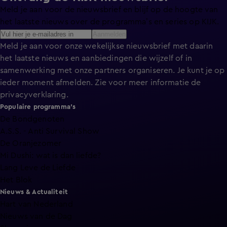
Meld je aan voor de nieuwsbrief en blijf op de hoogte van
het laatste nieuws over de programma’s en series op KIJK.
Aanmelden
Meld je aan voor onze wekelijkse nieuwsbrief met daarin
het laatste nieuws en aanbiedingen die wijzelf of in
samenwerking met onze partners organiseren. Je kunt je op
ieder moment afmelden. Zie voor meer informatie de
privacyverklaring
.
Populaire programma's
De Bondgenoten
A.S.S. - Anti Survival Show
De Oranjezomer
Mi Dushi: wat is dan liefde?
Lang Leve de Liefde
Het Blok
Nieuws & Actualiteit
Hart van Nederland
Nieuws van de Dag