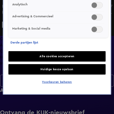
Analytisch
Bekijk aflevering 225 van Lang Leve de Liefde uit seizoen 7
hier. Deze aflevering is uitgezonden op 25 juli, 19:30 uur bij
Advertising & Commercieel
NET5. Lang Leve de Liefde is een Amusement programma
en is geschikt voor alle leeftijden
Marketing & Social media
Overzicht
Derde partijen lijst
Afleveringen
Clips
Alle cookies accepteren
Hoe is het nu met?
Info
Huidige keuze opslaan
Seizoen 7
Voorkeuren beheren
Afleveringen
Ontvang de KIJK-nieuwsbrief