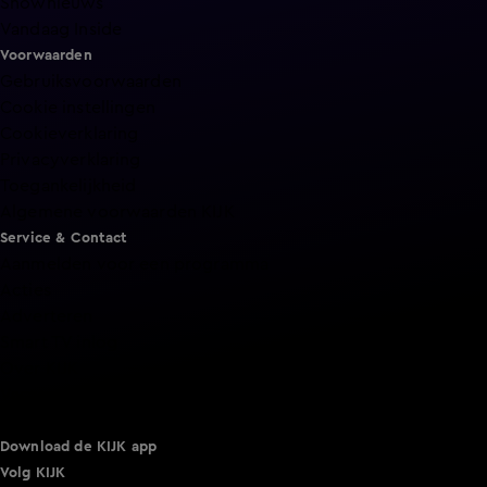
Shownieuws
Vandaag Inside
Voorwaarden
Gebruiksvoorwaarden
Cookie instellingen
Cookieverklaring
Privacyverklaring
Toegankelijkheid
Algemene voorwaarden KIJK
Service & Contact
Aanmelden voor een programma
Acties
Adverteren
Smart TV inlog
Over KIJK
Vacatures
Klantenservice
Download de KIJK app
Volg KIJK