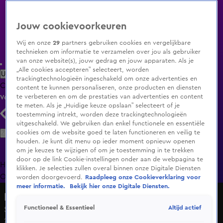
Jouw cookievoorkeuren
Wij en onze
29
partners gebruiken cookies en vergelijkbare
technieken om informatie te verzamelen over jou als gebruiker
van onze website(s), jouw gedrag en jouw apparaten. Als je
„Alle cookies accepteren” selecteert, worden
Uitzending Gemist
Populaire programma's
Zenders
Genres
trackingtechnologieën ingeschakeld om onze advertenties en
Clips
Films
Radio
Smart TV inlog
Shop
content te kunnen personaliseren, onze producten en diensten
te verbeteren en om de prestaties van advertenties en content
Volg KIJK
te meten. Als je „Huidige keuze opslaan” selecteert of je
toestemming intrekt, worden deze trackingtechnologieën
uitgeschakeld. We gebruiken dan enkel functionele en essentiële
Zoeken
cookies om de website goed te laten functioneren en veilig te
houden. Je kunt dit menu op ieder moment opnieuw openen
om je keuzes te wijzigen of om je toestemming in te trekken
door op de link Cookie-instellingen onder aan de webpagina te
Home
Uitzending Gemist
Programma's
De Bondgenoten
De
klikken. Je selecties zullen overal binnen onze Digitale Diensten
Oranjezomer
Livestreams
Shop
worden doorgevoerd.
Raadpleeg onze Cookieverklaring voor
meer informatie.
Bekijk hier onze Digitale Diensten.
Lang Leve de Liefde
Altijd actief
Functioneel & Essentieel
Seizoen 7, aflevering 225
25 juli 2025, 19:30