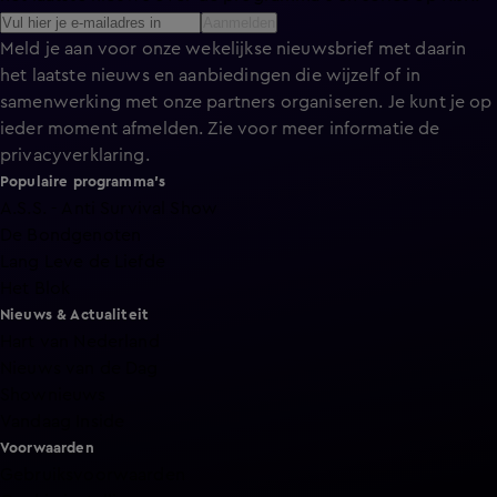
Aanmelden
Meld je aan voor onze wekelijkse nieuwsbrief met daarin
het laatste nieuws en aanbiedingen die wijzelf of in
samenwerking met onze partners organiseren. Je kunt je op
ieder moment afmelden. Zie voor meer informatie de
privacyverklaring
.
Populaire programma's
A.S.S. - Anti Survival Show
De Bondgenoten
Lang Leve de Liefde
Het Blok
Nieuws & Actualiteit
Hart van Nederland
Nieuws van de Dag
Shownieuws
Vandaag Inside
Voorwaarden
Gebruiksvoorwaarden