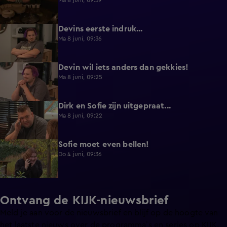
Ma 8 juni, 09:39
Devins eerste indruk...
0:30
Ma 8 juni, 09:36
Devin wil iets anders dan gekkies!
0:25
Ma 8 juni, 09:25
Dirk en Sofie zijn uitgepraat...
0:26
Ma 8 juni, 09:22
Sofie moet even bellen!
1:13
Do 4 juni, 09:36
Ontvang de KIJK-nieuwsbrief
Meld je aan voor de nieuwsbrief en blijf op de hoogte van
het laatste nieuws over de programma’s en series op KIJK.