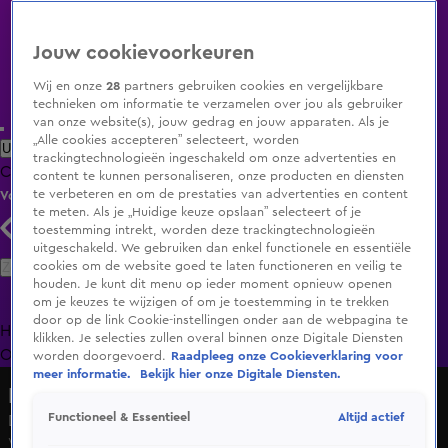
Jouw cookievoorkeuren
Wij en onze
28
partners gebruiken cookies en vergelijkbare
technieken om informatie te verzamelen over jou als gebruiker
van onze website(s), jouw gedrag en jouw apparaten. Als je
„Alle cookies accepteren” selecteert, worden
Uitzending Gemist
Populaire programma's
Zenders
Genres
trackingtechnologieën ingeschakeld om onze advertenties en
Clips
Films
Radio
Smart TV inlog
Shop
content te kunnen personaliseren, onze producten en diensten
te verbeteren en om de prestaties van advertenties en content
Volg KIJK
te meten. Als je „Huidige keuze opslaan” selecteert of je
toestemming intrekt, worden deze trackingtechnologieën
uitgeschakeld. We gebruiken dan enkel functionele en essentiële
Zoeken
cookies om de website goed te laten functioneren en veilig te
houden. Je kunt dit menu op ieder moment opnieuw openen
om je keuzes te wijzigen of om je toestemming in te trekken
door op de link Cookie-instellingen onder aan de webpagina te
Home
Uitzending Gemist
Programma's
De Bondgenoten
De
klikken. Je selecties zullen overal binnen onze Digitale Diensten
Oranjezomer
Livestreams
Shop
worden doorgevoerd.
Raadpleeg onze Cookieverklaring voor
meer informatie.
Bekijk hier onze Digitale Diensten.
Lang Leve de Liefde
Altijd actief
Functioneel & Essentieel
De Muppetshow!
Wo 13 mei, 11:45