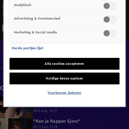
Analytisch
In Lang Leve de Liefde duiken Karen en Maikel de keuken
in, maar ze zijn niet alleen!
Advertising & Commercieel
Marketing & Social media
Overzicht
Derde partijen lijst
Afleveringen
Clips
Alle cookies accepteren
Hoe is het nu met?
Info
Huidige keuze opslaan
Clips
Voorkeuren beheren
Lang Leve de Liefde hoogtepunten:
6:32
Romantische momenten
Ma 3 aug, 14:57
"Ken je Rapper Sjors"
0:49
Do 11 juni, 11:19