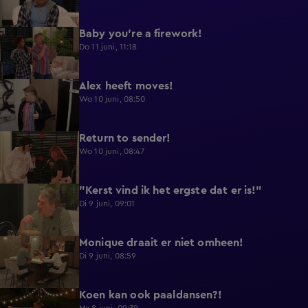
Baby you're a firework!
0:39
Do 11 juni, 11:18
Alex heeft moves!
0:43
Wo 10 juni, 08:50
Return to sender!
0:36
Wo 10 juni, 08:47
"Kerst vind ik het ergste dat er is!"
0:33
Di 9 juni, 09:01
Monique draait er niet omheen!
0:29
Di 9 juni, 08:59
Koen kan ook paaldansen?!
0:38