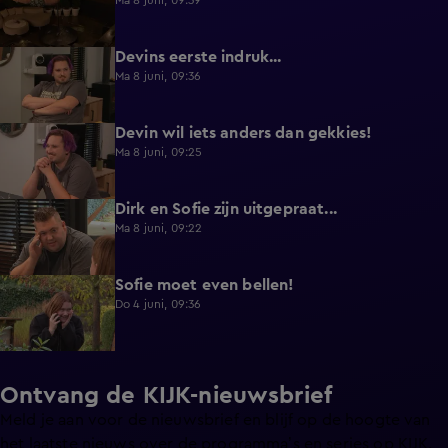
Ma 8 juni, 09:39
Devins eerste indruk...
0:30
Ma 8 juni, 09:36
Devin wil iets anders dan gekkies!
0:25
Ma 8 juni, 09:25
Dirk en Sofie zijn uitgepraat...
0:26
Ma 8 juni, 09:22
Sofie moet even bellen!
1:13
Do 4 juni, 09:36
Ontvang de KIJK-nieuwsbrief
Meld je aan voor de nieuwsbrief en blijf op de hoogte van
het laatste nieuws over de programma’s en series op KIJK.