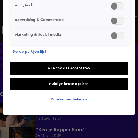
Analytisch
Booker trekt een vragenkaartje met de vraag: hoe
belangrijk is seks in een relatie voor jou? Gabriëlla wil hier
Advertising & Commercieel
in eerste instantie geen antwoord op geven. Uiteindelijk
vertelt ze dat het belangrijk is tot op een zeker level.
Marketing & Social media
Gabriëlla is van mening dat als je elkaar leuk vindt het
vanzelf gebeurt, vindt Booker dit ook?
Overzicht
Derde partijen lijst
Afleveringen
Clips
Alle cookies accepteren
Hoe is het nu met?
Info
Huidige keuze opslaan
Clips
Voorkeuren beheren
Lang Leve de Liefde hoogtepunten:
6:32
Romantische momenten
Ma 3 aug, 14:57
"Ken je Rapper Sjors"
0:49
Do 11 juni, 11:19