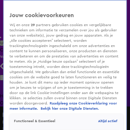
Jouw cookievoorkeuren
Wij en onze
29
partners gebruiken cookies en vergelijkbare
technieken om informatie te verzamelen over jou als gebruiker
van onze website(s), jouw gedrag en jouw apparaten. Als je
„Alle cookies accepteren” selecteert, worden
Uitzending Gemist
Populaire programma's
Zenders
Genres
trackingtechnologieën ingeschakeld om onze advertenties en
Clips
Films
Radio
Smart TV inlog
Shop
content te kunnen personaliseren, onze producten en diensten
te verbeteren en om de prestaties van advertenties en content
Volg KIJK
te meten. Als je „Huidige keuze opslaan” selecteert of je
toestemming intrekt, worden deze trackingtechnologieën
uitgeschakeld. We gebruiken dan enkel functionele en essentiële
Zoeken
cookies om de website goed te laten functioneren en veilig te
houden. Je kunt dit menu op ieder moment opnieuw openen
om je keuzes te wijzigen of om je toestemming in te trekken
door op de link Cookie-instellingen onder aan de webpagina te
Home
Uitzending Gemist
Programma's
De Bondgenoten
De
klikken. Je selecties zullen overal binnen onze Digitale Diensten
Oranjezomer
Livestreams
Shop
worden doorgevoerd.
Raadpleeg onze Cookieverklaring voor
meer informatie.
Bekijk hier onze Digitale Diensten.
Lang Leve de Liefde
Altijd actief
Functioneel & Essentieel
Hoe belangrijk is seks in een relatie voor jou?
8 mei 2024, 16:18