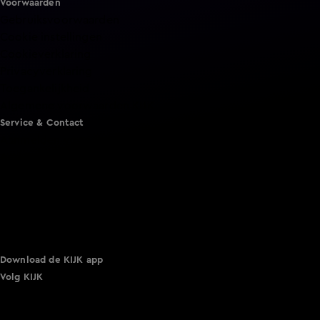
Voorwaarden
Gebruiksvoorwaarden
Cookie instellingen
Cookieverklaring
Privacyverklaring
Toegankelijkheid
Algemene voorwaarden KIJK
Service & Contact
Aanmelden voor een programma
Acties
Adverteren
Smart TV inlog
Over KIJK
Vacatures
Klantenservice
Download de KIJK app
Volg KIJK
©
2026 Talpa Network. Alle rechten voorbehouden. Geen
tekst- en datamining.