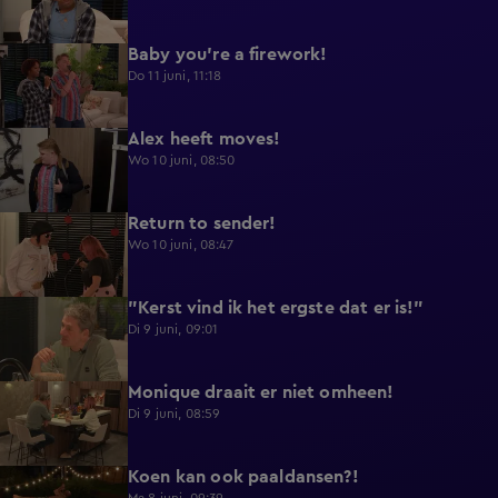
Baby you're a firework!
0:39
Do 11 juni, 11:18
Alex heeft moves!
0:43
Wo 10 juni, 08:50
Return to sender!
0:36
Wo 10 juni, 08:47
"Kerst vind ik het ergste dat er is!"
0:33
Di 9 juni, 09:01
Monique draait er niet omheen!
0:29
Di 9 juni, 08:59
Koen kan ook paaldansen?!
0:38