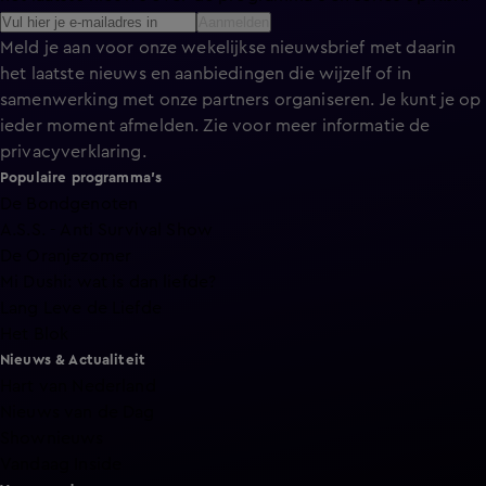
Aanmelden
Meld je aan voor onze wekelijkse nieuwsbrief met daarin
het laatste nieuws en aanbiedingen die wijzelf of in
samenwerking met onze partners organiseren. Je kunt je op
ieder moment afmelden. Zie voor meer informatie de
privacyverklaring
.
Populaire programma's
De Bondgenoten
A.S.S. - Anti Survival Show
De Oranjezomer
Mi Dushi: wat is dan liefde?
Lang Leve de Liefde
Het Blok
Nieuws & Actualiteit
Hart van Nederland
Nieuws van de Dag
Shownieuws
Vandaag Inside