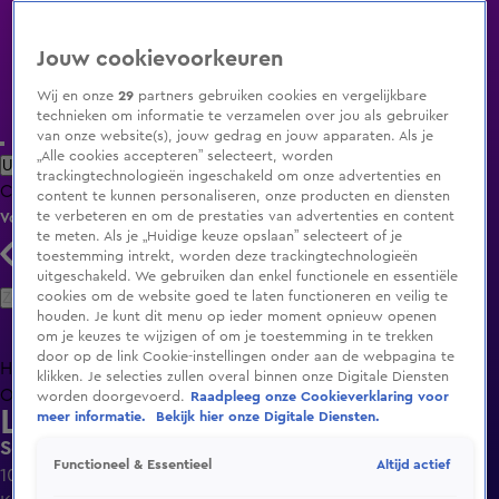
Jouw cookievoorkeuren
Wij en onze
29
partners gebruiken cookies en vergelijkbare
technieken om informatie te verzamelen over jou als gebruiker
van onze website(s), jouw gedrag en jouw apparaten. Als je
„Alle cookies accepteren” selecteert, worden
Uitzending Gemist
Populaire programma's
Zenders
Genres
trackingtechnologieën ingeschakeld om onze advertenties en
Clips
Films
Radio
Smart TV inlog
Shop
content te kunnen personaliseren, onze producten en diensten
te verbeteren en om de prestaties van advertenties en content
Volg KIJK
te meten. Als je „Huidige keuze opslaan” selecteert of je
toestemming intrekt, worden deze trackingtechnologieën
uitgeschakeld. We gebruiken dan enkel functionele en essentiële
Zoeken
cookies om de website goed te laten functioneren en veilig te
houden. Je kunt dit menu op ieder moment opnieuw openen
om je keuzes te wijzigen of om je toestemming in te trekken
door op de link Cookie-instellingen onder aan de webpagina te
Home
Uitzending Gemist
Programma's
De Bondgenoten
De
klikken. Je selecties zullen overal binnen onze Digitale Diensten
Oranjezomer
Livestreams
Shop
worden doorgevoerd.
Raadpleeg onze Cookieverklaring voor
Lang Leve de Liefde
meer informatie.
Bekijk hier onze Digitale Diensten.
Seizoen 7, aflevering 72
Altijd actief
Functioneel & Essentieel
10 dec 2024, 18:55