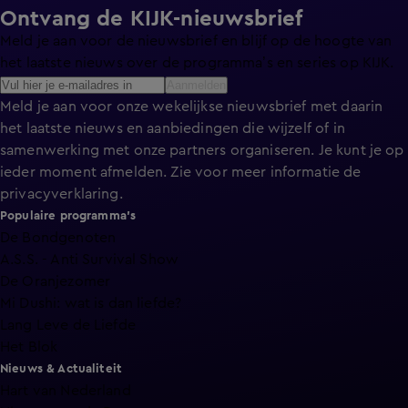
Ontvang de KIJK-nieuwsbrief
Meld je aan voor de nieuwsbrief en blijf op de hoogte van
het laatste nieuws over de programma’s en series op KIJK.
Aanmelden
Meld je aan voor onze wekelijkse nieuwsbrief met daarin
het laatste nieuws en aanbiedingen die wijzelf of in
samenwerking met onze partners organiseren. Je kunt je op
ieder moment afmelden. Zie voor meer informatie de
privacyverklaring
.
Populaire programma's
De Bondgenoten
A.S.S. - Anti Survival Show
De Oranjezomer
Mi Dushi: wat is dan liefde?
Lang Leve de Liefde
Het Blok
Nieuws & Actualiteit
Hart van Nederland