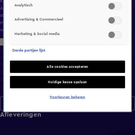
Krys en Misstique zijn nog lang niet op elkaar uitgekeken!
Analytisch
Alle seinen staan op groen, maar Krys lijkt nog altijd stil te
staan voor een niet bestaand stoplicht. Danielle en Chris
Advertising & Commercieel
moeten nog beginnen aan hun eerste uur, dus daar hoeven
we nog geen affectie van te verwachten.
Marketing & Social media
Derde partijen lijst
Overzicht
Afleveringen
Alle cookies accepteren
Clips
Hoe is het nu met?
Huidige keuze opslaan
Info
Voorkeuren beheren
Seizoen 7
Afleveringen