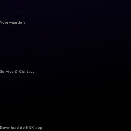
Nieuws van de Dag
Shownieuws
Vandaag Inside
Voorwaarden
Gebruiksvoorwaarden
Cookie instellingen
Cookieverklaring
Privacyverklaring
Toegankelijkheid
Algemene voorwaarden KIJK
Service & Contact
Aanmelden voor een programma
Acties
Adverteren
Smart TV inlog
Over KIJK
Vacatures
Klantenservice
Download de KIJK app