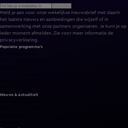
Aanmelden
Meld je aan voor onze wekelijkse nieuwsbrief met daarin
het laatste nieuws en aanbiedingen die wijzelf of in
samenwerking met onze partners organiseren. Je kunt je op
ieder moment afmelden. Zie voor meer informatie de
privacyverklaring
.
Populaire programma's
De Bondgenoten
A.S.S. - Anti Survival Show
De Oranjezomer
Mi Dushi: wat is dan liefde?
Lang Leve de Liefde
Het Blok
Nieuws & Actualiteit
Hart van Nederland
Nieuws van de Dag
Shownieuws
Vandaag Inside