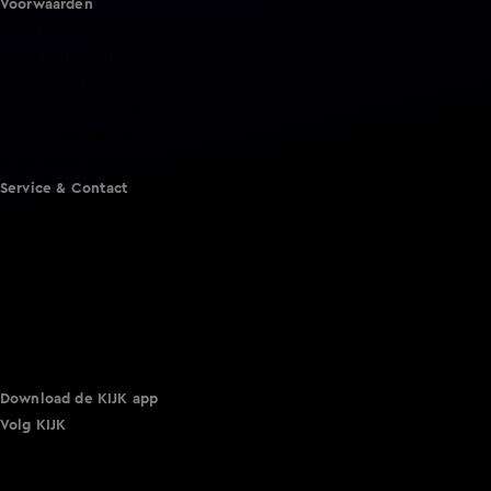
Voorwaarden
Gebruiksvoorwaarden
Cookie instellingen
Cookieverklaring
Privacyverklaring
Toegankelijkheid
Algemene voorwaarden KIJK
Service & Contact
Aanmelden voor een programma
Acties
Adverteren
Smart TV inlog
Over KIJK
Vacatures
Klantenservice
Download de KIJK app
Volg KIJK
©
2026 Talpa Network. Alle rechten voorbehouden. Geen
tekst- en datamining.