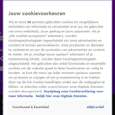
Jouw cookievoorkeuren
Wij en onze
28
partners gebruiken cookies en vergelijkbare
technieken om informatie te verzamelen over jou als gebruiker
van onze website(s), jouw gedrag en jouw apparaten. Als je
„Alle cookies accepteren” selecteert, worden
Uitzending Gemist
Populaire programma's
Zenders
Genres
trackingtechnologieën ingeschakeld om onze advertenties en
Clips
Films
Radio
Smart TV inlog
Shop
content te kunnen personaliseren, onze producten en diensten
te verbeteren en om de prestaties van advertenties en content
Volg KIJK
te meten. Als je „Huidige keuze opslaan” selecteert of je
toestemming intrekt, worden deze trackingtechnologieën
uitgeschakeld. We gebruiken dan enkel functionele en essentiële
Zoeken
cookies om de website goed te laten functioneren en veilig te
houden. Je kunt dit menu op ieder moment opnieuw openen
om je keuzes te wijzigen of om je toestemming in te trekken
door op de link Cookie-instellingen onder aan de webpagina te
Home
Uitzending Gemist
Programma's
De Bondgenoten
De
klikken. Je selecties zullen overal binnen onze Digitale Diensten
Oranjezomer
Livestreams
Shop
worden doorgevoerd.
Raadpleeg onze Cookieverklaring voor
meer informatie.
Bekijk hier onze Digitale Diensten.
Lang Leve de Liefde
Altijd actief
Functioneel & Essentieel
Nobby scoort geen punten met zijn diner
3 juli 2025, 10:56