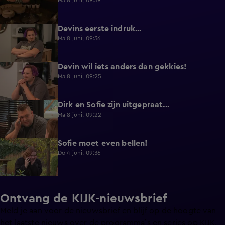
Ma 8 juni, 09:39
Devins eerste indruk...
0:30
Ma 8 juni, 09:36
Devin wil iets anders dan gekkies!
0:25
Ma 8 juni, 09:25
Dirk en Sofie zijn uitgepraat...
0:26
Ma 8 juni, 09:22
Sofie moet even bellen!
1:13
Do 4 juni, 09:36
Ontvang de KIJK-nieuwsbrief
Meld je aan voor de nieuwsbrief en blijf op de hoogte van
het laatste nieuws over de programma’s en series op KIJK.