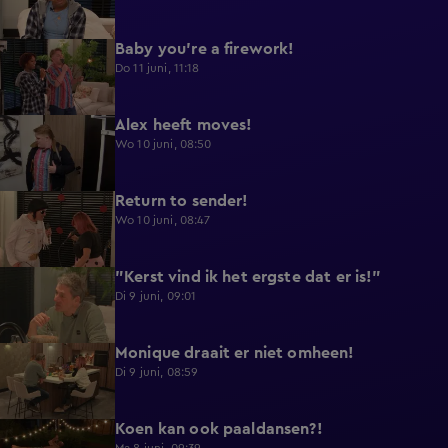
Baby you're a firework!
0:39
Do 11 juni, 11:18
Alex heeft moves!
0:43
Wo 10 juni, 08:50
Return to sender!
0:36
Wo 10 juni, 08:47
"Kerst vind ik het ergste dat er is!"
0:33
Di 9 juni, 09:01
Monique draait er niet omheen!
0:29
Di 9 juni, 08:59
Koen kan ook paaldansen?!
0:38