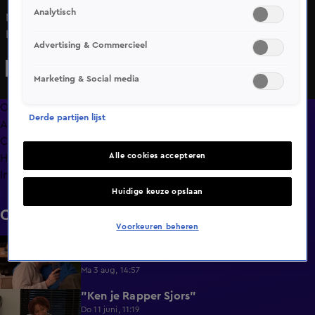
Analytisch
Nobby, de gentleman die hij is, kookt voor Christiane in
Lang Leve de Liefde. Maar dan gebeurt er een ramp: ze
Advertising & Commercieel
spuugt het uit! Wat is er misgegaan?
Marketing & Social media
Overzicht
Derde partijen lijst
Afleveringen
Clips
Alle cookies accepteren
Hoe is het nu met?
Info
Huidige keuze opslaan
Clips
Voorkeuren beheren
Lang Leve de Liefde hoogtepunten:
6:32
Romantische momenten
Ma 3 aug, 14:57
"Ken je Rapper Sjors"
0:49
Do 11 juni, 11:19