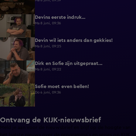
Ma 8 juni, 09:39
Devins eerste indruk...
0:30
Ma 8 juni, 09:36
Devin wil iets anders dan gekkies!
0:25
Ma 8 juni, 09:25
Dirk en Sofie zijn uitgepraat...
0:26
Ma 8 juni, 09:22
Sofie moet even bellen!
1:13
Do 4 juni, 09:36
Ontvang de KIJK-nieuwsbrief
Meld je aan voor de nieuwsbrief en blijf op de hoogte van
het laatste nieuws over de programma’s en series op KIJK.