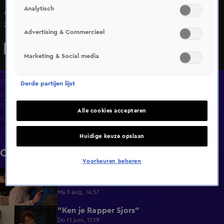
Analytisch
ohan laat zien wat hij voor werkt doet met een foto van
zijn wagen. Hij vertelt er ook bij dat hij graag in de
Advertising & Commercieel
Agrarische sector werkt en hij laarzen of klompen draagt
tijdens zijn werk. Maxine lijkt hier een beetje om te moeten
Marketing & Social media
lachen. Vindt Johan dit wel leuk?
Overzicht
Derde partijen lijst
Afleveringen
Clips
Alle cookies accepteren
Hoe is het nu met?
Info
Huidige keuze opslaan
Clips
Voorkeuren beheren
Lang Leve de Liefde hoogtepunten:
6:32
Romantische momenten
Ma 3 aug, 14:57
"Ken je Rapper Sjors"
0:49
Do 11 juni, 11:19