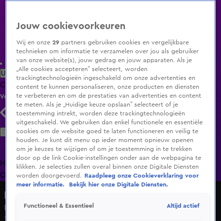
Jouw cookievoorkeuren
Wij en onze
29
partners gebruiken cookies en vergelijkbare
technieken om informatie te verzamelen over jou als gebruiker
van onze website(s), jouw gedrag en jouw apparaten. Als je
„Alle cookies accepteren” selecteert, worden
Uitzending Gemist
Populaire programma's
Zenders
Genres
trackingtechnologieën ingeschakeld om onze advertenties en
Clips
Films
Radio
Smart TV inlog
Shop
content te kunnen personaliseren, onze producten en diensten
te verbeteren en om de prestaties van advertenties en content
Volg KIJK
te meten. Als je „Huidige keuze opslaan” selecteert of je
toestemming intrekt, worden deze trackingtechnologieën
uitgeschakeld. We gebruiken dan enkel functionele en essentiële
Zoeken
cookies om de website goed te laten functioneren en veilig te
houden. Je kunt dit menu op ieder moment opnieuw openen
om je keuzes te wijzigen of om je toestemming in te trekken
door op de link Cookie-instellingen onder aan de webpagina te
Home
Uitzending Gemist
Programma's
De Bondgenoten
De
klikken. Je selecties zullen overal binnen onze Digitale Diensten
Oranjezomer
Livestreams
Shop
worden doorgevoerd.
Raadpleeg onze Cookieverklaring voor
meer informatie.
Bekijk hier onze Digitale Diensten.
Lang Leve de Liefde
Altijd actief
Functioneel & Essentieel
Laarzen of klompen, beide werkt voor Johan
18 apr 2024, 14:39