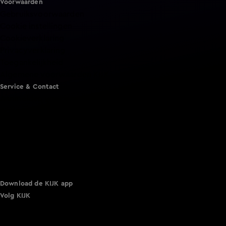
Voorwaarden
Gebruiksvoorwaarden
Cookie instellingen
Cookieverklaring
Privacyverklaring
Toegankelijkheid
Algemene voorwaarden KIJK
Service & Contact
Aanmelden voor een programma
Acties
Adverteren
Smart TV inlog
Over KIJK
Vacatures
Klantenservice
Download de KIJK app
Volg KIJK
©
2026 Talpa Network. Alle rechten voorbehouden. Geen
tekst- en datamining.