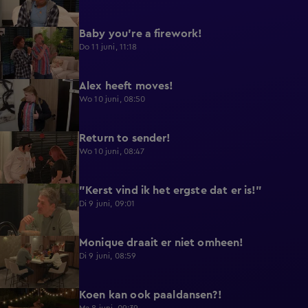
Baby you're a firework!
0:39
Do 11 juni, 11:18
Alex heeft moves!
0:43
Wo 10 juni, 08:50
Return to sender!
0:36
Wo 10 juni, 08:47
"Kerst vind ik het ergste dat er is!"
0:33
Di 9 juni, 09:01
Monique draait er niet omheen!
0:29
Di 9 juni, 08:59
Koen kan ook paaldansen?!
0:38