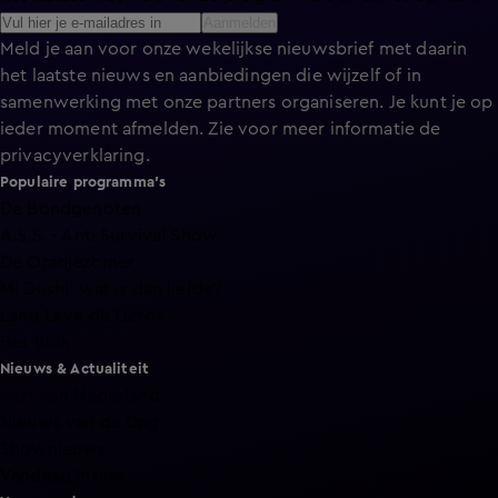
Aanmelden
Meld je aan voor onze wekelijkse nieuwsbrief met daarin
het laatste nieuws en aanbiedingen die wijzelf of in
samenwerking met onze partners organiseren. Je kunt je op
ieder moment afmelden. Zie voor meer informatie de
privacyverklaring
.
Populaire programma's
De Bondgenoten
A.S.S. - Anti Survival Show
De Oranjezomer
Mi Dushi: wat is dan liefde?
Lang Leve de Liefde
Het Blok
Nieuws & Actualiteit
Hart van Nederland
Nieuws van de Dag
Shownieuws
Vandaag Inside