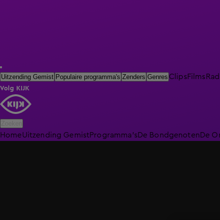
Clips
Films
Rad
Uitzending Gemist
Populaire programma's
Zenders
Genres
Volg KIJK
Zoeken
Home
Uitzending Gemist
Programma's
De Bondgenoten
De O