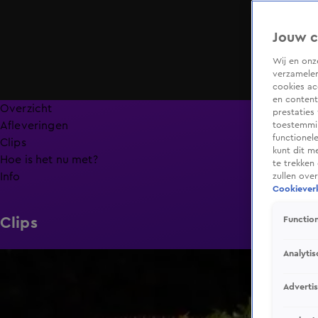
Jouw c
Wij en on
verzamelen
cookies ac
en content
Overzicht
prestaties
Afleveringen
toestemmin
functionel
Clips
kunt dit m
Hoe is het nu met?
te trekken
Info
zullen ove
Cookieverk
Clips
Function
Analytis
6:32
Adverti