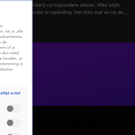
van een boerderij vol bijzondere dieren. Mike blijkt
zelfs tatoeëerder in opleiding. Het klikt snel en na de
verlenging gaat het hard: Rowan ontmoet zijn oma via
te
video en Mike zegt eerlijk dat hij haar echt leuk vindt.
 Als je „Alle
Zijn openheid raakt haar. Voor het beslissende moment
advertenties
weet Mike het zeker: Rowan is iemand op wie hij
m de
ert of je
verliefd kan worden. Deelt Rowan dit gevoel?
n dan enkel
te houden. Je
oestemming in
electies
Altijd actief