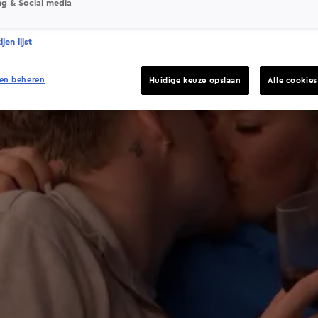
ng & Social media
jen lijst
en beheren
Huidige keuze opslaan
Alle cookie