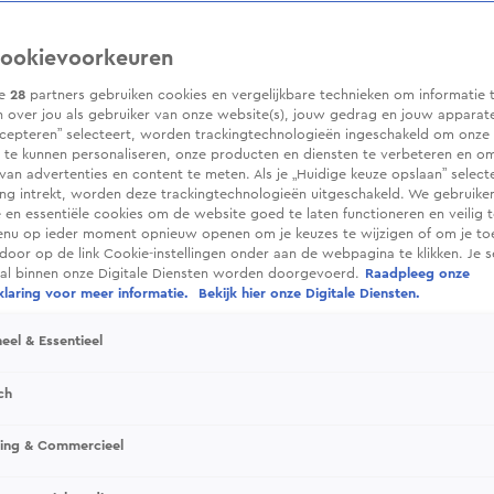
ookievoorkeuren
ze
28
partners gebruiken cookies en vergelijkbare technieken om informatie 
 over jou als gebruiker van onze website(s), jouw gedrag en jouw apparaten.
cepteren” selecteert, worden trackingtechnologieën ingeschakeld om onze 
 te kunnen personaliseren, onze producten en diensten te verbeteren en o
 van advertenties en content te meten. Als je „Huidige keuze opslaan” selecte
g intrekt, worden deze trackingtechnologieën uitgeschakeld. We gebruike
e en essentiële cookies om de website goed te laten functioneren en veilig 
enu op ieder moment opnieuw openen om je keuzes te wijzigen of om je t
 door op de link Cookie-instellingen onder aan de webpagina te klikken. Je s
ral binnen onze Digitale Diensten worden doorgevoerd.
Raadpleeg onze
laring voor meer informatie.
Bekijk hier onze Digitale Diensten.
eel & Essentieel
ch
sing & Commercieel