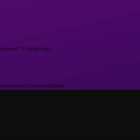
io
Smart TV inlog
Shop
ranjezomer
Livestreams
Shop