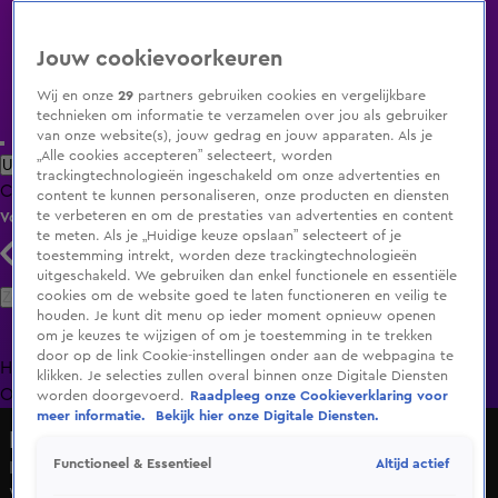
Jouw cookievoorkeuren
Wij en onze
29
partners gebruiken cookies en vergelijkbare
technieken om informatie te verzamelen over jou als gebruiker
van onze website(s), jouw gedrag en jouw apparaten. Als je
„Alle cookies accepteren” selecteert, worden
Uitzending Gemist
Populaire programma's
Zenders
Genres
trackingtechnologieën ingeschakeld om onze advertenties en
Clips
Films
Radio
Smart TV inlog
Shop
content te kunnen personaliseren, onze producten en diensten
te verbeteren en om de prestaties van advertenties en content
Volg KIJK
te meten. Als je „Huidige keuze opslaan” selecteert of je
toestemming intrekt, worden deze trackingtechnologieën
uitgeschakeld. We gebruiken dan enkel functionele en essentiële
Zoeken
cookies om de website goed te laten functioneren en veilig te
houden. Je kunt dit menu op ieder moment opnieuw openen
om je keuzes te wijzigen of om je toestemming in te trekken
door op de link Cookie-instellingen onder aan de webpagina te
Home
Uitzending Gemist
Programma's
De Bondgenoten
De
klikken. Je selecties zullen overal binnen onze Digitale Diensten
Oranjezomer
Livestreams
Shop
worden doorgevoerd.
Raadpleeg onze Cookieverklaring voor
meer informatie.
Bekijk hier onze Digitale Diensten.
Lang Leve de Liefde
Altijd actief
Functioneel & Essentieel
Is Arjo's bijzondere melkgewoonte een dealbreaker voor
Wilma?