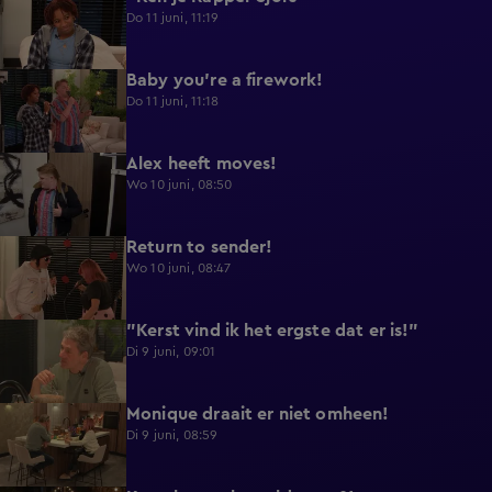
Do 11 juni, 11:19
Baby you're a firework!
0:39
Do 11 juni, 11:18
Alex heeft moves!
0:43
Wo 10 juni, 08:50
Return to sender!
0:36
Wo 10 juni, 08:47
"Kerst vind ik het ergste dat er is!"
0:33
Di 9 juni, 09:01
Monique draait er niet omheen!
0:29
Di 9 juni, 08:59