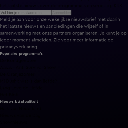
het laatste nieuws over de programma’s en series op KIJK.
Aanmelden
Meld je aan voor onze wekelijkse nieuwsbrief met daarin
het laatste nieuws en aanbiedingen die wijzelf of in
samenwerking met onze partners organiseren. Je kunt je op
ieder moment afmelden. Zie voor meer informatie de
privacyverklaring
.
Populaire programma's
De Bondgenoten
A.S.S. - Anti Survival Show
De Oranjezomer
Mi Dushi: wat is dan liefde?
Lang Leve de Liefde
Het Blok
Nieuws & Actualiteit
Hart van Nederland
Nieuws van de Dag
Shownieuws