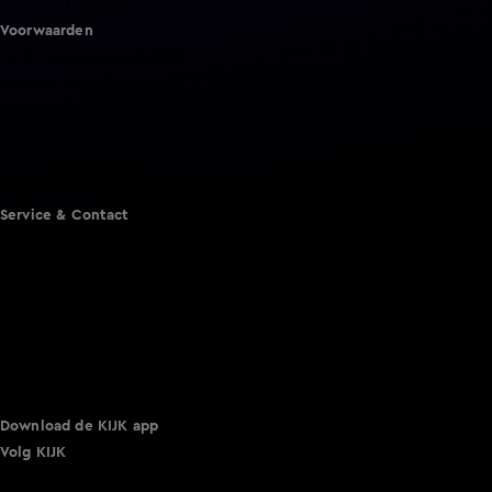
Vandaag Inside
Voorwaarden
Gebruiksvoorwaarden
Cookie instellingen
Cookieverklaring
Privacyverklaring
Toegankelijkheid
Algemene voorwaarden KIJK
Service & Contact
Aanmelden voor een programma
Acties
Adverteren
Smart TV inlog
Over KIJK
Vacatures
Klantenservice
Download de KIJK app
Volg KIJK
©
2026 Talpa Network. Alle rechten voorbehouden. Geen