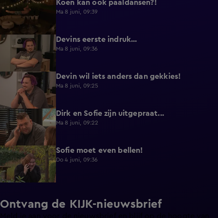
Koen kan ook paaldansen?!
0:38
Ma 8 juni, 09:39
Devins eerste indruk...
0:30
Ma 8 juni, 09:36
Devin wil iets anders dan gekkies!
0:25
Ma 8 juni, 09:25
Dirk en Sofie zijn uitgepraat...
0:26
Ma 8 juni, 09:22
Sofie moet even bellen!
1:13
Do 4 juni, 09:36
Ontvang de KIJK-nieuwsbrief
Meld je aan voor de nieuwsbrief en blijf op de hoogte van