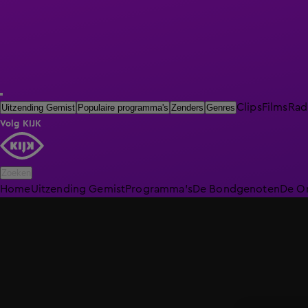
Clips
Films
Rad
Uitzending Gemist
Populaire programma's
Zenders
Genres
Volg KIJK
Zoeken
Home
Uitzending Gemist
Programma's
De Bondgenoten
De O