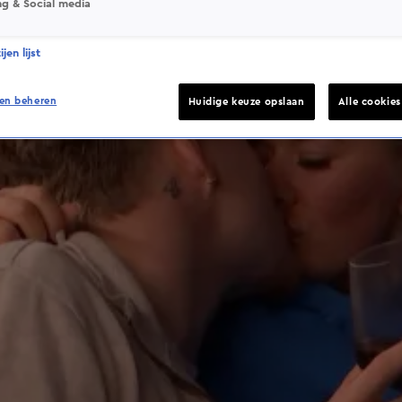
ng & Social media
jen lijst
en beheren
Huidige keuze opslaan
Alle cookie