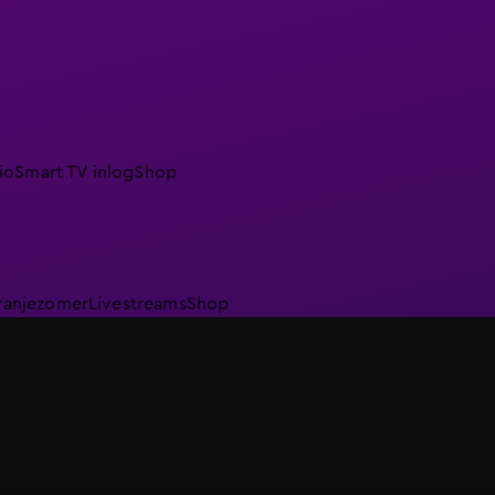
io
Smart TV inlog
Shop
ranjezomer
Livestreams
Shop