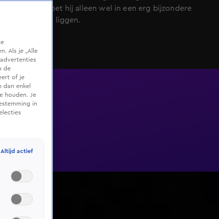
Hiervoor moet hij alleen wel in een erg bijzondere
positie gaan liggen.
te
 Als je „Alle
advertenties
m de
ert of je
n dan enkel
te houden. Je
oestemming in
electies
Altijd actief