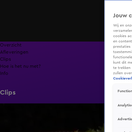
Jouw c
Wij en on
verzamelen
cookies ac
en content
Overzicht
prestaties
Afleveringen
toestemmin
functionel
Clips
kunt dit m
Hoe is het nu met?
te trekken
Info
zullen ove
Cookieverk
Clips
Function
Analytis
6:32
Adverti