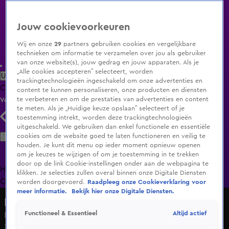
Jouw cookievoorkeuren
Wij en onze
29
partners gebruiken cookies en vergelijkbare
technieken om informatie te verzamelen over jou als gebruiker
van onze website(s), jouw gedrag en jouw apparaten. Als je
„Alle cookies accepteren” selecteert, worden
Uitzending Gemist
Populaire programma's
Zenders
Genres
trackingtechnologieën ingeschakeld om onze advertenties en
Clips
Films
Radio
Smart TV inlog
Shop
content te kunnen personaliseren, onze producten en diensten
te verbeteren en om de prestaties van advertenties en content
Volg KIJK
te meten. Als je „Huidige keuze opslaan” selecteert of je
toestemming intrekt, worden deze trackingtechnologieën
uitgeschakeld. We gebruiken dan enkel functionele en essentiële
Zoeken
cookies om de website goed te laten functioneren en veilig te
houden. Je kunt dit menu op ieder moment opnieuw openen
om je keuzes te wijzigen of om je toestemming in te trekken
door op de link Cookie-instellingen onder aan de webpagina te
Home
Uitzending Gemist
Programma's
De Bondgenoten
De
klikken. Je selecties zullen overal binnen onze Digitale Diensten
Oranjezomer
Livestreams
Shop
worden doorgevoerd.
Raadpleeg onze Cookieverklaring voor
meer informatie.
Bekijk hier onze Digitale Diensten.
Lang Leve de Liefde
Altijd actief
Functioneel & Essentieel
Nikki vindt dat Jasper wel een make-over kan gebruiken!
25 feb 2025, 14:28