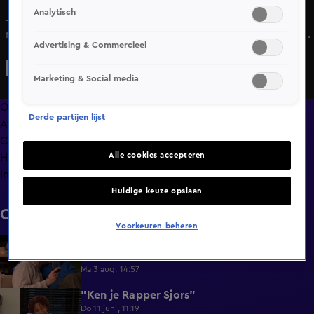
Analytisch
Jasper stelt Nikki een opvallende vraag: “Als je mij een
make-over mocht geven, hoe zou ik er dan uitzien?” Nikki
Advertising & Commercieel
hoeft niet lang na te denken—zijn kledingstijl is niet
helemaal haar ding. Jasper geeft toe dat mode niet zijn
Marketing & Social media
sterkste punt is. Wanneer Nikki hem vraagt wat hij aan háár
zou veranderen, blijft hij galant: hij vindt dat ze er al goed
Overzicht
Derde partijen lijst
uitziet. Lief om te horen! En als Jasper haar ideale make-
Afleveringen
over krijgt… zou Nikki hem dan wél aantrekkelijk vinden?
Clips
Alle cookies accepteren
Hoe is het nu met?
Info
Huidige keuze opslaan
Clips
Voorkeuren beheren
Lang Leve de Liefde hoogtepunten:
6:32
Romantische momenten
Ma 3 aug, 14:57
"Ken je Rapper Sjors"
0:49
Do 11 juni, 11:19