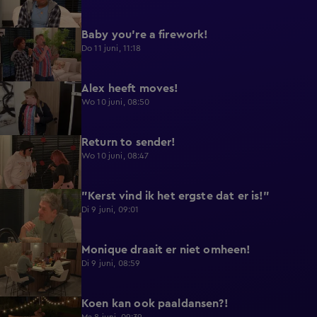
Baby you're a firework!
0:39
Do 11 juni, 11:18
Alex heeft moves!
0:43
Wo 10 juni, 08:50
Return to sender!
0:36
Wo 10 juni, 08:47
"Kerst vind ik het ergste dat er is!"
0:33
Di 9 juni, 09:01
Monique draait er niet omheen!
0:29
Di 9 juni, 08:59
Koen kan ook paaldansen?!
0:38