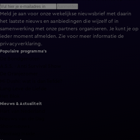
Aanmelden
Meld je aan voor onze wekelijkse nieuwsbrief met daarin
het laatste nieuws en aanbiedingen die wijzelf of in
samenwerking met onze partners organiseren. Je kunt je op
ieder moment afmelden. Zie voor meer informatie de
privacyverklaring
.
Populaire programma's
De Bondgenoten
A.S.S. - Anti Survival Show
De Oranjezomer
Mi Dushi: wat is dan liefde?
Lang Leve de Liefde
Het Blok
Nieuws & Actualiteit
Hart van Nederland
Nieuws van de Dag
Shownieuws
Vandaag Inside