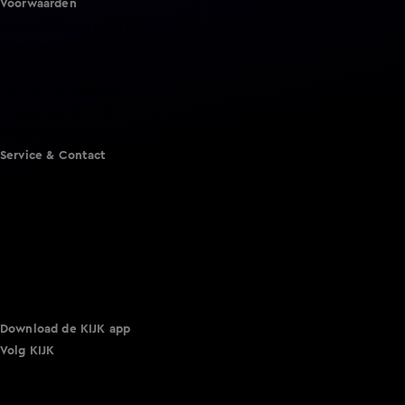
Voorwaarden
Gebruiksvoorwaarden
Cookie instellingen
Cookieverklaring
Privacyverklaring
Toegankelijkheid
Algemene voorwaarden KIJK
Service & Contact
Aanmelden voor een programma
Acties
Adverteren
Smart TV inlog
Over KIJK
Vacatures
Klantenservice
Download de KIJK app
Volg KIJK
©
2026 Talpa Network. Alle rechten voorbehouden. Geen
tekst- en datamining.