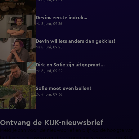
Ma 8 juni, 09:39
Devins eerste indruk...
0:30
Ma 8 juni, 09:36
Devin wil iets anders dan gekkies!
0:25
Ma 8 juni, 09:25
Dirk en Sofie zijn uitgepraat...
0:26
Ma 8 juni, 09:22
Sofie moet even bellen!
1:13
Do 4 juni, 09:36
Ontvang de KIJK-nieuwsbrief
Meld je aan voor de nieuwsbrief en blijf op de hoogte van
het laatste nieuws over de programma’s en series op KIJK.