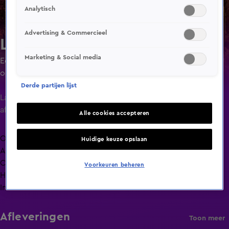
Analytisch
Advertising & Commercieel
Lang Leve de Liefde
Marketing & Social media
Een liefdesexperiment waarin singles ruim de tijd krijgen
om elkaar goed te leren kennen door minimaal 24 uur of
maximaal 4 dagen met elkaar door te brengen.
Derde partijen lijst
Laatste
aflevering
Alle cookies accepteren
Overzicht
Huidige keuze opslaan
Afleveringen
Clips
Voorkeuren beheren
Hoe is het nu met?
Info
Afleveringen
Toon meer