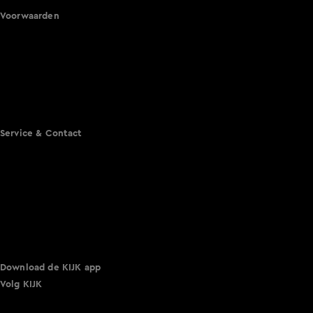
Voorwaarden
Gebruiksvoorwaarden
Cookie instellingen
Cookieverklaring
Privacyverklaring
Toegankelijkheid
Algemene voorwaarden KIJK
Service & Contact
Aanmelden voor een programma
Acties
Adverteren
Smart TV inlog
Over KIJK
Vacatures
Klantenservice
Download de KIJK app
Volg KIJK
©
2026 Talpa Network. Alle rechten voorbehouden. Geen