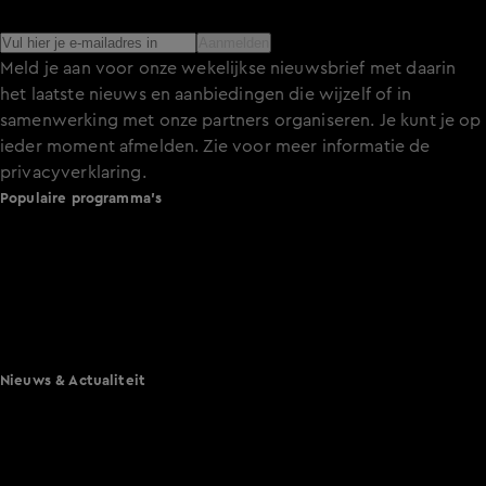
het laatste nieuws over de programma’s en series op KIJK.
Aanmelden
Meld je aan voor onze wekelijkse nieuwsbrief met daarin
het laatste nieuws en aanbiedingen die wijzelf of in
samenwerking met onze partners organiseren. Je kunt je op
ieder moment afmelden. Zie voor meer informatie de
privacyverklaring
.
Populaire programma's
De Bondgenoten
A.S.S. - Anti Survival Show
De Oranjezomer
Mi Dushi: wat is dan liefde?
Lang Leve de Liefde
Het Blok
Nieuws & Actualiteit
Hart van Nederland
Nieuws van de Dag
Shownieuws
Vandaag Inside