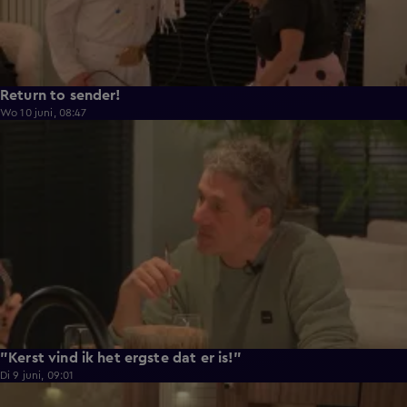
Return to sender!
Wo 10 juni, 08:47
0:33
"Kerst vind ik het ergste dat er is!"
Di 9 juni, 09:01
0:29