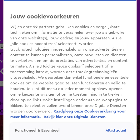
Jouw cookievoorkeuren
Wij en onze
29
partners gebruiken cookies en vergelijkbare
technieken om informatie te verzamelen over jou als gebruiker
van onze website(s), jouw gedrag en jouw apparaten. Als je
„Alle cookies accepteren” selecteert, worden
Uitzending Gemist
Populaire programma's
Zenders
Genres
trackingtechnologieën ingeschakeld om onze advertenties en
Clips
Films
Radio
Smart TV inlog
Shop
content te kunnen personaliseren, onze producten en diensten
te verbeteren en om de prestaties van advertenties en content
Volg KIJK
te meten. Als je „Huidige keuze opslaan” selecteert of je
toestemming intrekt, worden deze trackingtechnologieën
uitgeschakeld. We gebruiken dan enkel functionele en essentiële
Zoeken
cookies om de website goed te laten functioneren en veilig te
houden. Je kunt dit menu op ieder moment opnieuw openen
om je keuzes te wijzigen of om je toestemming in te trekken
door op de link Cookie-instellingen onder aan de webpagina te
Home
Uitzending Gemist
Programma's
De Bondgenoten
De
klikken. Je selecties zullen overal binnen onze Digitale Diensten
Oranjezomer
Livestreams
Shop
worden doorgevoerd.
Raadpleeg onze Cookieverklaring voor
meer informatie.
Bekijk hier onze Digitale Diensten.
Altijd actief
Functioneel & Essentieel